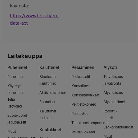
käytöstä:
https://www.telia.fi/eu-
data-act
Laitekauppa
Puhelimet
Kaiuttimet
Pelaaminen
Älykoti
Puhelimet
Bluetooth-
Pelikonsolit
Turvallisuus
kaiuttimet
ja valvonta
Käytetyt
Konsolipelit
puhelimet –
Aktiivikaiuttimet
Älyvalaistus
Konsolitarvikkeet
Telia
Soundbarit
Älykaiuttimet
Pelitietokoneet
Recycled
Kaiuttimet
Robotti-
Pelinäytöt
Suojakuoret
radiolla
imurit
ja suojalasit
Tietokonekomponentit
Sähköpotkulaudat
Kuulokkeet
Muut
Pelikuulokkeet
Muut