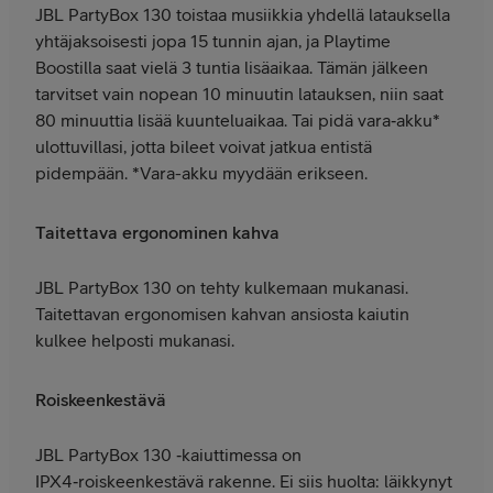
JBL PartyBox 130 toistaa musiikkia yhdellä latauksella
yhtäjaksoisesti jopa 15 tunnin ajan, ja Playtime
Boostilla saat vielä 3 tuntia lisäaikaa. Tämän jälkeen
tarvitset vain nopean 10 minuutin latauksen, niin saat
80 minuuttia lisää kuunteluaikaa. Tai pidä vara‑akku*
ulottuvillasi, jotta bileet voivat jatkua entistä
pidempään. *Vara-akku myydään erikseen.
Taitettava ergonominen kahva
JBL PartyBox 130 on tehty kulkemaan mukanasi.
Taitettavan ergonomisen kahvan ansiosta kaiutin
kulkee helposti mukanasi.
Roiskeenkestävä
JBL PartyBox 130 ‑kaiuttimessa on
IPX4‑roiskeenkestävä rakenne. Ei siis huolta: läikkynyt