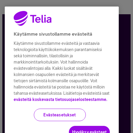
Tietosuoja ja -turva
Käytämme sivustollamme evästeitä
Käytämme sivustollamme evästeitä ja vastaavia
Tilauksen peruuttaminen
teknologioita käyttökokemuksen parantamiseksi
sekä toiminnallisiin, tilastollisiin ja
Käyttöehdot
markkinointitarkoituksiin. Voit hallinnoida
evästevalintojasi alla. Kaikki luokat sisältävät
Evästeiden käyttö
kolmansien osapuolien evästeitä ja merkitsevät
tietojen siirtämistä kolmansille osapuolille. Voit
Toimitusehdot ja palvelukuvaukset
hallinnoida evästeitä tai poistaa ne käytöstä milloin
tahansa evästeasetuksissa. Lisätietoja evästeistä saat
evästeitä koskevasta tietosuojaselosteestamme.
Kaikki hinnat ALV
25,5
%
Evästeasetukset
© Telia Company
2026
Hyväksy evästeet