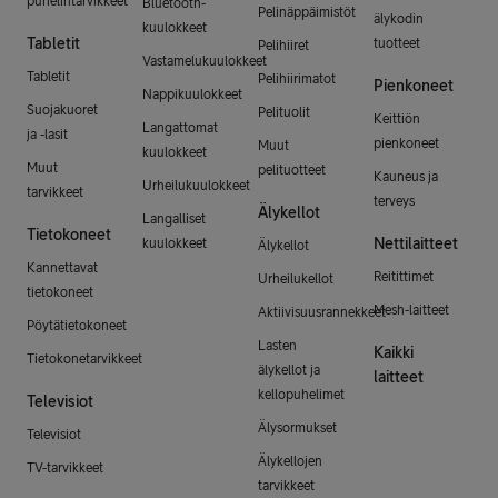
puhelintarvikkeet
Bluetooth-
Pelinäppäimistöt
älykodin
kuulokkeet
Tabletit
tuotteet
Pelihiiret
Vastamelukuulokkeet
Tabletit
Pelihiirimatot
Pienkoneet
Nappikuulokkeet
Suojakuoret
Pelituolit
Keittiön
Langattomat
ja -lasit
pienkoneet
Muut
kuulokkeet
Muut
pelituotteet
Kauneus ja
Urheilukuulokkeet
tarvikkeet
terveys
Älykellot
Langalliset
Tietokoneet
Nettilaitteet
kuulokkeet
Älykellot
Kannettavat
Reitittimet
Urheilukellot
tietokoneet
Mesh-laitteet
Aktiivisuusrannekkeet
Pöytätietokoneet
Lasten
Kaikki
Tietokonetarvikkeet
älykellot ja
laitteet
kellopuhelimet
Televisiot
Älysormukset
Televisiot
Älykellojen
TV-tarvikkeet
tarvikkeet