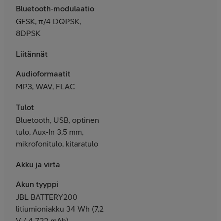
Bluetooth‑modulaatio
GFSK, π/4 DQPSK,
8DPSK
Liitännät
Audioformaatit
MP3, WAV, FLAC
Tulot
Bluetooth, USB, optinen
tulo, Aux‑In 3,5 mm,
mikrofonitulo, kitaratulo
Akku ja virta
Akun tyyppi
JBL BATTERY200
litiumioniakku 34 Wh (7,2
V / 4 722 mAh)