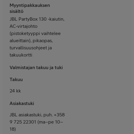
Myyntipakkauksen
sisältö
JBL PartyBox 130 ‑kaiutin,
AC‑virtajohto
(pistoketyyppi vaihtelee
alueittain), pikaopas,
turvallisuusohjeet ja
takuukortti
Valmistajan takuu ja tuki
Takuu
24 kk
Asiakastuki
JBL asiakastuki, puh. +358
9 725 22301 (ma–pe 10–
18)