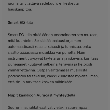
juoma tai yllättävä sadekuuro ei keskeytä
hauskanpitoa.
Smart EQ ‑tila
Smart EQ ‑tila pitää äänen tasapainossa sen mukaan,
mitä kuuntelet. Se säätää taajuuskorjaimen
automaattisesti reaaliaikaisesti ja tunnistaa, onko
sisältö pääasiassa musiikkia vai puhetta. Näin
instrumentit pysyvät täyteläisinä ja iskevinä, kun taas
puheäänet kuuluvat selkeinä, terävinä ja helposti
ymmärrettävinä. Olitpa vaihtamassa musiikista
podcastiin tai takaisin, kaikki kuulostaa hyvältä ilman,
että sinun tarvitsee koskea mihinkään.
Nupit kaakkoon Auracast™‑yhteydellä
Suuremmat juhlat vaativat vieläkin suurempaa