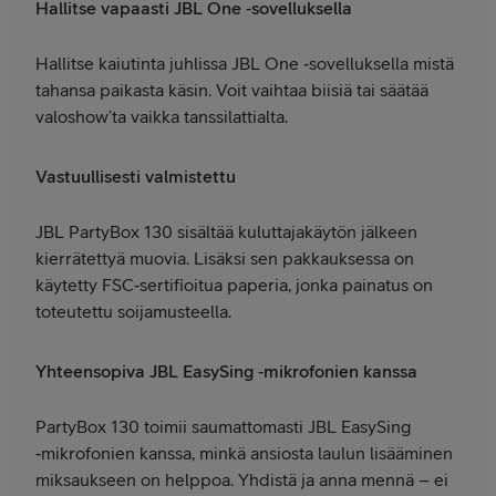
Hallitse vapaasti JBL One ‑sovelluksella
Hallitse kaiutinta juhlissa JBL One ‑sovelluksella mistä
tahansa paikasta käsin. Voit vaihtaa biisiä tai säätää
valoshow’ta vaikka tanssilattialta.
Vastuullisesti valmistettu
JBL PartyBox 130 sisältää kuluttajakäytön jälkeen
kierrätettyä muovia. Lisäksi sen pakkauksessa on
käytetty FSC‑sertifioitua paperia, jonka painatus on
toteutettu soijamusteella.
Yhteensopiva JBL EasySing ‑mikrofonien kanssa
PartyBox 130 toimii saumattomasti JBL EasySing
‑mikrofonien kanssa, minkä ansiosta laulun lisääminen
miksaukseen on helppoa. Yhdistä ja anna mennä – ei