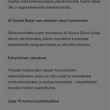
nauttia mitä kirkkaimmasta ylärekisteristä. Kaikki tämä
JBL:n legendaarisella äänentoistolla.
AI Sound Boost saa jokaisen iskun tuntumaan
Äänenvoimakkuuden noustessa AI Sound Boost pitää
äänen säröttömänä, jolloin musiikkisi kuulostaa
täyteläiseltä, tasapainoiselta ja valmiilta bileisiin.
Futuristinen valoshow
Yhdistä huikea ääni upean futuristiseen
valoesitykseen, jossa on nyt uudet ja voimakkaat
stroboreunavalot ja eloisia tehosteita – täydellisesti
musiikin tahtiin ajastettuina.
Jopa 15 tuntia kuunteluaikaa