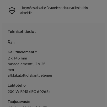
Liittymäasiakkaille 3 vuoden takuu valikoituihin
laitteisiin
Tekniset tiedot
Ääni
Kaiutinelementit
2 x 145 mm
bassoelementti, 2 x 25
mm
silkkikalottidiskanttielementti
Lähtöteho
200 W RMS (IEC 60268)
Taajuusvaste