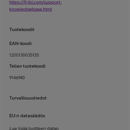
https://fi.jbl.com/support-
knowledgebase.html
Tuotekoodit
EAN-koodi
1200130035135
Telian tuotekoodi
9146940
Turvallisuustiedot
EU:n datasäädös
Lue lisää tuotteen datan