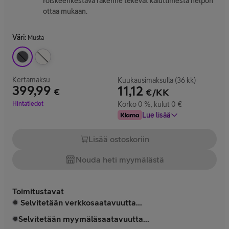
roiskeenkestävä rakenne tekevät kaiuttimesta helpon
ottaa mukaan.
Väri
:
Musta
Kertamaksu
Kuukausimaksulla (36 kk)
399,99
11,12
€
€/KK
Hinta 399,99 €
Hintatiedot
Korko 0 %, kulut 0 €
Lue lisää
Lisää ostoskoriin
Nouda heti myymälästä
Toimitustavat
Selvitetään verkkosaatavuutta...
Selvitetään myymäläsaatavuutta...