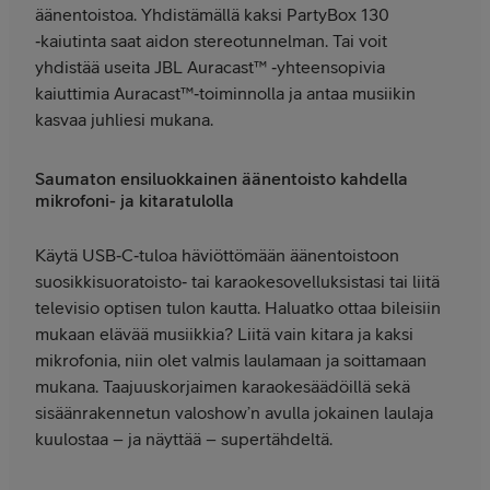
äänentoistoa. Yhdistämällä kaksi PartyBox 130
‑kaiutinta saat aidon stereotunnelman. Tai voit
yhdistää useita JBL Auracast™ ‑yhteensopivia
kaiuttimia Auracast™‑toiminnolla ja antaa musiikin
kasvaa juhliesi mukana.
Saumaton ensiluokkainen äänentoisto kahdella
mikrofoni- ja kitaratulolla
Käytä USB‑C‑tuloa häviöttömään äänentoistoon
suosikkisuoratoisto‑ tai karaokesovelluksistasi tai liitä
televisio optisen tulon kautta. Haluatko ottaa bileisiin
mukaan elävää musiikkia? Liitä vain kitara ja kaksi
mikrofonia, niin olet valmis laulamaan ja soittamaan
mukana. Taajuuskorjaimen karaokesäädöillä sekä
sisäänrakennetun valoshow’n avulla jokainen laulaja
kuulostaa – ja näyttää – supertähdeltä.