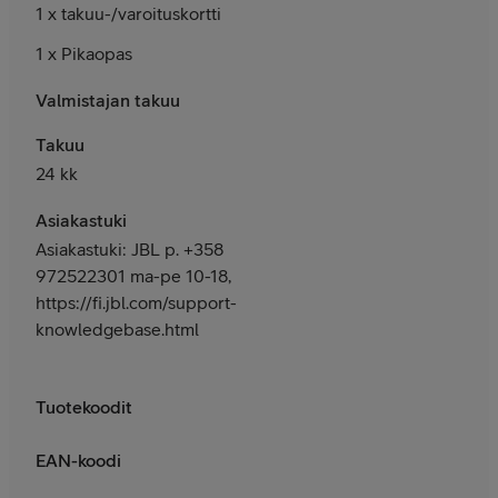
1 x takuu-/varoituskortti
1 x Pikaopas
Valmistajan takuu
Takuu
24 kk
Asiakastuki
Asiakastuki: JBL p. +358
972522301 ma-pe 10-18,
https://fi.jbl.com/support-
knowledgebase.html
Tuotekoodit
EAN-koodi