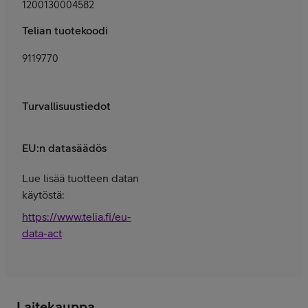
1200130004582
Telian tuotekoodi
9119770
Turvallisuustiedot
EU:n datasäädös
Lue lisää tuotteen datan
käytöstä:
https://www.telia.fi/eu-
data-act
Laitekauppa