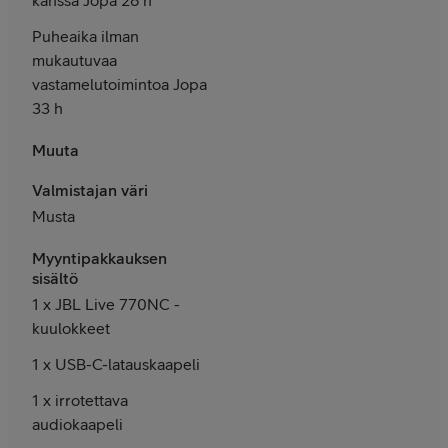
Puheaika ilman
mukautuvaa
vastamelutoimintoa Jopa
33 h
Muuta
Valmistajan väri
Musta
Myyntipakkauksen
sisältö
1 x JBL Live 770NC -
kuulokkeet
1 x USB-C-latauskaapeli
1 x irrotettava
audiokaapeli