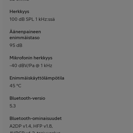
Herkkyys
100 dB SPL 1 kHz:ssä
Äänenpaineen
enimmäistaso
95 dB
Mikrofonin herkkyys
-40 dBV/Pa @ 1 kHz
Enimmäiskäyttölämpötila
45 °C
Bluetooth-versio
5.3
Bluetooth-ominaisuudet
A2DP v1.4, HFP v1.8,
AVRCP v6.2, taajuusalue