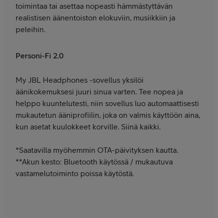
toimintaa tai asettaa nopeasti hämmästyttävän
realistisen äänentoiston elokuviin, musiikkiin ja
peleihin.
Personi-Fi 2.0
My JBL Headphones -sovellus yksilöi
äänikokemuksesi juuri sinua varten. Tee nopea ja
helppo kuuntelutesti, niin sovellus luo automaattisesti
mukautetun ääniprofiilin, joka on valmis käyttöön aina,
kun asetat kuulokkeet korville. Siinä kaikki.
*Saatavilla myöhemmin OTA-päivityksen kautta.
**Akun kesto: Bluetooth käytössä / mukautuva
vastamelutoiminto poissa käytöstä.