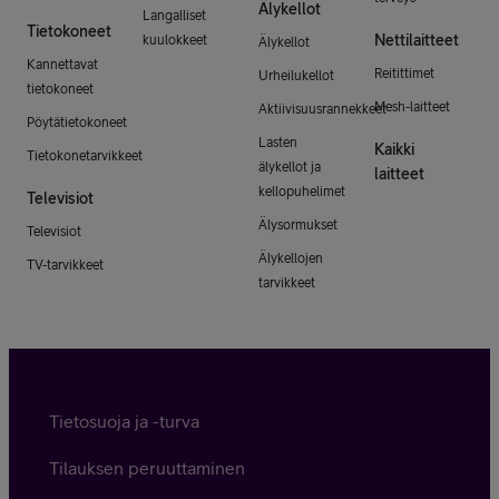
Älykellot
Langalliset
Tietokoneet
Nettilaitteet
kuulokkeet
Älykellot
Kannettavat
Reitittimet
Urheilukellot
tietokoneet
Mesh-laitteet
Aktiivisuusrannekkeet
Pöytätietokoneet
Lasten
Kaikki
Tietokonetarvikkeet
älykellot ja
laitteet
kellopuhelimet
Televisiot
Älysormukset
Televisiot
Älykellojen
TV-tarvikkeet
tarvikkeet
Tietosuoja ja -turva
Tilauksen peruuttaminen