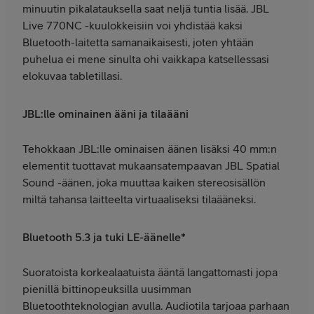
minuutin pikalatauksella saat neljä tuntia lisää. JBL
Live 770NC -kuulokkeisiin voi yhdistää kaksi
Bluetooth-laitetta samanaikaisesti, joten yhtään
puhelua ei mene sinulta ohi vaikkapa katsellessasi
elokuvaa tabletillasi.
JBL:lle ominainen ääni ja tilaääni
Tehokkaan JBL:lle ominaisen äänen lisäksi 40 mm:n
elementit tuottavat mukaansatempaavan JBL Spatial
Sound -äänen, joka muuttaa kaiken stereosisällön
miltä tahansa laitteelta virtuaaliseksi tilaääneksi.
Bluetooth 5.3 ja tuki LE-äänelle*
Suoratoista korkealaatuista ääntä langattomasti jopa
pienillä bittinopeuksilla uusimman
Bluetoothteknologian avulla. Audiotila tarjoaa parhaan