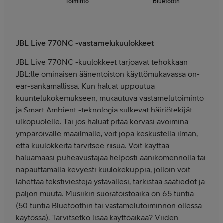
Toiminto
Bluetooth
JBL Live 770NC -vastamelukuulokkeet
JBL Live 770NC -kuulokkeet tarjoavat tehokkaan
JBL:lle ominaisen äänentoiston käyttömukavassa on-
ear-sankamallissa. Kun haluat uppoutua
kuuntelukokemukseen, mukautuva vastamelutoiminto
ja Smart Ambient -teknologia sulkevat häiriötekijät
ulkopuolelle. Tai jos haluat pitää korvasi avoimina
ympäröivälle maailmalle, voit jopa keskustella ilman,
että kuulokkeita tarvitsee riisua. Voit käyttää
haluamaasi puheavustajaa helposti äänikomennolla tai
napauttamalla kevyesti kuulokekuppia, jolloin voit
lähettää tekstiviestejä ystävällesi, tarkistaa säätiedot ja
paljon muuta. Musiikin suoratoistoaika on 65 tuntia
(50 tuntia Bluetoothin tai vastamelutoiminnon ollessa
käytössä). Tarvitsetko lisää käyttöaikaa? Viiden