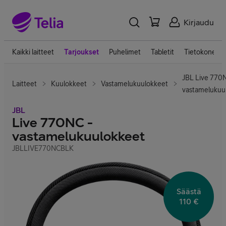
Kirjaudu
Kaikki laitteet
Tarjoukset
Puhelimet
Tabletit
Tietokoneet
JBL Live 770N
Laitteet
Kuulokkeet
Vastamelukuulokkeet
vastamelukuu
JBL
Live 770NC -
vastamelukuulokkeet
JBLLIVE770NCBLK
Säästä
110 €