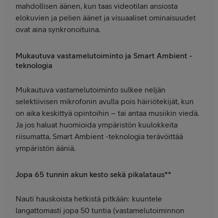
mahdollisen äänen, kun taas videotilan ansiosta
elokuvien ja pelien äänet ja visuaaliset ominaisuudet
ovat aina synkronoituina.
Mukautuva vastamelutoiminto ja Smart Ambient -
teknologia
Mukautuva vastamelutoiminto sulkee neljän
selektiivisen mikrofonin avulla pois häiriötekijät, kun
on aika keskittyä opintoihin – tai antaa musiikin viedä.
Ja jos haluat huomioida ympäristön kuulokkeita
riisumatta, Smart Ambient -teknologia terävöittää
ympäristön ääniä.
Jopa 65 tunnin akun kesto sekä pikalataus**
Nauti hauskoista hetkistä pitkään: kuuntele
langattomasti jopa 50 tuntia (vastamelutoiminnon