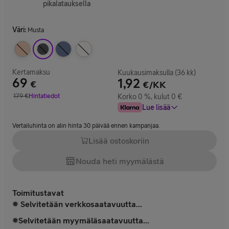
pikalatauksella
Väri
:
Musta
Kertamaksu
Kuukausimaksulla (36 kk)
69
1,92
€
€/KK
Hinta 69 €
179
€
Hintatiedot
Korko 0 %, kulut 0 €
Vertailuhinta 179 €
Lue lisää
Vertailuhinta on alin hinta 30 päivää ennen kampanjaa.
Lisää ostoskoriin
Nouda heti myymälästä
Toimitustavat
Selvitetään verkkosaatavuutta...
Selvitetään myymäläsaatavuutta...