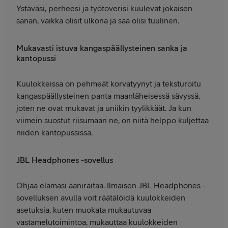
Ystäväsi, perheesi ja työtoverisi kuulevat jokaisen
sanan, vaikka olisit ulkona ja sää olisi tuulinen.
Mukavasti istuva kangaspäällysteinen sanka ja
kantopussi
Kuulokkeissa on pehmeät korvatyynyt ja teksturoitu
kangaspäällysteinen panta maanläheisessä sävyssä,
joten ne ovat mukavat ja uniikin tyylikkäät. Ja kun
viimein suostut riisumaan ne, on niitä helppo kuljettaa
niiden kantopussissa.
JBL Headphones -sovellus
Ohjaa elämäsi ääniraitaa. Ilmaisen JBL Headphones -
sovelluksen avulla voit räätälöidä kuulokkeiden
asetuksia, kuten muokata mukautuvaa
vastamelutoimintoa, mukauttaa kuulokkeiden