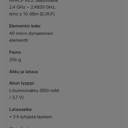
2,4 GHz – 2,4835 GHz,
teho ≤ 10 dBm (E.I.R.P)
Elementin koko
40 mm:n dynaaminen
elementti
Paino
256 g
Akku ja lataus
Akun tyyppi
Litiumioniakku (850 mAh
/ 3,7 V)
Latausaika
< 3 h tyhjästä täyteen