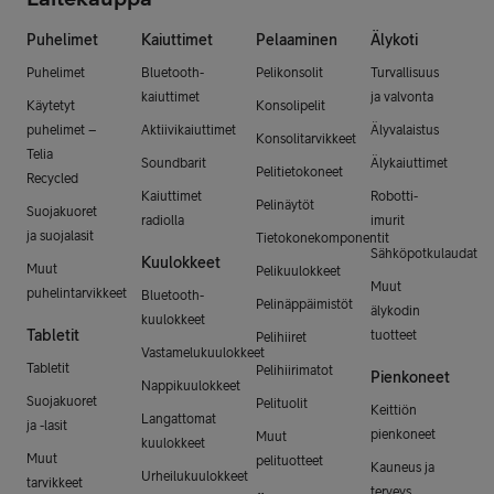
Puhelimet
Kaiuttimet
Pelaaminen
Älykoti
Puhelimet
Bluetooth-
Pelikonsolit
Turvallisuus
kaiuttimet
ja valvonta
Käytetyt
Konsolipelit
puhelimet –
Aktiivikaiuttimet
Älyvalaistus
Konsolitarvikkeet
Telia
Soundbarit
Älykaiuttimet
Pelitietokoneet
Recycled
Kaiuttimet
Robotti-
Pelinäytöt
Suojakuoret
radiolla
imurit
ja suojalasit
Tietokonekomponentit
Sähköpotkulaudat
Kuulokkeet
Muut
Pelikuulokkeet
Muut
puhelintarvikkeet
Bluetooth-
Pelinäppäimistöt
älykodin
kuulokkeet
Tabletit
tuotteet
Pelihiiret
Vastamelukuulokkeet
Tabletit
Pelihiirimatot
Pienkoneet
Nappikuulokkeet
Suojakuoret
Pelituolit
Keittiön
Langattomat
ja -lasit
pienkoneet
Muut
kuulokkeet
Muut
pelituotteet
Kauneus ja
Urheilukuulokkeet
tarvikkeet
terveys