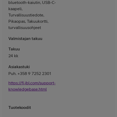
bluetooth-kaiutin, USB-C-
kaapeli,
Turvallisuustiedote,
Pikaopas, Takuukortti,
turvallisuusohjeet
Valmistajan takuu
Takuu
24 kk
Asiakastuki
Puh. +358 9 7252 2301
https://fi.jbl.com/support-
knowledgebase.html
Tuotekoodit