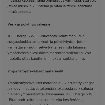
musiikki katkeaa. Tämä ominaisuus varmistaa, että voit
jatkaa musiikin kuuntelua ja pitää laitteesi ladattuna
missä tahansa.
Vesi- ja pölytiivis rakenne
JBL Charge 5 WiFi -Bluetooth-kaiuttimen IP67-
suojausluokka takaa vesi- ja pölytiiviyden, joten
kannettava kaiutin selviytyy lähes mistä tahansa
ympäristöstä allasjuhlista merenrantapiknikiin. Voit
huoletta ottaa kaiuttimen mukaan seikkailuihisi.
Ympäristöystävälliset materiaalit
Ympäristöystävälliset materiaalit – kierrätetty kangas
ja muovi – auttavat tekemään jokaisesta seikkailusta
hieman ympäristöystävällisemmän. JBL Charge 5 WiFi
-Bluetooth-kaiutin on suunniteltu kestämään ja