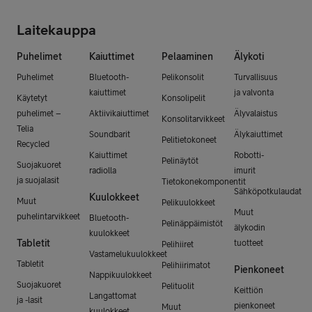
Laitekauppa
Puhelimet
Kaiuttimet
Pelaaminen
Älykoti
Puhelimet
Bluetooth-
Pelikonsolit
Turvallisuus
kaiuttimet
ja valvonta
Käytetyt
Konsolipelit
puhelimet –
Aktiivikaiuttimet
Älyvalaistus
Konsolitarvikkeet
Telia
Soundbarit
Älykaiuttimet
Pelitietokoneet
Recycled
Kaiuttimet
Robotti-
Pelinäytöt
Suojakuoret
radiolla
imurit
ja suojalasit
Tietokonekomponentit
Sähköpotkulaudat
Kuulokkeet
Muut
Pelikuulokkeet
Muut
puhelintarvikkeet
Bluetooth-
Pelinäppäimistöt
älykodin
kuulokkeet
Tabletit
tuotteet
Pelihiiret
Vastamelukuulokkeet
Tabletit
Pelihiirimatot
Pienkoneet
Nappikuulokkeet
Suojakuoret
Pelituolit
Keittiön
Langattomat
ja -lasit
pienkoneet
Muut
kuulokkeet