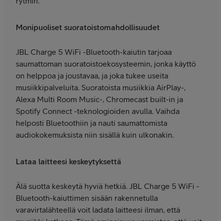
rytmin.
Monipuoliset suoratoistomahdollisuudet
JBL Charge 5 WiFi -Bluetooth-kaiutin tarjoaa
saumattoman suoratoistoekosysteemin, jonka käyttö
on helppoa ja joustavaa, ja joka tukee useita
musiikkipalveluita. Suoratoista musiikkia AirPlay-,
Alexa Multi Room Music-, Chromecast built-in ja
Spotify Connect -teknologioiden avulla. Vaihda
helposti Bluetoothiin ja nauti saumattomista
audiokokemuksista niin sisällä kuin ulkonakin.
Lataa laitteesi keskeytyksettä
Älä suotta keskeytä hyviä hetkiä. JBL Charge 5 WiFi -
Bluetooth-kaiuttimen sisään rakennetulla
varavirtalähteellä voit ladata laitteesi ilman, että