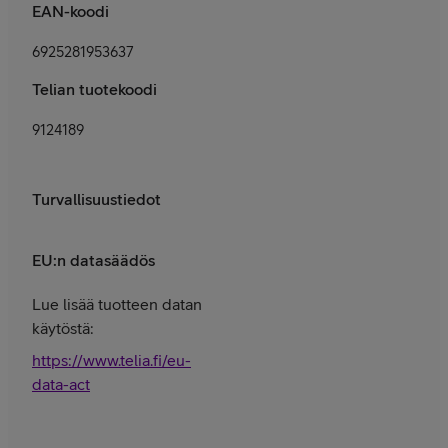
EAN-koodi
6925281953637
Telian tuotekoodi
9124189
Turvallisuustiedot
EU:n datasäädös
Lue lisää tuotteen datan
käytöstä:
https://www.telia.fi/eu-
data-act