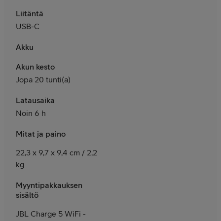
Liitäntä
USB-C
Akku
Akun kesto
Jopa 20 tunti(a)
Latausaika
Noin 6 h
Mitat ja paino
22,3 x 9,7 x 9,4 cm / 2,2
kg
Myyntipakkauksen
sisältö
JBL Charge 5 WiFi -