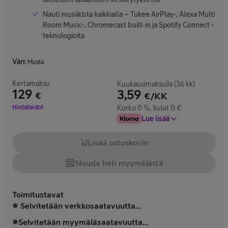
Nauti musiikista kaikkialla – Tukee AirPlay-, Alexa Multi
Room Music-, Chromecast built-in ja Spotify Connect -
teknologioita
Väri
:
Musta
Kertamaksu
Kuukausimaksulla (36 kk)
129
3,59
€
€/KK
Hinta 129 €
Hintatiedot
Korko 0 %, kulut 0 €
Lue lisää
Lisää ostoskoriin
Nouda heti myymälästä
Toimitustavat
Selvitetään verkkosaatavuutta...
Selvitetään myymäläsaatavuutta...