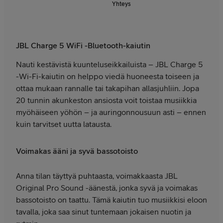
Yhteys
JBL Charge 5 WiFi -Bluetooth-kaiutin
Nauti kestävistä kuunteluseikkailuista – JBL Charge 5
-Wi-Fi-kaiutin on helppo viedä huoneesta toiseen ja
ottaa mukaan rannalle tai takapihan allasjuhliin. Jopa
20 tunnin akunkeston ansiosta voit toistaa musiikkia
myöhäiseen yöhön – ja auringonnousuun asti – ennen
kuin tarvitset uutta latausta.
Voimakas ääni ja syvä bassotoisto
Anna tilan täyttyä puhtaasta, voimakkaasta JBL
Original Pro Sound -äänestä, jonka syvä ja voimakas
bassotoisto on taattu. Tämä kaiutin tuo musiikkisi eloon
tavalla, joka saa sinut tuntemaan jokaisen nuotin ja