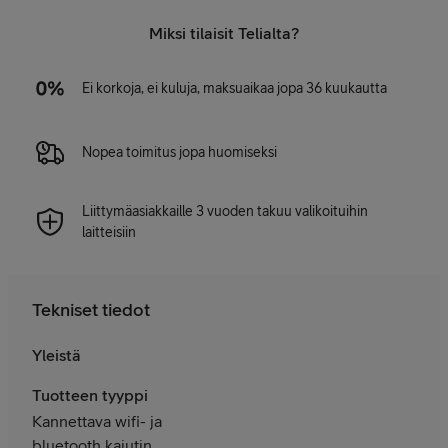
Miksi tilaisit Telialta?
Ei korkoja, ei kuluja, maksuaikaa jopa 36 kuukautta
Nopea toimitus jopa huomiseksi
Liittymäasiakkaille 3 vuoden takuu valikoituihin
laitteisiin
Tekniset tiedot
Yleistä
Tuotteen tyyppi
Kannettava wifi- ja
bluetooth kaiutin