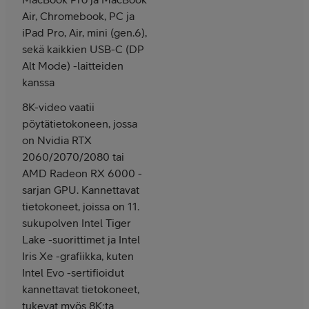
Air, Chromebook, PC ja
iPad Pro, Air, mini (gen.6),
sekä kaikkien USB-C (DP
Alt Mode) -laitteiden
kanssa
8K-video vaatii
pöytätietokoneen, jossa
on Nvidia RTX
2060/2070/2080 tai
AMD Radeon RX 6000 -
sarjan GPU. Kannettavat
tietokoneet, joissa on 11.
sukupolven Intel Tiger
Lake -suorittimet ja Intel
Iris Xe -grafiikka, kuten
Intel Evo -sertifioidut
kannettavat tietokoneet,
tukevat myös 8K:ta