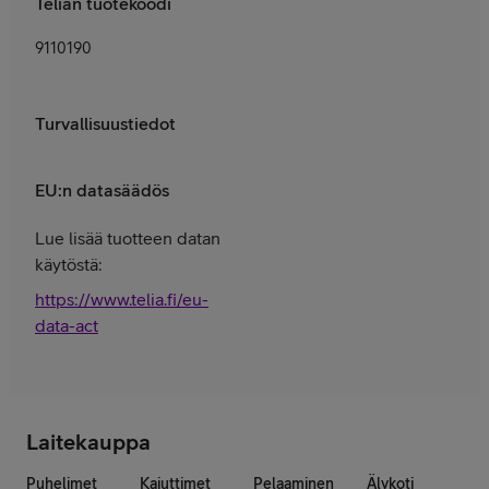
Telian tuotekoodi
9110190
Turvallisuustiedot
EU:n datasäädös
Lue lisää tuotteen datan
käytöstä:
https://www.telia.fi/eu-
data-act
Laitekauppa
Puhelimet
Kaiuttimet
Pelaaminen
Älykoti