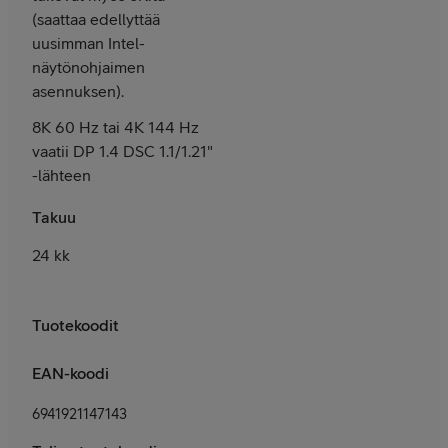
(saattaa edellyttää
uusimman Intel-
näytönohjaimen
asennuksen).
8K 60 Hz tai 4K 144 Hz
vaatii DP 1.4 DSC 1.1/1.21"
-lähteen
Takuu
24 kk
Tuotekoodit
EAN-koodi
6941921147143