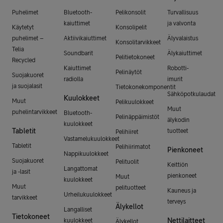
Puhelimet
Bluetooth-
Pelikonsolit
Turvallisuus
kaiuttimet
ja valvonta
Käytetyt
Konsolipelit
puhelimet –
Aktiivikaiuttimet
Älyvalaistus
Konsolitarvikkeet
Telia
Soundbarit
Älykaiuttimet
Pelitietokoneet
Recycled
Kaiuttimet
Robotti-
Pelinäytöt
Suojakuoret
radiolla
imurit
ja suojalasit
Tietokonekomponentit
Sähköpotkulaudat
Kuulokkeet
Muut
Pelikuulokkeet
Muut
puhelintarvikkeet
Bluetooth-
Pelinäppäimistöt
älykodin
kuulokkeet
Tabletit
tuotteet
Pelihiiret
Vastamelukuulokkeet
Tabletit
Pelihiirimatot
Pienkoneet
Nappikuulokkeet
Suojakuoret
Pelituolit
Keittiön
Langattomat
ja -lasit
pienkoneet
Muut
kuulokkeet
Muut
pelituotteet
Kauneus ja
Urheilukuulokkeet
tarvikkeet
terveys
Älykellot
Langalliset
Tietokoneet
Nettilaitteet
kuulokkeet
Älykellot