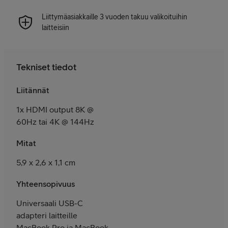
Liittymäasiakkaille 3 vuoden takuu valikoituihin
laitteisiin
Tekniset tiedot
Liitännät
1x HDMI output 8K @
60Hz tai 4K @ 144Hz
Mitat
5,9 x 2,6 x 1,1 cm
Yhteensopivuus
Universaali USB-C
adapteri laitteille
MacBook Pro ja MacBook