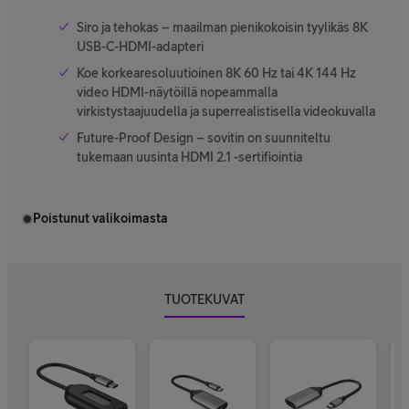
Siro ja tehokas – maailman pienikokoisin tyylikäs 8K
USB-C-HDMI-adapteri
Koe korkearesoluutioinen 8K 60 Hz tai 4K 144 Hz
video HDMI-näytöillä nopeammalla
virkistystaajuudella ja superrealistisella videokuvalla
Future-Proof Design – sovitin on suunniteltu
tukemaan uusinta HDMI 2.1 -sertifiointia
Poistunut valikoimasta
TUOTEKUVAT