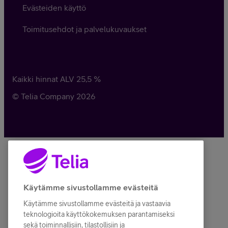
Evästeiden käyttö
Toimitusehdot ja palvelukuvaukset
Kaikki hinnat ALV
25,5
%
© Telia Company
2026
Käytämme sivustollamme evästeitä
Käytämme sivustollamme evästeitä ja vastaavia
teknologioita käyttökokemuksen parantamiseksi
sekä toiminnallisiin, tilastollisiin ja