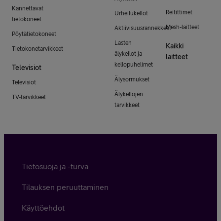
Kannettavat
Reitittimet
Urheilukellot
tietokoneet
Mesh-laitteet
Aktiivisuusrannekkeet
Pöytätietokoneet
Lasten
Kaikki
Tietokonetarvikkeet
älykellot ja
laitteet
kellopuhelimet
Televisiot
Älysormukset
Televisiot
Älykellojen
TV-tarvikkeet
tarvikkeet
Tietosuoja ja -turva
Tilauksen peruuttaminen
Käyttöehdot