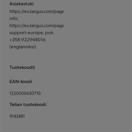
Asiakastuki
https://eu.targus.com/pages/contact-
info,
https://eu.targus.com/pages/email-
support-europe, puh.
+358 922948016
(englanniksi)
Tuotekoodit
EAN-koodi
1220000630710
Telian tuotekoodi
9143481