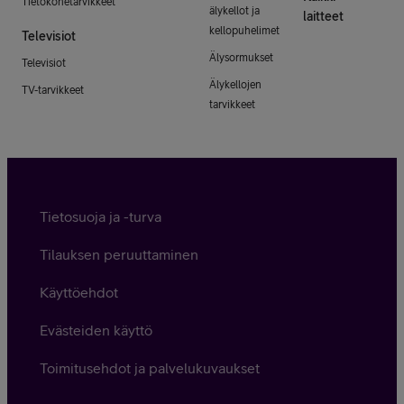
Tietokonetarvikkeet
älykellot ja
laitteet
kellopuhelimet
Televisiot
Älysormukset
Televisiot
Älykellojen
TV-tarvikkeet
tarvikkeet
Tietosuoja ja -turva
Tilauksen peruuttaminen
Käyttöehdot
Evästeiden käyttö
Toimitusehdot ja palvelukuvaukset