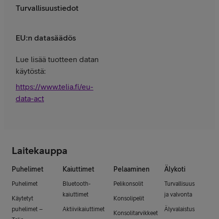
Turvallisuustiedot
EU:n datasäädös
Lue lisää tuotteen datan
käytöstä:
https://www.telia.fi/eu-
data-act
Laitekauppa
Puhelimet
Kaiuttimet
Pelaaminen
Älykoti
Puhelimet
Bluetooth-
Pelikonsolit
Turvallisuus
kaiuttimet
ja valvonta
Käytetyt
Konsolipelit
puhelimet –
Aktiivikaiuttimet
Älyvalaistus
Konsolitarvikkeet