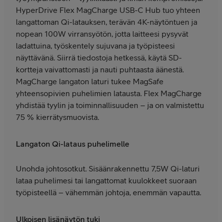
HyperDrive Flex MagCharge USB-C Hub tuo yhteen
langattoman Qi-latauksen, terävän 4K-näytöntuen ja
nopean 100W virransyötön, jotta laitteesi pysyvät
ladattuina, työskentely sujuvana ja työpisteesi
näyttävänä. Siirrä tiedostoja hetkessä, käytä SD-
kortteja vaivattomasti ja nauti puhtaasta äänestä.
MagCharge langaton laturi tukee MagSafe
yhteensopivien puhelimien latausta. Flex MagCharge
yhdistää tyylin ja toiminnallisuuden – ja on valmistettu
75 % kierrätysmuovista.
Langaton Qi-lataus puhelimelle
Unohda johtosotkut. Sisäänrakennettu 7,5W Qi-laturi
lataa puhelimesi tai langattomat kuulokkeet suoraan
työpisteellä – vähemmän johtoja, enemmän vapautta.
Ulkoisen lisänäytön tuki