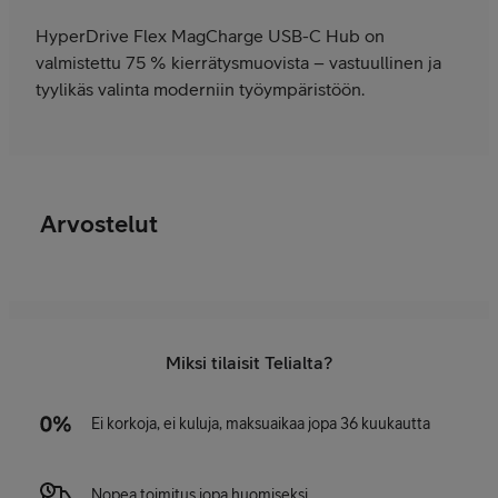
HyperDrive Flex MagCharge USB-C Hub on
valmistettu 75 % kierrätysmuovista – vastuullinen ja
tyylikäs valinta moderniin työympäristöön.
Arvostelut
Miksi tilaisit Telialta?
Ei korkoja, ei kuluja, maksuaikaa jopa 36 kuukautta
Nopea toimitus jopa huomiseksi