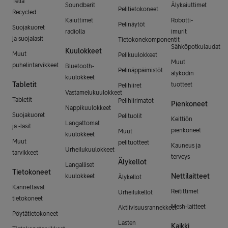
Telia
Soundbarit
Älykaiuttimet
Pelitietokoneet
Recycled
Kaiuttimet
Robotti-
Pelinäytöt
Suojakuoret
radiolla
imurit
ja suojalasit
Tietokonekomponentit
Sähköpotkulaudat
Kuulokkeet
Muut
Pelikuulokkeet
Muut
puhelintarvikkeet
Bluetooth-
Pelinäppäimistöt
älykodin
kuulokkeet
Tabletit
tuotteet
Pelihiiret
Vastamelukuulokkeet
Tabletit
Pelihiirimatot
Pienkoneet
Nappikuulokkeet
Suojakuoret
Pelituolit
Keittiön
Langattomat
ja -lasit
pienkoneet
Muut
kuulokkeet
Muut
pelituotteet
Kauneus ja
Urheilukuulokkeet
tarvikkeet
terveys
Älykellot
Langalliset
Tietokoneet
Nettilaitteet
kuulokkeet
Älykellot
Kannettavat
Reitittimet
Urheilukellot
tietokoneet
Mesh-laitteet
Aktiivisuusrannekkeet
Pöytätietokoneet
Lasten
Kaikki