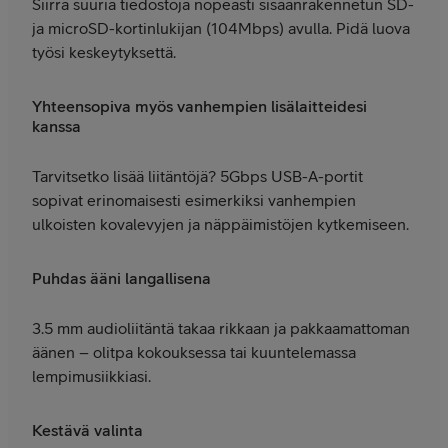
Siirrä suuria tiedostoja nopeasti sisäänrakennetun SD-
ja microSD-kortinlukijan (104Mbps) avulla. Pidä luova
työsi keskeytyksettä.
Yhteensopiva myös vanhempien lisälaitteidesi
kanssa
Tarvitsetko lisää liitäntöjä? 5Gbps USB-A-portit
sopivat erinomaisesti esimerkiksi vanhempien
ulkoisten kovalevyjen ja näppäimistöjen kytkemiseen.
Puhdas ääni langallisena
3.5 mm audioliitäntä takaa rikkaan ja pakkaamattoman
äänen – olitpa kokouksessa tai kuuntelemassa
lempimusiikkiasi.
Kestävä valinta