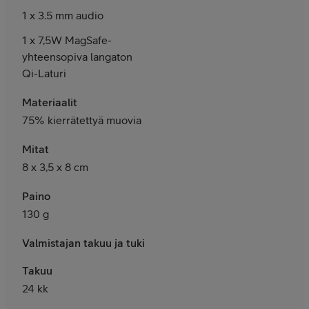
1 x 3.5 mm audio
1 x 7,5W MagSafe-
yhteensopiva langaton
Qi-Laturi
Materiaalit
75% kierrätettyä muovia
Mitat
8 x 3,5 x 8 cm
Paino
130 g
Valmistajan takuu ja tuki
Takuu
24 kk