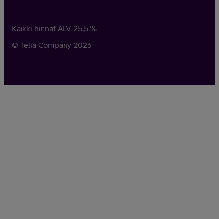
Kaikki hinnat ALV
25,5
%
© Telia Company
2026