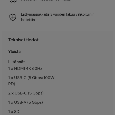
Liittymäasiakkaille 3 vuoden takuu valikoituihin
laitteisiin
Tekniset tiedot
Yleistä
Liitännät
1 x HDMI 4K 60Hz
1 x USB-C (5 Gbps/100W
PD)
2 x USB-C (5 Gbps)
1 x USB-A (5 Gbps)
1 x SD