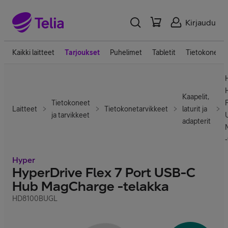
Kirjaudu
Kaikki laitteet
Tarjoukset
Puhelimet
Tabletit
Tietokoneet
Kaapelit,
Tietokoneet
F
Laitteet
Tietokonetarvikkeet
laturit ja
ja tarvikkeet
adapterit
Hyper
HyperDrive Flex 7 Port USB-C
Hub MagCharge -telakka
HD8100BUGL