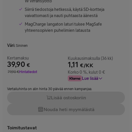
W virransyöttö
Siirrä tiedostoja hetkessä, käytä SD-kortteja
vaivattomasti ja nauti puhtaasta äänestä
MagCharge langaton laturi tukee MagSafe
yhteensopivien puhelimien latausta
Väri
:
Sininen
Kertamaksu
Kuukausimaksulla (36 kk)
39,90
1,11
€
€/KK
Hinta 39,90 €
79,90
€
Hintatiedot
Korko 0 %, kulut 0 €
Vertailuhinta 79,90 €
Lue lisää
Vertailuhinta on alin hinta 30 päivää ennen kampanjaa.
Lisää ostoskoriin
Nouda heti myymälästä
Toimitustavat