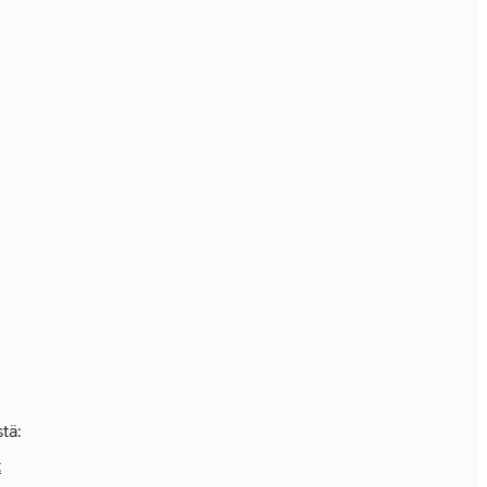
tä:
t