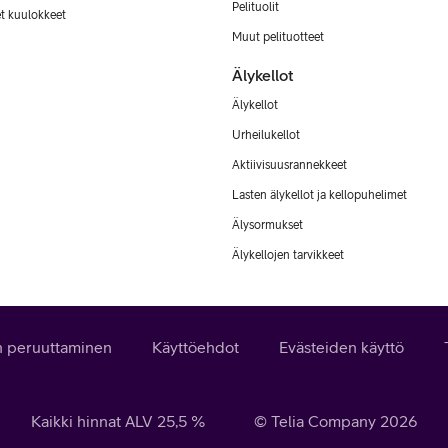
Pelituolit
et kuulokkeet
Muut pelituotteet
Älykellot
Älykellot
Urheilukellot
Aktiivisuusrannekkeet
Lasten älykellot ja kellopuhelimet
Älysormukset
Älykellojen tarvikkeet
n peruuttaminen
Käyttöehdot
Evästeiden käyttö
Kaikki hinnat ALV
25,5
%
© Telia Company
2026