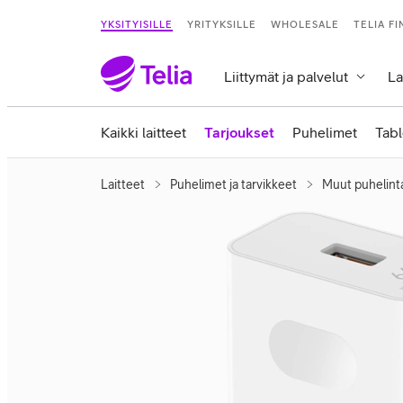
YKSITYISILLE
YRITYKSILLE
WHOLESALE
TELIA F
Liittymät ja palvelut
La
Kaikki laitteet
Tarjoukset
Puhelimet
Tabl
Laitteet
Puhelimet ja tarvikkeet
Muut puhelint