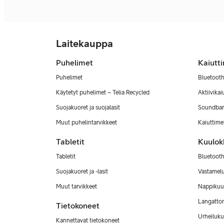
Laitekauppa
Puhelimet
Kaiutt
Puhelimet
Bluetooth
Käytetyt puhelimet – Telia Recycled
Aktiivikai
Suojakuoret ja suojalasit
Soundbar
Muut puhelintarvikkeet
Kaiuttimet
Tabletit
Kuulok
Tabletit
Bluetooth
Suojakuoret ja -lasit
Vastamel
Muut tarvikkeet
Nappikuu
Langatto
Tietokoneet
Urheiluku
Kannettavat tietokoneet