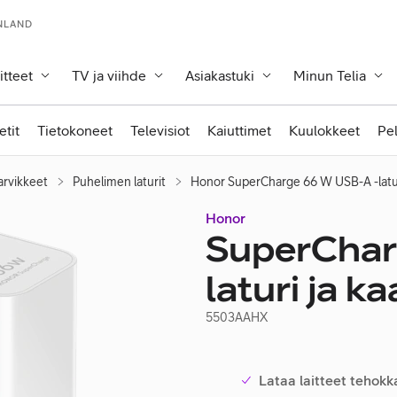
INLAND
itteet
TV ja viihde
Asiakastuki
Minun Telia
etit
Tietokoneet
Televisiot
Kaiuttimet
Kuulokkeet
Pe
arvikkeet
Puhelimen laturit
Honor SuperCharge 66 W USB-A -laturi
Honor
SuperChar
laturi ja ka
5503AAHX
Lataa laitteet tehokka