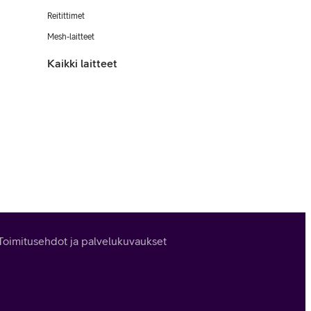
Reitittimet
Mesh-laitteet
Kaikki laitteet
Toimitusehdot ja palvelukuvaukset