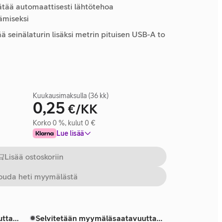
äätää automaattisesti lähtötehoa
ämiseksi
ä seinälaturin lisäksi metrin pituisen USB-A to
Kuukausimaksulla (36 kk)
0,25
€/KK
Korko 0 %, kulut 0 €
Lue lisää
Lisää ostoskoriin
uda heti myymälästä
tta...
Selvitetään myymäläsaatavuutta...