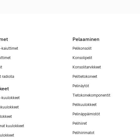
imet
Pelaaminen
-kaiuttimet
Pelikonsolit
uttimet
Konsolipelit
it
Konsolitarvikkeet
 radiolla
Pelitietokoneet
Pelinäytöt
keet
Tietokonekomponentit
-kuulokkeet
Pelikuulokkeet
ukuulokkeet
Pelinäppäimistöt
lokkeet
Pelihiiret
mat kuulokkeet
Pelihiirimatot
ulokkeet