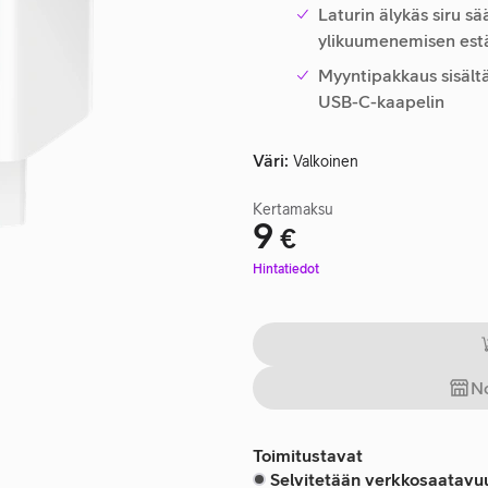
Laturin älykäs siru s
ylikuumenemisen est
Myyntipakkaus sisältä
USB-C-kaapelin
Väri
:
Valkoinen
Kertamaksu
9
€
Hinta 9 €
Hintatiedot
No
Toimitustavat
Selvitetään verkkosaatavuu