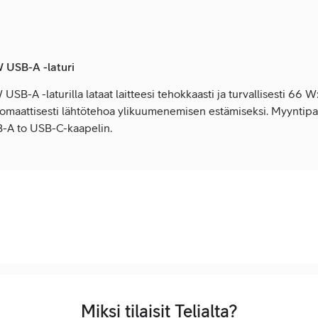
 USB-A -laturi
-A -laturilla lataat laitteesi tehokkaasti ja turvallisesti 66 W:
utomaattisesti lähtötehoa ylikuumenemisen estämiseksi. Myyntipak
SB-A to USB-C-kaapelin.
Miksi tilaisit Telialta?