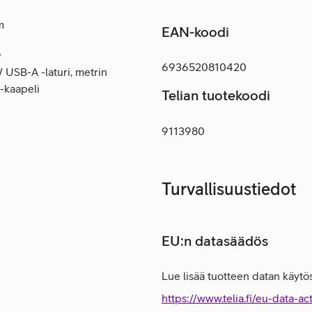
m
EAN-koodi
ö
6936520810420
USB-A -laturi, metrin
-kaapeli
Telian tuotekoodi
9113980
Turvallisuustiedot
EU:n datasäädös
Lue lisää tuotteen datan käytös
https://www.telia.fi/eu-data-ac