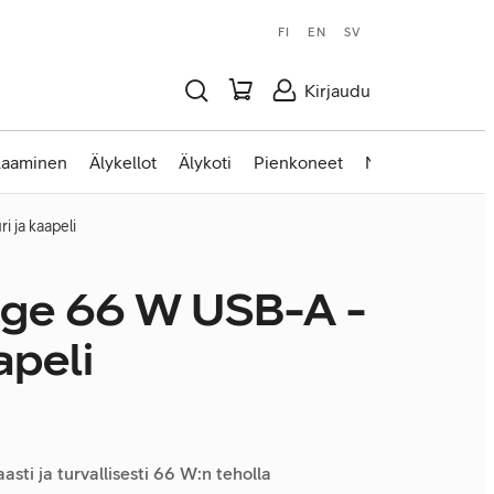
FI
EN
SV
Kirjaudu
laaminen
Älykellot
Älykoti
Pienkoneet
Nettilaitteet
 ja kaapeli
ge 66 W USB-A -
apeli
asti ja turvallisesti 66 W:n teholla