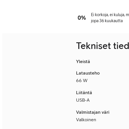
Ei korkoja, ei kuluja,
jopa 36 kuukautta
Tekniset tie
Yleistä
Latausteho
66 W
Liitäntä
USB-A
Valmistajan väri
Valkoinen