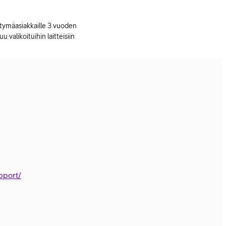
ttymäasiakkaille 3 vuoden
uu valikoituihin laitteisiin
pport/