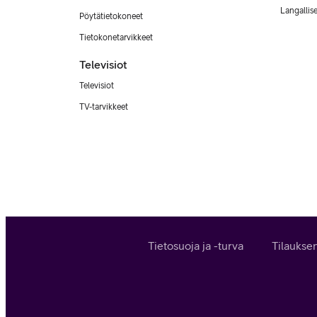
Langallis
Pöytätietokoneet
Tietokonetarvikkeet
Televisiot
Televisiot
TV-tarvikkeet
Tietosuoja ja -turva
Tilaukse