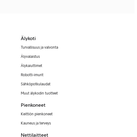
Älykoti
Turvallisuus ja valvonta
Älyvalaistus
Älykaiuttimet
Robotti-imurit
Sähköpotkulaudat
Muut älykodin tuotteet
Pienkoneet
Keittiön pienkoneet
Kauneus ja terveys
Nettilaitteet