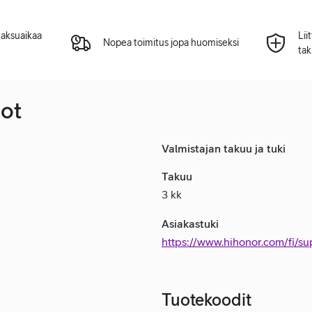
 maksuaikaa
Lii
Nopea toimitus jopa huomiseksi
tak
dot
Valmistajan takuu ja tuki
Takuu
3 kk
Asiakastuki
https://www.hihonor.com/fi/su
Tuotekoodit