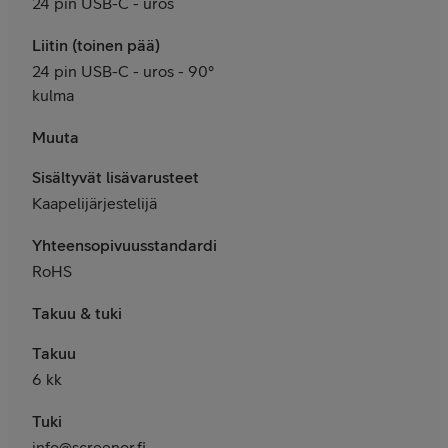
24 pin USB-C - uros
Liitin (toinen pää)
24 pin USB-C - uros - 90°
kulma
Muuta
Sisältyvät lisävarusteet
Kaapelijärjestelijä
Yhteensopivuusstandardit
RoHS
Takuu & tuki
Takuu
6 kk
Tuki
info@screenor.fi