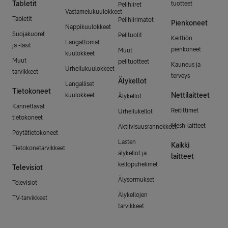
Tabletit
tuotteet
Pelihiiret
Vastamelukuulokkeet
Tabletit
Pelihiirimatot
Pienkoneet
Nappikuulokkeet
Suojakuoret
Pelituolit
Keittiön
Langattomat
ja -lasit
pienkoneet
Muut
kuulokkeet
Muut
pelituotteet
Kauneus ja
Urheilukuulokkeet
tarvikkeet
terveys
Älykellot
Langalliset
Tietokoneet
Nettilaitteet
kuulokkeet
Älykellot
Kannettavat
Reitittimet
Urheilukellot
tietokoneet
Mesh-laitteet
Aktiivisuusrannekkeet
Pöytätietokoneet
Lasten
Kaikki
Tietokonetarvikkeet
älykellot ja
laitteet
kellopuhelimet
Televisiot
Älysormukset
Televisiot
Älykellojen
TV-tarvikkeet
tarvikkeet