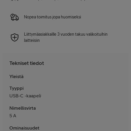
Nopea toimitus jopa huomiseksi
Liittymäasiakkaille 3 vuoden takuu valikoituihin
laitteisiin
Tekniset tiedot
Yleistä
Tyyppi
USB-C -kaapeli
Nimellisvirta
5 A
Ominaisuudet