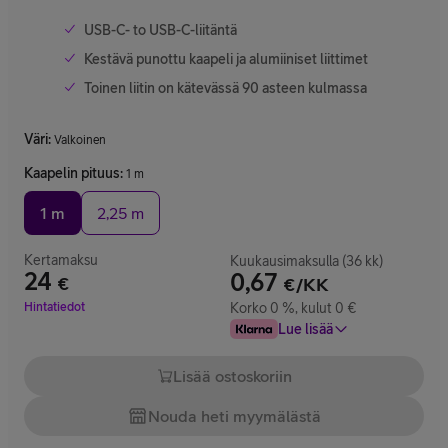
USB-C- to USB-C-liitäntä
Kestävä punottu kaapeli ja alumiiniset liittimet
Toinen liitin on kätevässä 90 asteen kulmassa
Väri
:
Valkoinen
Kaapelin pituus
:
1 m
1 m
2,25 m
Kertamaksu
Kuukausimaksulla (36 kk)
24
0,67
€
€/KK
Hinta 24 €
Hintatiedot
Korko 0 %, kulut 0 €
Lue lisää
Lisää ostoskoriin
Nouda heti myymälästä