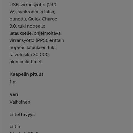
USB-virransyöttö (240
W), synkronoi ja lataa,
punottu, Quick Charge
3.0, tuki nopealle
lataukselle, ohjelmoitava
virransyöttö (PPS), erittäin
nopean latauksen tuki,
taivutusikä 30 000,
alumiiniliittimet
Kaapelin pituus
1 m
Väri
Valkoinen
Liitettävyys
Liitin