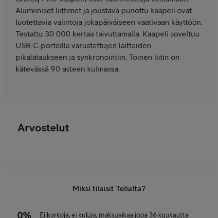
Alumiiniset liittimet ja joustava punottu kaapeli ovat
luotettavia valintoja jokapäiväiseen vaativaan käyttöön.
Testattu 30 000 kertaa taivuttamalla. Kaapeli soveltuu
USB‑C‑porteilla varustettujen laitteiden
pikalataukseen ja synkronointiin. Toinen liitin on
kätevässä 90 asteen kulmassa.
Arvostelut
Miksi tilaisit Telialta?
Ei korkoja, ei kuluja, maksuaikaa jopa 36 kuukautta