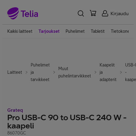
Kirjaudu
Kaikki laitteet
Tarjoukset
Puhelimet
Tabletit
Tietokoneet
Puhelimet
Kaapelit
USB-
Muut
Laitteet
ja
ja
-
puhelintarvikkeet
tarvikkeet
adapterit
kaapel
Grateq
Pro USB-C 90 to USB-C 240 W -
kaapeli
86070GC