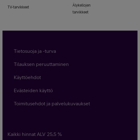
Älykellojen
TV-tarvikkeet
tarvikkeet
Tietosuoja ja -turva
Tilauksen peruuttaminen
Käyttöehdot
Evästeiden käyttö
Toimitusehdot ja palvelukuvaukset
Kaikki hinnat ALV
25,5
%