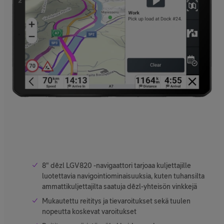
8" dēzl LGV820 -navigaattori tarjoaa kuljettajille
luotettavia navigointiominaisuuksia, kuten tuhansilta
ammattikuljettajilta saatuja dēzl-yhteisön vinkkejä
Mukautettu reititys ja tievaroitukset sekä tuulen
nopeutta koskevat varoitukset