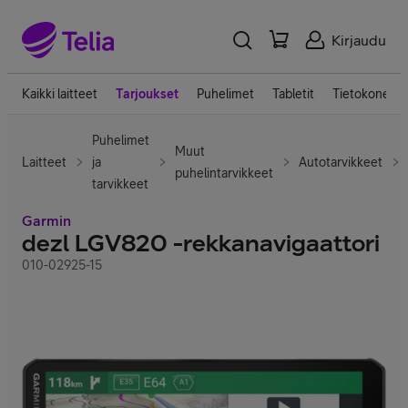
Kirjaudu
Kaikki laitteet
Tarjoukset
Puhelimet
Tabletit
Tietokoneet
Puhelimet
Muut
Laitteet
ja
Autotarvikkeet
puhelintarvikkeet
tarvikkeet
Garmin
dezl LGV820 -rekkanavigaattori
010-02925-15