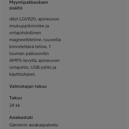
Myyntipakkauksen
sisältö
dēzl LGV820, ajoneuvon
imukuppikiinnike ja
virtajohdollinen
magneettiteline, ruuveilla
kiinnitettävä teline, 1
tuuman pallosovitin
AMPS-levyllä, ajoneuvon
virtajohto, USB-johto ja
käyttöohjeet.
Valmistajan takuu
Takuu
24 kk
Asiakastuki
Garminin asiakaspalvelu