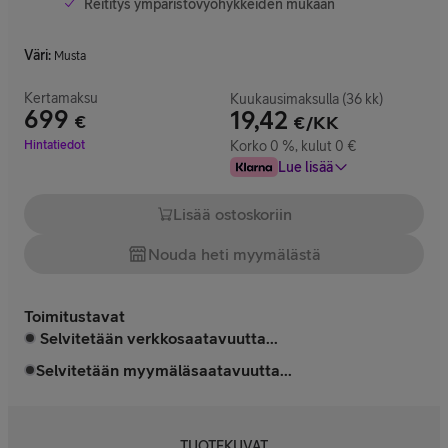
Reititys ympäristövyöhykkeiden mukaan
Väri
:
Musta
Kertamaksu
Kuukausimaksulla (36 kk)
699
19,42
€
€/KK
Hinta 699 €
Hintatiedot
Korko 0 %, kulut 0 €
Lue lisää
Lisää ostoskoriin
Nouda heti myymälästä
Toimitustavat
Selvitetään verkkosaatavuutta...
Selvitetään myymäläsaatavuutta...
TUOTEKUVAT