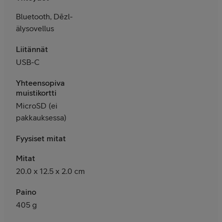
Bluetooth, Dēzl-
älysovellus
Liitännät
USB-C
Yhteensopiva
muistikortti
MicroSD (ei
pakkauksessa)
Fyysiset mitat
Mitat
20.0 x 12.5 x 2.0 cm
Paino
405 g