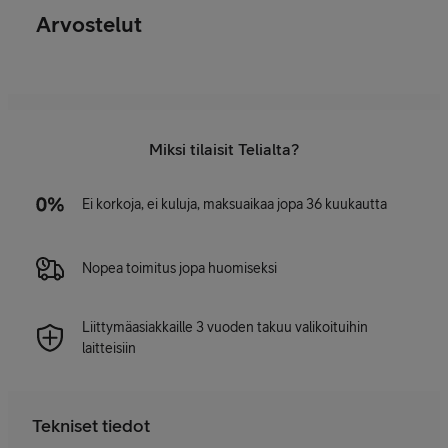
Arvostelut
Miksi tilaisit Telialta?
Ei korkoja, ei kuluja, maksuaikaa jopa 36 kuukautta
Nopea toimitus jopa huomiseksi
Liittymäasiakkaille 3 vuoden takuu valikoituihin
laitteisiin
Tekniset tiedot