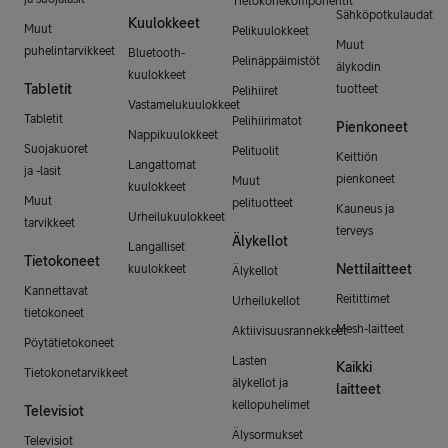
Tietokonekomponentit
Sähköpotkulaudat
Kuulokkeet
Muut
Pelikuulokkeet
Muut
puhelintarvikkeet
Bluetooth-
Pelinäppäimistöt
älykodin
kuulokkeet
Tabletit
tuotteet
Pelihiiret
Vastamelukuulokkeet
Tabletit
Pelihiirimatot
Pienkoneet
Nappikuulokkeet
Suojakuoret
Pelituolit
Keittiön
Langattomat
ja -lasit
pienkoneet
Muut
kuulokkeet
Muut
pelituotteet
Kauneus ja
Urheilukuulokkeet
tarvikkeet
terveys
Älykellot
Langalliset
Tietokoneet
Nettilaitteet
kuulokkeet
Älykellot
Kannettavat
Reitittimet
Urheilukellot
tietokoneet
Mesh-laitteet
Aktiivisuusrannekkeet
Pöytätietokoneet
Lasten
Kaikki
Tietokonetarvikkeet
älykellot ja
laitteet
kellopuhelimet
Televisiot
Älysormukset
Televisiot