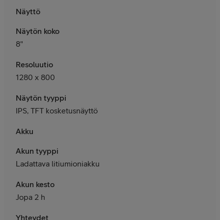
Näyttö
Näytön koko
8"
Resoluutio
1280 x 800
Näytön tyyppi
IPS, TFT kosketusnäyttö
Akku
Akun tyyppi
Ladattava litiumioniakku
Akun kesto
Jopa 2 h
Yhteydet