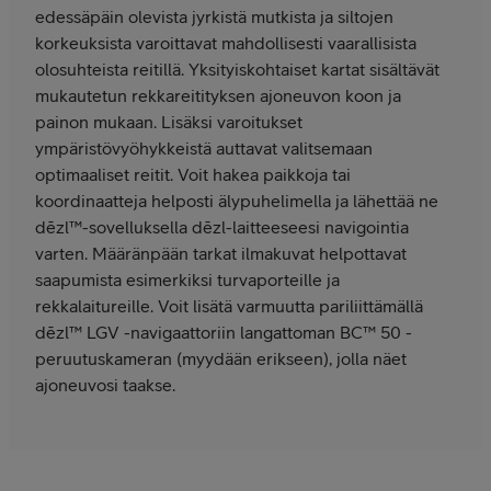
edessäpäin olevista jyrkistä mutkista ja siltojen
korkeuksista varoittavat mahdollisesti vaarallisista
olosuhteista reitillä. Yksityiskohtaiset kartat sisältävät
mukautetun rekkareitityksen ajoneuvon koon ja
painon mukaan. Lisäksi varoitukset
ympäristövyöhykkeistä auttavat valitsemaan
optimaaliset reitit. Voit hakea paikkoja tai
koordinaatteja helposti älypuhelimella ja lähettää ne
dēzl™-sovelluksella dēzl-laitteeseesi navigointia
varten. Määränpään tarkat ilmakuvat helpottavat
saapumista esimerkiksi turvaporteille ja
rekkalaitureille. Voit lisätä varmuutta pariliittämällä
dēzl™ LGV -navigaattoriin langattoman BC™ 50 -
peruutuskameran (myydään erikseen), jolla näet
ajoneuvosi taakse.