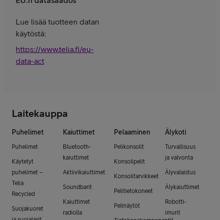
EU:n datasäädös
Lue lisää tuotteen datan
käytöstä:
https://www.telia.fi/eu-
data-act
Laitekauppa
Puhelimet
Kaiuttimet
Pelaaminen
Älykoti
Puhelimet
Bluetooth-
Pelikonsolit
Turvallisuus
kaiuttimet
ja valvonta
Käytetyt
Konsolipelit
puhelimet –
Aktiivikaiuttimet
Älyvalaistus
Konsolitarvikkeet
Telia
Soundbarit
Älykaiuttimet
Pelitietokoneet
Recycled
Kaiuttimet
Robotti-
Pelinäytöt
Suojakuoret
radiolla
imurit
ja suojalasit