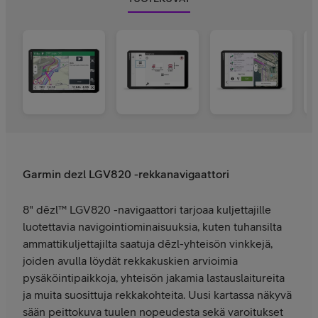
Garmin dezl LGV820 -rekkanavigaattori
8" dēzl™ LGV820 -navigaattori tarjoaa kuljettajille
luotettavia navigointiominaisuuksia, kuten tuhansilta
ammattikuljettajilta saatuja dēzl-yhteisön vinkkejä,
joiden avulla löydät rekkakuskien arvioimia
pysäköintipaikkoja, yhteisön jakamia lastauslaitureita
ja muita suosittuja rekkakohteita. Uusi kartassa näkyvä
sään peittokuva tuulen nopeudesta sekä varoitukset