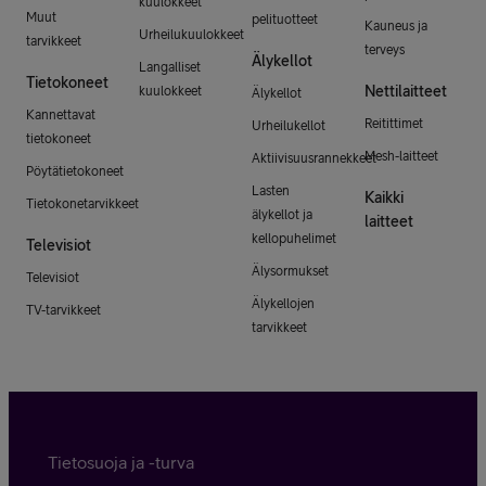
kuulokkeet
Muut
pelituotteet
Kauneus ja
Urheilukuulokkeet
tarvikkeet
terveys
Älykellot
Langalliset
Tietokoneet
Nettilaitteet
kuulokkeet
Älykellot
Kannettavat
Reitittimet
Urheilukellot
tietokoneet
Mesh-laitteet
Aktiivisuusrannekkeet
Pöytätietokoneet
Lasten
Kaikki
Tietokonetarvikkeet
älykellot ja
laitteet
kellopuhelimet
Televisiot
Älysormukset
Televisiot
Älykellojen
TV-tarvikkeet
tarvikkeet
Tietosuoja ja -turva