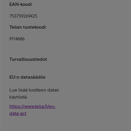
EAN-koodi
753759269425
Telian tuotekoodi
9114686
Turvallisuustiedot
EU:n datasäädös
Lue lisää tuotteen datan
käytöstä:
https://www.telia.fi/eu-
data-act