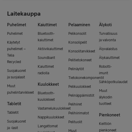
Laitekauppa
Puhelimet
Kaiuttimet
Pelaaminen
Älykoti
Puhelimet
Bluetooth-
Pelikonsolit
Turvallisuus
kaiuttimet
ja valvonta
Käytetyt
Konsolipelit
puhelimet –
Aktiivikaiuttimet
Älyvalaistus
Konsolitarvikkeet
Telia
Soundbarit
Älykaiuttimet
Pelitietokoneet
Recycled
Kaiuttimet
Robotti-
Pelinäytöt
Suojakuoret
radiolla
imurit
ja suojalasit
Tietokonekomponentit
Sähköpotkulaudat
Kuulokkeet
Muut
Pelikuulokkeet
Muut
puhelintarvikkeet
Bluetooth-
Pelinäppäimistöt
älykodin
kuulokkeet
Tabletit
tuotteet
Pelihiiret
Vastamelukuulokkeet
Tabletit
Pelihiirimatot
Pienkoneet
Nappikuulokkeet
Suojakuoret
Pelituolit
Keittiön
Langattomat
ja -lasit
pienkoneet
Muut