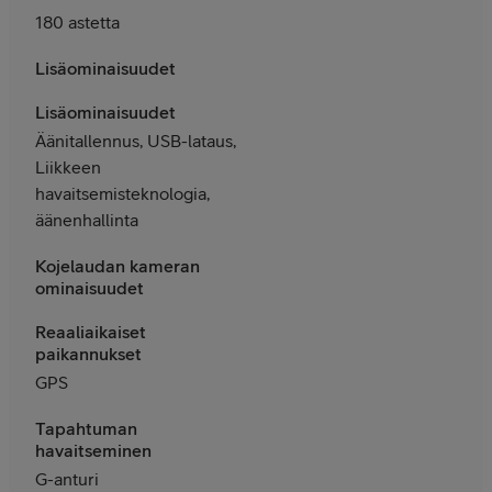
180 astetta
Lisäominaisuudet
Lisäominaisuudet
Äänitallennus, USB-lataus,
Liikkeen
havaitsemisteknologia,
äänenhallinta
Kojelaudan kameran
ominaisuudet
Reaaliaikaiset
paikannukset
GPS
Tapahtuman
havaitseminen
G-anturi