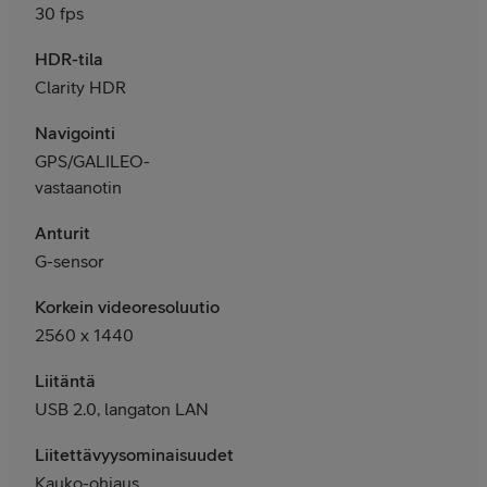
30 fps
HDR-tila
Clarity HDR
Navigointi
GPS/GALILEO-
vastaanotin
Anturit
G-sensor
Korkein videoresoluutio
2560 x 1440
Liitäntä
USB 2.0, langaton LAN
Liitettävyysominaisuudet
Kauko-ohjaus