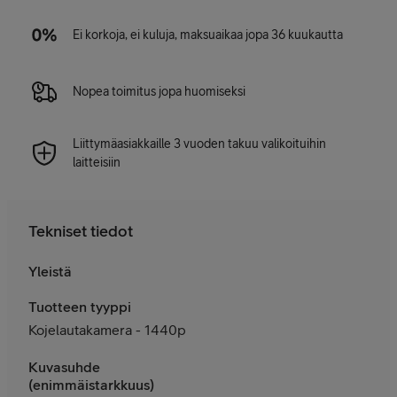
Ei korkoja, ei kuluja, maksuaikaa jopa 36 kuukautta
Nopea toimitus jopa huomiseksi
Liittymäasiakkaille 3 vuoden takuu valikoituihin
laitteisiin
Tekniset tiedot
Yleistä
Tuotteen tyyppi
Kojelautakamera - 1440p
Kuvasuhde
(enimmäistarkkuus)