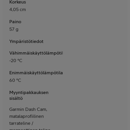
Korkeus
4,05 cm
Paino
57 g
Ympäristötiedot
Vähimmäiskäyttölämpötila
-20 °C
Enimmäiskäyttölämpötila
60 °C
Myyntipakkauksen
sisältö
Garmin Dash Cam,
matalaprofiilinen
tarrateline /
magneettinen teline,