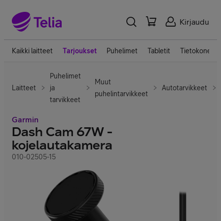
Kirjaudu
Kaikki laitteet
Tarjoukset
Puhelimet
Tabletit
Tietokoneet
Puhelimet
Muut
Laitteet
ja
Autotarvikkeet
puhelintarvikkeet
tarvikkeet
Garmin
Dash Cam 67W -
kojelautakamera
010-02505-15