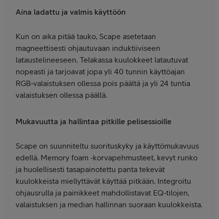
Aina ladattu ja valmis käyttöön
Kun on aika pitää tauko, Scape asetetaan
magneettisesti ohjautuvaan induktiiviseen
lataustelineeseen. Telakassa kuulokkeet latautuvat
nopeasti ja tarjoavat jopa yli 40 tunnin käyttöajan
RGB‑valaistuksen ollessa pois päältä ja yli 24 tuntia
valaistuksen ollessa päällä.
Mukavuutta ja hallintaa pitkille pelisessioille
Scape on suunniteltu suorituskyky ja käyttömukavuus
edellä. Memory foam ‑korvapehmusteet, kevyt runko
ja huolellisesti tasapainotettu panta tekevät
kuulokkeista miellyttävät käyttää pitkään. Integroitu
ohjausrulla ja painikkeet mahdollistavat EQ‑tilojen,
valaistuksen ja median hallinnan suoraan kuulokkeista.