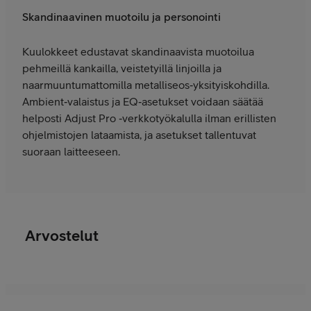
Skandinaavinen muotoilu ja personointi
Kuulokkeet edustavat skandinaavista muotoilua
pehmeillä kankailla, veistetyillä linjoilla ja
naarmuuntumattomilla metalliseos‑yksityiskohdilla.
Ambient‑valaistus ja EQ‑asetukset voidaan säätää
helposti Adjust Pro ‑verkkotyökalulla ilman erillisten
ohjelmistojen lataamista, ja asetukset tallentuvat
suoraan laitteeseen.
Arvostelut