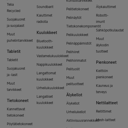
Konsolitarvikkeet
Telia
Soundbarit
Älykaiuttimet
Pelitietokoneet
Recycled
Kaiuttimet
Robotti-
Pelinäytöt
Suojakuoret
radiolla
imurit
ja suojalasit
Tietokonekomponentit
Sähköpotkulaudat
Kuulokkeet
Muut
Pelikuulokkeet
Muut
puhelintarvikkeet
Bluetooth-
Pelinäppäimistöt
älykodin
kuulokkeet
Tabletit
tuotteet
Pelihiiret
Vastamelukuulokkeet
Tabletit
Pelihiirimatot
Pienkoneet
Nappikuulokkeet
Suojakuoret
Pelituolit
Keittiön
Langattomat
ja -lasit
pienkoneet
Muut
kuulokkeet
Muut
pelituotteet
Kauneus ja
Urheilukuulokkeet
tarvikkeet
terveys
Älykellot
Langalliset
Tietokoneet
Nettilaitteet
kuulokkeet
Älykellot
Kannettavat
Reitittimet
Urheilukellot
tietokoneet
Mesh-laitteet
Aktiivisuusrannekkeet
Pöytätietokoneet