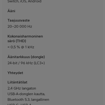
Switch, iOS, Android
Ääni
Taajuusvaste
20–20 000 Hz
Kokonaisharmoninen
särö (THD)
< 0,5 % @ 1 kHz
Äänitarkkuus (dongle)
24‑bit / 96 kHz (LC3+)
Yhteydet
Liitäntätilat
2,4 GHz langaton
USB‑A‑donglen kautta,
Bluetooth 5.3, langallinen
USB‑C–USB‑A