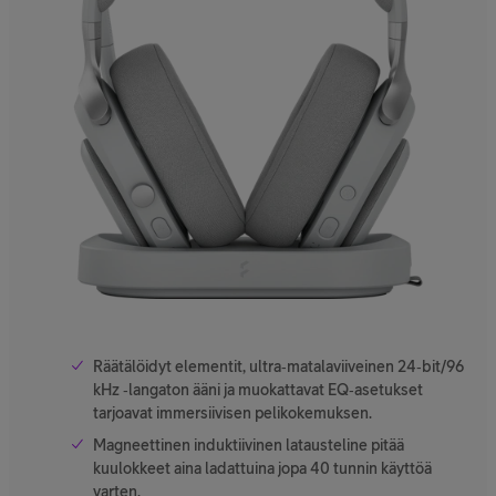
Räätälöidyt elementit, ultra‑matalaviiveinen 24‑bit/96
kHz ‑langaton ääni ja muokattavat EQ‑asetukset
tarjoavat immersiivisen pelikokemuksen.
Magneettinen induktiivinen latausteline pitää
kuulokkeet aina ladattuina jopa 40 tunnin käyttöä
varten.