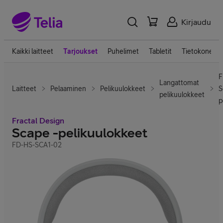
Kirjaudu
Kaikki laitteet
Tarjoukset
Puhelimet
Tabletit
Tietokoneet
F
Langattomat
Laitteet
Pelaaminen
Pelikuulokkeet
S
pelikuulokkeet
p
Fractal Design
Scape -pelikuulokkeet
FD-HS-SCA1-02