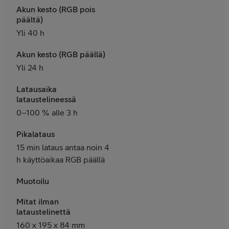
Akun kesto (RGB pois
päältä)
Yli 40 h
Akun kesto (RGB päällä)
Yli 24 h
Latausaika
lataustelineessä
0–100 % alle 3 h
Pikalataus
15 min lataus antaa noin 4
h käyttöaikaa RGB päällä
Muotoilu
Mitat ilman
lataustelinettä
160 x 195 x 84 mm