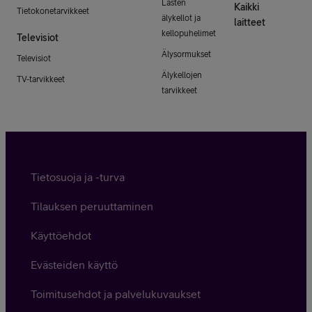
Lasten
Kaikki
Tietokonetarvikkeet
älykellot ja
laitteet
kellopuhelimet
Televisiot
Älysormukset
Televisiot
Älykellojen
TV-tarvikkeet
tarvikkeet
Tietosuoja ja -turva
Tilauksen peruuttaminen
Käyttöehdot
Evästeiden käyttö
Toimitusehdot ja palvelukuvaukset