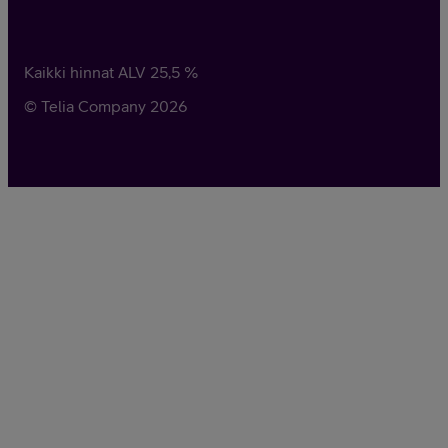
Kaikki hinnat ALV
25,5
%
© Telia Company
2026