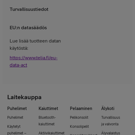
Turvallisuustiedot
EU:n datasäädös
Lue lisää tuotteen datan
käytöstä:
https://www.telia.fi/eu-
data-act
Laitekauppa
Puhelimet
Kaiuttimet
Pelaaminen
Älykoti
Puhelimet
Bluetooth-
Pelikonsolit
Turvallisuus
kaiuttimet
ja valvonta
Käytetyt
Konsolipelit
puhelimet –
Aktiivikaiuttimet
Älyvalaistus