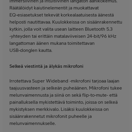
immersiivinen ja intuitiivinen langaton äänikokemus.
Räätälöidyt kaiutinelementit ja muokattavat
EQ‑esiasetukset tekevät korkealaatuisesta äänestä
helposti nautittavaa. Kuulokkeissa on sisäänrakennettu
kytkin, jolla voit valita usean laitteen Bluetooth 5.3
‑yhteyden tai erittäin matalaviiveisen 24‑bit/96 kHz
langattoman äänen mukana toimitettavan
USB‑donglen kautta.
Selkeä viestintä ja älykäs mikrofoni
Irrotettava Super Wideband ‑mikrofoni tarjoaa laajan
taajuusvasteen ja selkeän puheäänen. Mikrofoni tukee
melunvaimennusta ja siinä on sekä flip‑to‑mute‑ että
painalluksella mykistettävä toiminto, joissa on selkeä
mykistyksen merkkivalo. Lisäksi kuulokkeissa on
sisäänrakennetut mikrofonit puheelle ja
melunvaimennukselle.