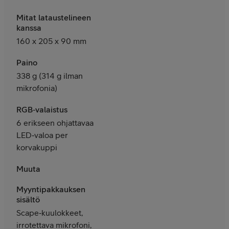
Mitat lataustelineen
kanssa
160 x 205 x 90 mm
Paino
338 g (314 g ilman
mikrofonia)
RGB‑valaistus
6 erikseen ohjattavaa
LED‑valoa per
korvakuppi
Muuta
Myyntipakkauksen
sisältö
Scape‑kuulokkeet,
irrotettava mikrofoni,