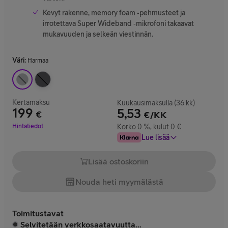
Kevyt rakenne, memory foam ‑pehmusteet ja
irrotettava Super Wideband ‑mikrofoni takaavat
mukavuuden ja selkeän viestinnän.
Väri
:
Harmaa
Kertamaksu
Kuukausimaksulla (36 kk)
199
5,53
€
€/KK
Hinta 199 €
Hintatiedot
Korko 0 %, kulut 0 €
Lue lisää
Lisää ostoskoriin
Nouda heti myymälästä
Toimitustavat
Selvitetään verkkosaatavuutta...