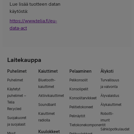
Lue lisää tuotteen datan
käytöstä:
https://www.telia.fi/eu-
data-act
Laitekauppa
Puhelimet
Kaiuttimet
Pelaaminen
Älykoti
Puhelimet
Bluetooth-
Pelikonsolit
Turvallisuus
kaiuttimet
ja valvonta
Käytetyt
Konsolipelit
puhelimet –
Aktiivikaiuttimet
Älyvalaistus
Konsolitarvikkeet
Telia
Soundbarit
Älykaiuttimet
Pelitietokoneet
Recycled
Kaiuttimet
Robotti-
Pelinäytöt
Suojakuoret
radiolla
imurit
ja suojalasit
Tietokonekomponentit
Sähköpotkulaudat
Kuulokkeet
Muut
Pelikuulokkeet