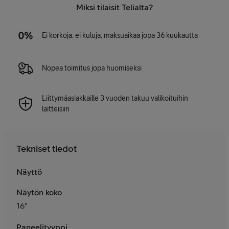
Miksi tilaisit Telialta?
Ei korkoja, ei kuluja, maksuaikaa jopa 36 kuukautta
Nopea toimitus jopa huomiseksi
Liittymäasiakkaille 3 vuoden takuu valikoituihin
laitteisiin
Tekniset tiedot
Näyttö
Näytön koko
16"
Paneelityyppi