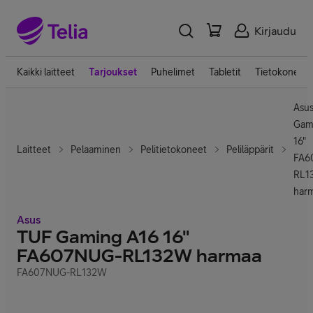
Kirjaudu
Kaikki laitteet
Tarjoukset
Puhelimet
Tabletit
Tietokoneet
Asu
Gam
16"
Laitteet
Pelaaminen
Pelitietokoneet
Peliläppärit
FA6
RL1
har
Asus
TUF Gaming A16 16"
FA607NUG-RL132W harmaa
FA607NUG-RL132W