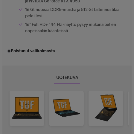
ja NVIDIA GeForce RTX 4050
16 Gt nopeaa DDR5-muistia ja 512 Gt tallennustilaa
peleillesi
16” Full HD+ 144 Hz -näyttö pysyy mukana pelien
nopeissakin käänteissä
Poistunut valikoimasta
TUOTEKUVAT