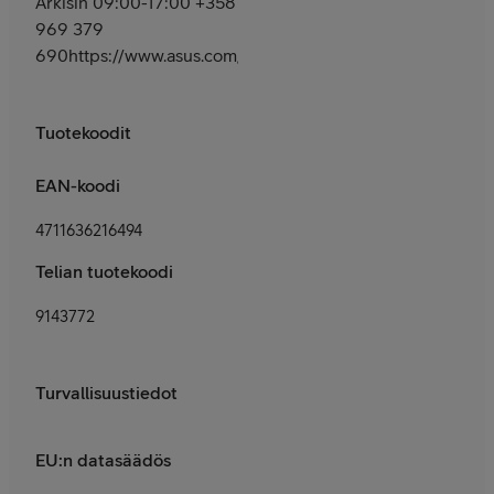
Arkisin 09:00-17:00 +358
969 379
690https://www.asus.com/fi/support/
Tuotekoodit
EAN-koodi
4711636216494
Telian tuotekoodi
9143772
Turvallisuustiedot
EU:n datasäädös