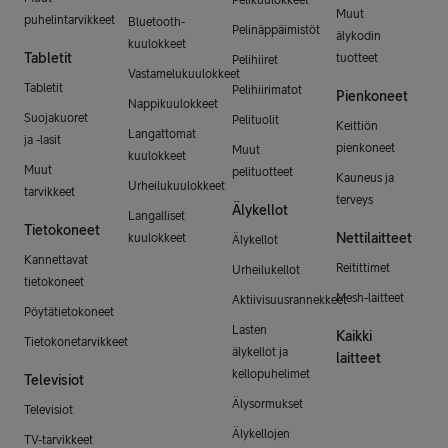
Muut
puhelintarvikkeet
Bluetooth-
Pelinäppäimistöt
älykodin
kuulokkeet
Tabletit
tuotteet
Pelihiiret
Vastamelukuulokkeet
Tabletit
Pelihiirimatot
Pienkoneet
Nappikuulokkeet
Suojakuoret
Pelituolit
Keittiön
Langattomat
ja -lasit
pienkoneet
Muut
kuulokkeet
Muut
pelituotteet
Kauneus ja
Urheilukuulokkeet
tarvikkeet
terveys
Älykellot
Langalliset
Tietokoneet
Nettilaitteet
kuulokkeet
Älykellot
Kannettavat
Reitittimet
Urheilukellot
tietokoneet
Mesh-laitteet
Aktiivisuusrannekkeet
Pöytätietokoneet
Lasten
Kaikki
Tietokonetarvikkeet
älykellot ja
laitteet
kellopuhelimet
Televisiot
Älysormukset
Televisiot
Älykellojen
TV-tarvikkeet