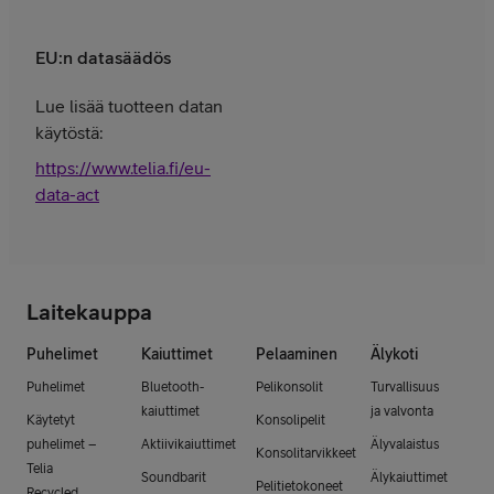
EU:n datasäädös
Lue lisää tuotteen datan
käytöstä:
https://www.telia.fi/eu-
data-act
Laitekauppa
Puhelimet
Kaiuttimet
Pelaaminen
Älykoti
Puhelimet
Bluetooth-
Pelikonsolit
Turvallisuus
kaiuttimet
ja valvonta
Käytetyt
Konsolipelit
puhelimet –
Aktiivikaiuttimet
Älyvalaistus
Konsolitarvikkeet
Telia
Soundbarit
Älykaiuttimet
Pelitietokoneet
Recycled