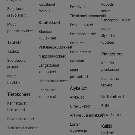
Kaiuttimet
Robotti-
Pelinäytöt
Suojakuoret
radiolla
imurit
ja suojalasit
Tietokonekomponentit
Sähköpotkulaudat
Kuulokkeet
Muut
Pelikuulokkeet
Muut
puhelintarvikkeet
Bluetooth-
Pelinäppäimistöt
älykodin
kuulokkeet
Tabletit
tuotteet
Pelihiiret
Vastamelukuulokkeet
Tabletit
Pelihiirimatot
Pienkoneet
Nappikuulokkeet
Suojakuoret
Pelituolit
Keittiön
Langattomat
ja -lasit
pienkoneet
Muut
kuulokkeet
Muut
pelituotteet
Kauneus ja
Urheilukuulokkeet
tarvikkeet
terveys
Älykellot
Langalliset
Tietokoneet
Nettilaitteet
kuulokkeet
Älykellot
Kannettavat
Reitittimet
Urheilukellot
tietokoneet
Mesh-laitteet
Aktiivisuusrannekkeet
Pöytätietokoneet
Lasten
Kaikki
Tietokonetarvikkeet
älykellot ja
laitteet