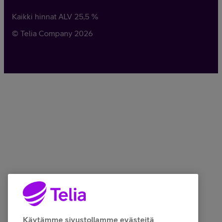
Kaikki hinnat ALV
25,5
%
© Telia Company
2026
Käytämme sivustollamme evästeitä