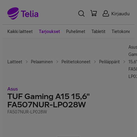
Kirjaudu
Kaikki laitteet
Tarjoukset
Puhelimet
Tabletit
Tietokoneet
Asu
Gam
Laitteet
Pelaaminen
Pelitietokoneet
Peliläppärit
15,6
FA5
LP0
Asus
TUF Gaming A15 15,6"
FA507NUR-LP028W
FA507NUR-LP028W