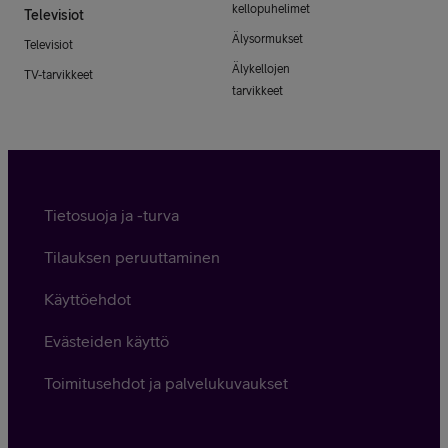
kellopuhelimet
Televisiot
Älysormukset
Televisiot
Älykellojen
TV-tarvikkeet
tarvikkeet
Tietosuoja ja -turva
Tilauksen peruuttaminen
Käyttöehdot
Evästeiden käyttö
Toimitusehdot ja palvelukuvaukset