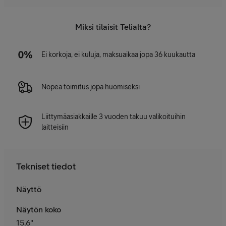
Miksi tilaisit Telialta?
Ei korkoja, ei kuluja, maksuaikaa jopa 36 kuukautta
Nopea toimitus jopa huomiseksi
Liittymäasiakkaille 3 vuoden takuu valikoituihin
laitteisiin
Tekniset tiedot
Näyttö
Näytön koko
15,6"