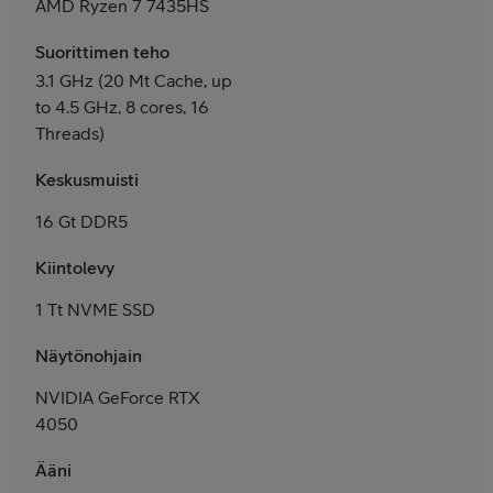
AMD Ryzen 7 7435HS
Suorittimen teho
3.1 GHz (20 Mt Cache, up
to 4.5 GHz, 8 cores, 16
Threads)
Keskusmuisti
16 Gt DDR5
Kiintolevy
1 Tt NVME SSD
Näytönohjain
NVIDIA GeForce RTX
4050
Ääni