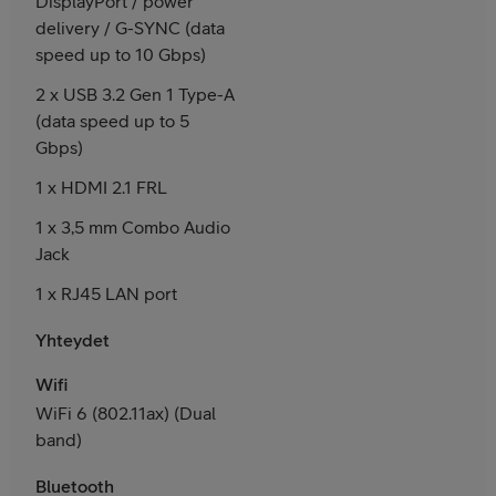
DisplayPort / power
delivery / G-SYNC (data
speed up to 10 Gbps)
2 x USB 3.2 Gen 1 Type-A
(data speed up to 5
Gbps)
1 x HDMI 2.1 FRL
1 x 3,5 mm Combo Audio
Jack
1 x RJ45 LAN port
Yhteydet
Wifi
WiFi 6 (802.11ax) (Dual
band)
Bluetooth