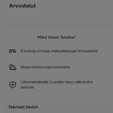
Arvostelut
Miksi tilaisit Telialta?
Ei korkoja, ei kuluja, maksuaikaa jopa 36 kuukautta
Nopea toimitus jopa huomiseksi
Liittymäasiakkaille 3 vuoden takuu valikoituihin
laitteisiin
Tekniset tiedot