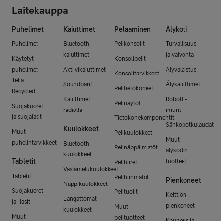
Laitekauppa
Puhelimet
Kaiuttimet
Pelaaminen
Älykoti
Puhelimet
Bluetooth-
Pelikonsolit
Turvallisuus
kaiuttimet
ja valvonta
Käytetyt
Konsolipelit
puhelimet –
Aktiivikaiuttimet
Älyvalaistus
Konsolitarvikkeet
Telia
Soundbarit
Älykaiuttimet
Pelitietokoneet
Recycled
Kaiuttimet
Robotti-
Pelinäytöt
Suojakuoret
radiolla
imurit
ja suojalasit
Tietokonekomponentit
Sähköpotkulaudat
Kuulokkeet
Muut
Pelikuulokkeet
Muut
puhelintarvikkeet
Bluetooth-
Pelinäppäimistöt
älykodin
kuulokkeet
Tabletit
tuotteet
Pelihiiret
Vastamelukuulokkeet
Tabletit
Pelihiirimatot
Pienkoneet
Nappikuulokkeet
Suojakuoret
Pelituolit
Keittiön
Langattomat
ja -lasit
pienkoneet
Muut
kuulokkeet
Muut
pelituotteet
Kauneus ja