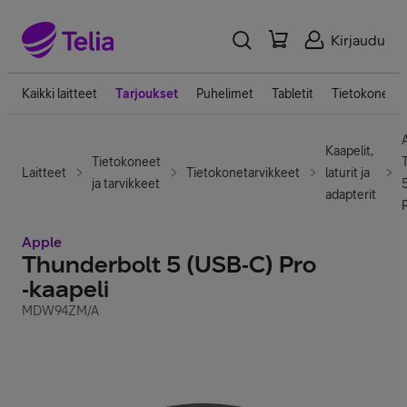
Kirjaudu
Kaikki laitteet
Tarjoukset
Puhelimet
Tabletit
Tietokoneet
Kaapelit,
Tietokoneet
Laitteet
Tietokonetarvikkeet
laturit ja
ja tarvikkeet
adapterit
P
Apple
Thunderbolt 5 (USB‑C) Pro
‑kaapeli
MDW94ZM/A