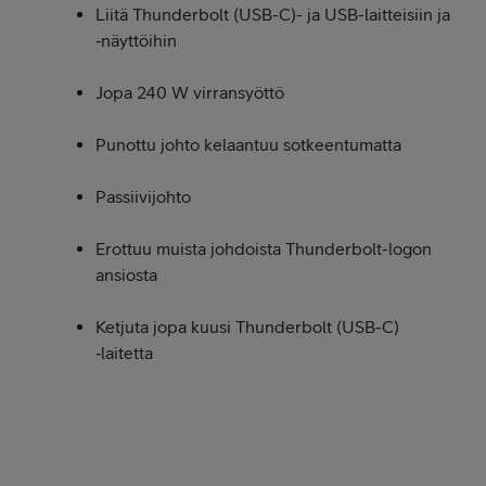
Liitä Thunderbolt (USB-C)- ja USB-laitteisiin ja
‑näyttöihin
Jopa 240 W virransyöttö
Punottu johto kelaantuu sotkeentumatta
Passiivi­­johto
Erottuu muista johdoista Thunderbolt-logon
ansiosta
Ketjuta jopa kuusi Thunderbolt (USB-C)
‑laitetta