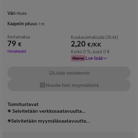
Väri
:
Musta
Kaapelin pituus
:
1 m
Kertamaksu
Kuukausimaksulla (36 kk)
79
2,20
€
€/KK
Hinta 79 €
Hintatiedot
Korko 0 %, kulut 0 €
Lue lisää
Lisää ostoskoriin
Nouda heti myymälästä
Toimitustavat
Selvitetään verkkosaatavuutta...
Selvitetään myymäläsaatavuutta...