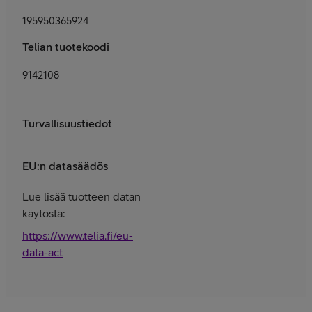
195950365924
Telian tuotekoodi
9142108
Turvallisuustiedot
EU:n datasäädös
Lue lisää tuotteen datan
käytöstä:
https://www.telia.fi/eu-
data-act