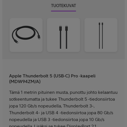
TUOTEKUVAT
Apple Thunderbolt 5 (USB‑C) Pro ‑kaapeli
(MDW94ZM/A)
Tämä 1 metrin pituinen musta, punottu johto kelaantuu
sotkeentumatta ja tukee Thunderbolt 5 ‑tiedon­siirtoa
jopa 120 Gb/s nopeudella, Thunderbolt 3-,
Thunderbolt 4- ja USB 4 ‑tiedon­siirtoa jopa 80 Gb/s
nopeudella ja USB 3 ‑tiedon­­siirtoa jopa 10 Gb/s
nopeudella. Lisäksi se tukee DisplayPort 2.1