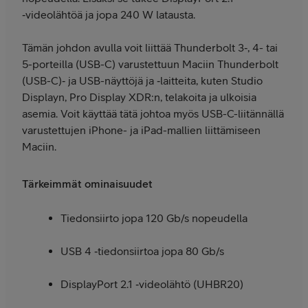
‑video­­lähtöä ja jopa 240 W latausta.
Tämän johdon avulla voit liittää Thunderbolt 3‑, 4- tai
5-porteilla (USB-C) varustettuun Maciin Thunderbolt
(USB-C)‑ ja USB-näyttöjä ja ‑laitteita, kuten Studio
Displayn, Pro Display XDR:n, telakoita ja ulkoisia
asemia. Voit käyttää tätä johtoa myös USB-C-liitännällä
varustettujen iPhone- ja iPad-mallien liittämiseen
Maciin.
Tärkeimmät ominaisuudet
Tiedonsiirto jopa 120 Gb/s nopeudella
USB 4 ‑tiedon­siirtoa jopa 80 Gb/s
DisplayPort 2.1 ‑videolähtö (UHBR20)