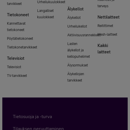
Urheilukuulokkeet
tarvikkeet
terveys
Älykellot
Langalliset
Tietokoneet
Nettilaitteet
kuulokkeet
Älykellot
Kannettavat
Reitittimet
Urheilukellot
tietokoneet
Mesh-laitteet
Aktiivisuusrannekkeet
Pöytätietokoneet
Lasten
Kaikki
Tietokonetarvikkeet
älykellot ja
laitteet
kellopuhelimet
Televisiot
Älysormukset
Televisiot
Älykellojen
TV-tarvikkeet
tarvikkeet
Tietosuoja ja -turva
Tilauksen peruuttaminen