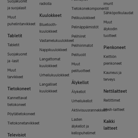
Suojakuoret
radiolla
imurit
ja suojalasit
Tietokonekomponentit
Sähköpotkulaudat
Kuulokkeet
Muut
Pelikuulokkeet
Muut
puhelintarvikkeet
Bluetooth-
Pelinäppäimistöt
älykodin
kuulokkeet
Tabletit
tuotteet
Pelihiiret
Vastamelukuulokkeet
Tabletit
Pelihiirimatot
Pienkoneet
Nappikuulokkeet
Suojakuoret
Pelituolit
Keittiön
Langattomat
ja -lasit
pienkoneet
Muut
kuulokkeet
Muut
pelituotteet
Kauneus ja
Urheilukuulokkeet
tarvikkeet
terveys
Älykellot
Langalliset
Tietokoneet
Nettilaitteet
kuulokkeet
Älykellot
Kannettavat
Reitittimet
Urheilukellot
tietokoneet
Mesh-laitteet
Aktiivisuusrannekkeet
Pöytätietokoneet
Lasten
Kaikki
Tietokonetarvikkeet
älykellot ja
laitteet
kellopuhelimet
Televisiot