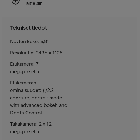
laitteisiin
Tekniset tiedot
Näytön koko: 5,8"
Resoluutio: 2436 x 1125
Etukamera: 7
megapikseliä
Etukameran
ominaisuudet: ƒ/2.2
aperture, portrait mode
with advanced bokeh and
Depth Control
Takakamera: 2 x 12
megapikseliä