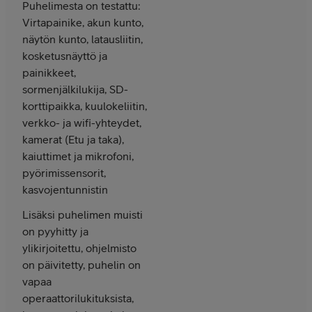
Puhelimesta on testattu:
Virtapainike, akun kunto,
näytön kunto, latausliitin,
kosketusnäyttö ja
painikkeet,
sormenjälkilukija, SD-
korttipaikka, kuulokeliitin,
verkko- ja wifi-yhteydet,
kamerat (Etu ja taka),
kaiuttimet ja mikrofoni,
pyörimissensorit,
kasvojentunnistin
Lisäksi puhelimen muisti
on pyyhitty ja
ylikirjoitettu, ohjelmisto
on päivitetty, puhelin on
vapaa
operaattorilukituksista,