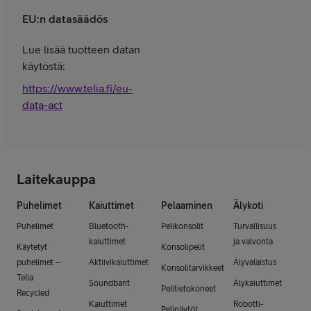
EU:n datasäädös
Lue lisää tuotteen datan
käytöstä:
https://www.telia.fi/eu-
data-act
Laitekauppa
Puhelimet
Kaiuttimet
Pelaaminen
Älykoti
Puhelimet
Bluetooth-
Pelikonsolit
Turvallisuus
kaiuttimet
ja valvonta
Käytetyt
Konsolipelit
puhelimet –
Aktiivikaiuttimet
Älyvalaistus
Konsolitarvikkeet
Telia
Soundbarit
Älykaiuttimet
Pelitietokoneet
Recycled
Kaiuttimet
Robotti-
Pelinäytöt