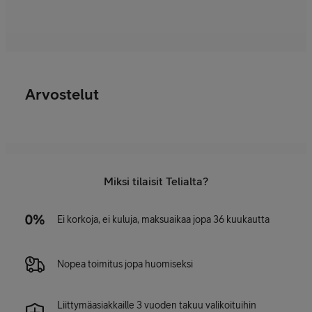
Arvostelut
Miksi tilaisit Telialta?
Ei korkoja, ei kuluja, maksuaikaa jopa 36 kuukautta
Nopea toimitus jopa huomiseksi
Liittymäasiakkaille 3 vuoden takuu valikoituihin