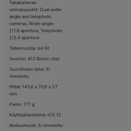
Takakameran
ominaisuudet: Dual wide-
angle and telephoto
cameras, Wide-angle:
ƒ/1.8 aperture, Telephoto:
ƒ/2.4 aperture
Tallennustila: 64 Gt
Suoritin: A12 Bionic chip
Suorittimen teho: Ei
ilmoitettu
Mitat: 143,6 x 70,9 x 7,7
mm
Paino: 177 g
Käyttöjärjestelmä: iOS 12
Keskusmuisti: Ei ilmoitettu