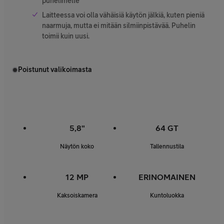
puhelimelle
Laitteessa voi olla vähäisiä käytön jälkiä, kuten pieniä
naarmuja, mutta ei mitään silmiinpistävää. Puhelin
toimii kuin uusi.
Poistunut valikoimasta
5,8"
64 GT
Näytön koko
Tallennustila
12 MP
ERINOMAINEN
Kaksoiskamera
Kuntoluokka