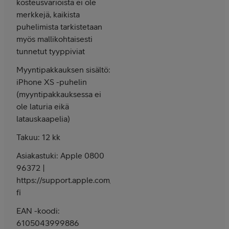
kosteusvarioista ei ole
merkkejä, kaikista
puhelimista tarkistetaan
myös mallikohtaisesti
tunnetut tyyppiviat
Myyntipakkauksen sisältö:
iPhone XS -puhelin
(myyntipakkauksessa ei
ole laturia eikä
latauskaapelia)
Takuu: 12 kk
Asiakastuki: Apple 0800
96372 |
https://support.apple.com/fi-
fi
EAN -koodi:
6105043999886