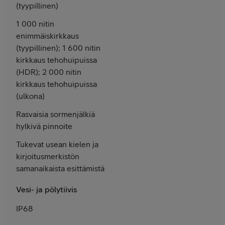
(tyypillinen)
1 000 nitin
enimmäis­­kirkkaus
(tyypillinen); 1 600 nitin
kirkkaus teho­huipuissa
(HDR); 2 000 nitin
kirkkaus teho­huipuissa
(ulkona)
Rasvaisia sormen­­jälkiä
hylkivä pinnoite
Tukevat usean kielen ja
kirjoitus­merkistön
saman­aikaista esittämistä
Vesi- ja pölytiivis
IP68