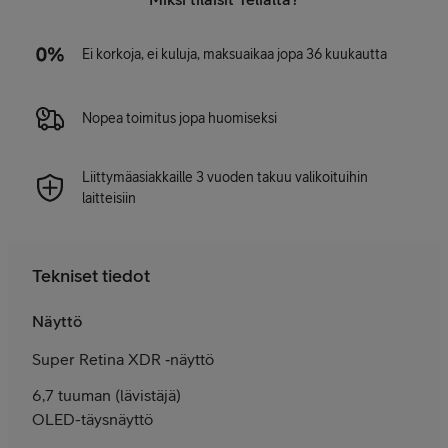
Ei korkoja, ei kuluja, maksuaikaa jopa 36 kuukautta
Nopea toimitus jopa huomiseksi
Liittymäasiakkaille 3 vuoden takuu valikoituihin
laitteisiin
Tekniset tiedot
Näyttö
Super Retina XDR ‑näyttö
6,7 tuuman (lävistäjä)
OLED-täysnäyttö