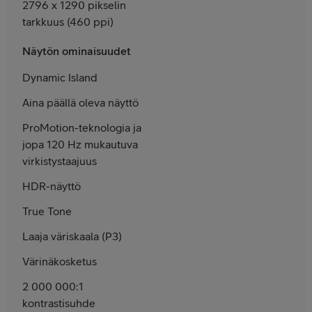
2796 x 1290 pikselin
tarkkuus (460 ppi)
Näytön ominaisuudet
Dynamic Island
Aina päällä oleva näyttö
ProMotion-tekno­logia ja
jopa 120 Hz mukautuva
virkistys­taajuus
HDR-näyttö
True Tone
Laaja väri­skaala (P3)
Värinä­kosketus
2 000 000:1
kontrasti­suhde