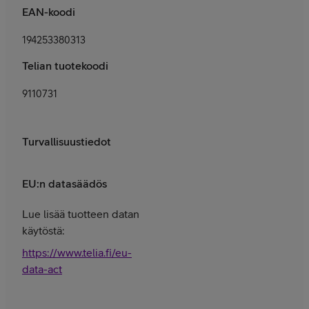
EAN-koodi
194253380313
Telian tuotekoodi
9110731
Turvallisuustiedot
EU:n datasäädös
Lue lisää tuotteen datan
käytöstä:
https://www.telia.fi/eu-
data-act