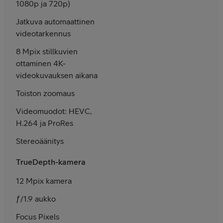
1080p ja 720p)
Jatkuva automaattinen
videotarkennus
8 Mpix stillkuvien
ottaminen 4K-
videokuvauksen aikana
Toiston zoomaus
Videomuodot: HEVC,
H.264 ja ProRes
Stereoäänitys
TrueDepth-kamera
12 Mpix kamera
ƒ/1.9 aukko
Focus Pixels