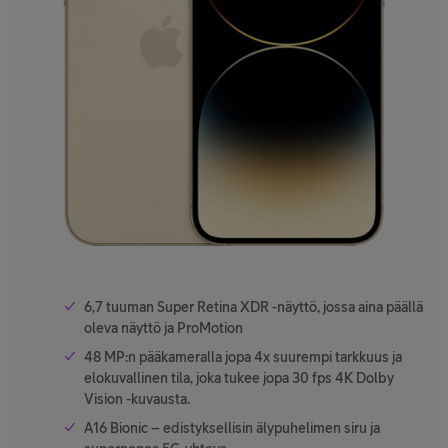
6,7 tuuman Super Retina XDR -näyttö, jossa aina päällä
oleva näyttö ja ProMotion
48 MP:n pääkameralla jopa 4x suurempi tarkkuus ja
elokuvallinen tila, joka tukee jopa 30 fps 4K Dolby
Vision -kuvausta.
A16 Bionic – edistyksellisin älypuhelimen siru ja