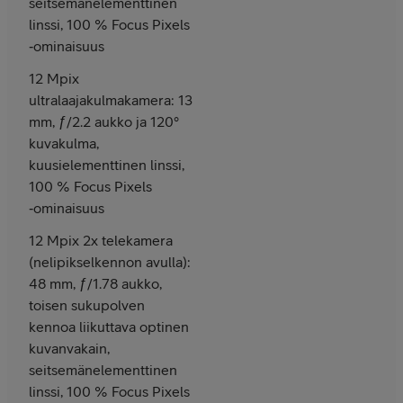
seitsemänelementtinen
linssi, 100 % Focus Pixels
‑ominaisuus
12 Mpix
ultra­laajakulmakamera: 13
mm, ƒ/2.2 aukko ja 120°
kuvakulma,
kuusielementtinen linssi,
100 % Focus Pixels
‑ominaisuus
12 Mpix 2x telekamera
(nelipikselkennon avulla):
48 mm, ƒ/1.78 aukko,
toisen sukupolven
kennoa liikuttava optinen
kuvanvakain,
seitsemänelementtinen
linssi, 100 % Focus Pixels