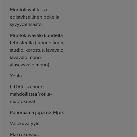
Muotokuvatilassa
edistyksellinen boke ja
syvyydensäätö
Muotokuvavalo kuudella
tehosteella (luonnollinen,
studio, korostus, lavavalo,
lavavalo mono,
yläsävyvalo mono)
Yötila
LiDAR-skanneri
mahdollistaa Yötila-
muotokuvat
Panoraama jopa 63 Mpix
Valokuvatyylit
Makrokuvaus