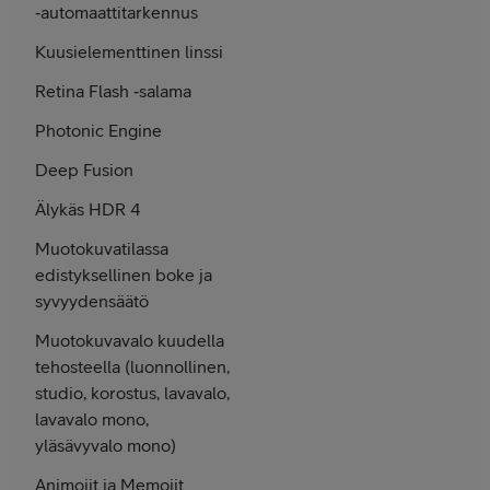
‑automaattitarkennus
Kuusielementtinen linssi
Retina Flash ‑salama
Photonic Engine
Deep Fusion
Älykäs HDR 4
Muotokuvatilassa
edistyksellinen boke ja
syvyydensäätö
Muotokuvavalo kuudella
tehosteella (luonnollinen,
studio, korostus, lavavalo,
lavavalo mono,
yläsävyvalo mono)
Animojit ja Memojit