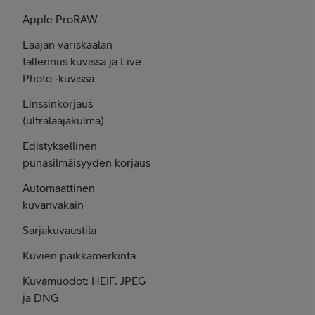
Apple ProRAW
­Laajan väriskaalan
tallennus kuvissa ja Live
Photo ‑kuvissa
Linssinkorjaus
(ultra­laaja­kulma)
Edistyksellinen
punasilmäisyyden korjaus
Automaattinen
kuvanvakain
Sarjakuvaustila
Kuvien paikkamerkintä
Kuvamuodot: HEIF, JPEG
ja DNG