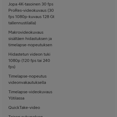
Jopa 4K-tasoinen 30 fps
ProRes-videokuvaus (30
fps 1080p-kuvaus 128 Gt
tallennus­tilalla)
Makrovideokuvaus
sisältäen hidastuksen ja
timelapse-nopeutuksen
Hidastetun videon tuki
1080p (120 fps tai 240
fps)
Timelapse-nopeutus
videonvakautuksella
Timelapse-video­kuvaus
Yötilassa
QuickTake-video
Toisen suku­polven