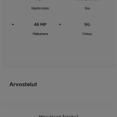
Näytön koko
Siru
48 MP
5G
Pääkamera
Yhteys
Arvostelut
Miksi tilaisit Telialta?