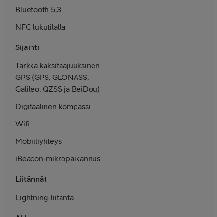
Bluetooth 5.3
NFC lukutilalla
Sijainti
Tarkka kaksi­taajuuksinen
GPS (GPS, GLONASS,
Galileo, QZSS ja BeiDou)
Digitaalinen kompassi
Wifi
Mobiili­yhteys
iBeacon-mikro­paikannus
Liitännät
Lightning-liitäntä