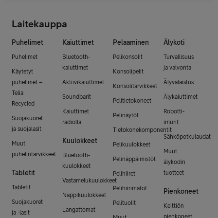
Laitekauppa
Puhelimet
Kaiuttimet
Pelaaminen
Älykoti
Puhelimet
Bluetooth-
Pelikonsolit
Turvallisuus
kaiuttimet
ja valvonta
Käytetyt
Konsolipelit
puhelimet –
Aktiivikaiuttimet
Älyvalaistus
Konsolitarvikkeet
Telia
Soundbarit
Älykaiuttimet
Pelitietokoneet
Recycled
Kaiuttimet
Robotti-
Pelinäytöt
Suojakuoret
radiolla
imurit
ja suojalasit
Tietokonekomponentit
Sähköpotkulaudat
Kuulokkeet
Muut
Pelikuulokkeet
Muut
puhelintarvikkeet
Bluetooth-
Pelinäppäimistöt
älykodin
kuulokkeet
Tabletit
tuotteet
Pelihiiret
Vastamelukuulokkeet
Tabletit
Pelihiirimatot
Pienkoneet
Nappikuulokkeet
Suojakuoret
Pelituolit
Keittiön
Langattomat
ja -lasit
pienkoneet
Muut