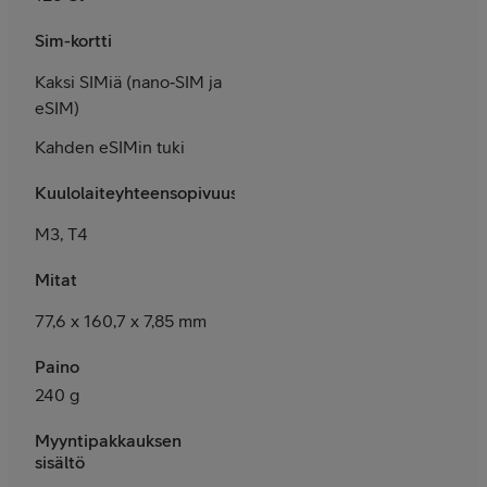
Sim-kortti
Kaksi SIMiä (nano‑SIM ja
eSIM)
Kahden eSIMin tuki
Kuulolaiteyhteensopivuus
M3, T4
Mitat
77,6 x 160,7 x 7,85 mm
Paino
240 g
Myyntipakkauksen
sisältö