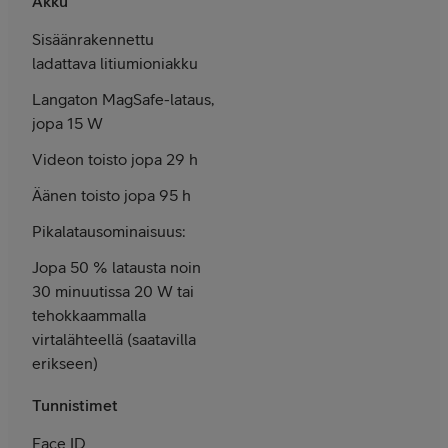
Akku
Sisäänrakennettu
ladattava litiumioniakku
Langaton MagSafe-lataus,
jopa 15 W
Videon toisto jopa 29 h
Äänen toisto jopa 95 h
Pika­latausominaisuus:
Jopa 50 % latausta noin
30 minuutissa 20 W tai
tehokkaammalla
virtalähteellä (saatavilla
erikseen)
Tunnistimet
Face ID