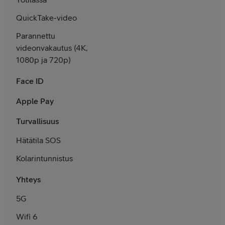
QuickTake-video
Parannettu
videonvakautus (4K,
1080p ja 720p)
Face ID
Apple Pay
Turvallisuus
Hätätila SOS
Kolarintunnistus
Yhteys
5G
Wifi 6