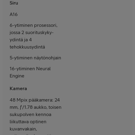
Siru
A16
6-ytiminen prosessori,
jossa 2 suoritus­kyky-
ydintä ja 4
tehokkuus­ydintä
5-ytiminen näytön­ohjain
16-ytiminen Neural
Engine
Kamera
48 Mpix pääkamera: 24
mm, ƒ/1.78 aukko, toisen
sukupolven kennoa
liikuttava optinen
kuvanvakain,