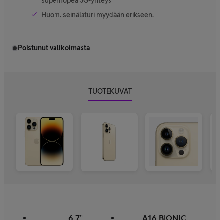
supernopea 5G-yhteys
Huom. seinälaturi myydään erikseen.
Poistunut valikoimasta
TUOTEKUVAT
6,7”
A16 BIONIC