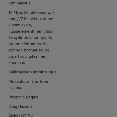
‑ominaisuus
12 Mpix 3x telekamera: 7
mm, ƒ/2.8 aukko, optinen
kuvanvakain,
kuusielementtinen linssi
3x optinen lähennys, 2x
optinen loitonnus; 6x
optinen zoomausalue;
jopa 15x digitaalinen
zoomaus
Safiirilasinen linssinsuojus
Mukautuva True Tone
‑salama
Photonic Engine
Deep Fusion
Älykäs HDR 4