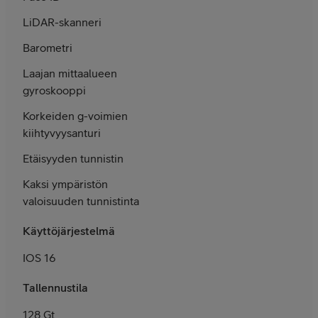
LiDAR-skanneri
Barometri
Laajan mittaalueen
gyroskooppi
Korkeiden g-voimien
kiihtyvyysanturi
Etäisyyden tunnistin
Kaksi ympäristön
valoisuuden tunnistinta
Käyttöjärjestelmä
IOS 16
Tallennustila
128 Gt