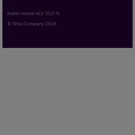
Kaikki hinnat ALV
25,5
%
© Telia Company
2026