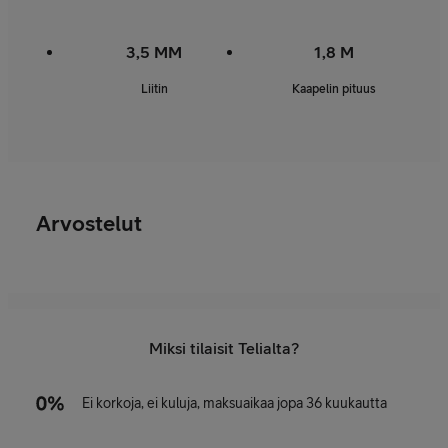
3,5 MM
1,8 M
Liitin
Kaapelin pituus
Arvostelut
Miksi tilaisit Telialta?
Ei korkoja, ei kuluja, maksuaikaa jopa 36 kuukautta