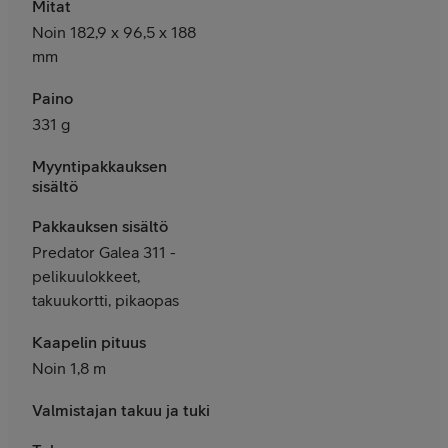
Mitat
Noin 182,9 x 96,5 x 188
mm
Paino
331 g
Myyntipakkauksen
sisältö
Pakkauksen sisältö
Predator Galea 311 -
pelikuulokkeet,
takuukortti, pikaopas
Kaapelin pituus
Noin 1,8 m
Valmistajan takuu ja tuki