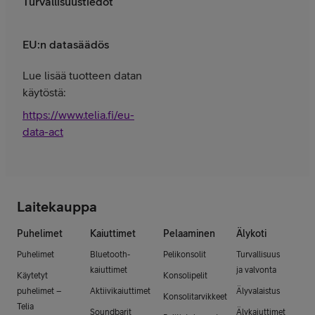
Turvallisuustiedot
EU:n datasäädös
Lue lisää tuotteen datan
käytöstä:
https://www.telia.fi/eu-
data-act
Laitekauppa
Puhelimet
Kaiuttimet
Pelaaminen
Älykoti
Puhelimet
Bluetooth-
Pelikonsolit
Turvallisuus
kaiuttimet
ja valvonta
Käytetyt
Konsolipelit
puhelimet –
Aktiivikaiuttimet
Älyvalaistus
Konsolitarvikkeet
Telia
Soundbarit
Älykaiuttimet