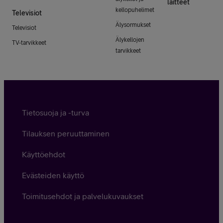
laitteet
kellopuhelimet
Televisiot
Älysormukset
Televisiot
Älykellojen
TV-tarvikkeet
tarvikkeet
Tietosuoja ja -turva
Tilauksen peruuttaminen
Käyttöehdot
Evästeiden käyttö
Toimitusehdot ja palvelukuvaukset