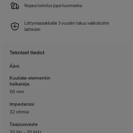
Nopea toimitus jopa huomiseksi
Liittymäasiakkaille 3 vuoden takuu valikoituihin
laitteisiin
Tekniset tiedot
Ääni
Kuuloke-elementin
halkaisija
50 mm
Impedanssi
32 ohmia
Taajuusvaste
20 Hz - 20 kHz