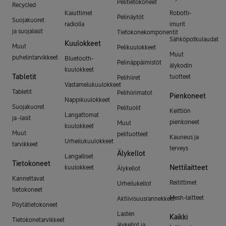
Pelitietokoneet
Recycled
Kaiuttimet
Robotti-
Pelinäytöt
Suojakuoret
radiolla
imurit
ja suojalasit
Tietokonekomponentit
Sähköpotkulaudat
Kuulokkeet
Muut
Pelikuulokkeet
Muut
puhelintarvikkeet
Bluetooth-
Pelinäppäimistöt
älykodin
kuulokkeet
Tabletit
tuotteet
Pelihiiret
Vastamelukuulokkeet
Tabletit
Pelihiirimatot
Pienkoneet
Nappikuulokkeet
Suojakuoret
Pelituolit
Keittiön
Langattomat
ja -lasit
pienkoneet
Muut
kuulokkeet
Muut
pelituotteet
Kauneus ja
Urheilukuulokkeet
tarvikkeet
terveys
Älykellot
Langalliset
Tietokoneet
Nettilaitteet
kuulokkeet
Älykellot
Kannettavat
Reitittimet
Urheilukellot
tietokoneet
Mesh-laitteet
Aktiivisuusrannekkeet
Pöytätietokoneet
Lasten
Kaikki
Tietokonetarvikkeet
älykellot ja