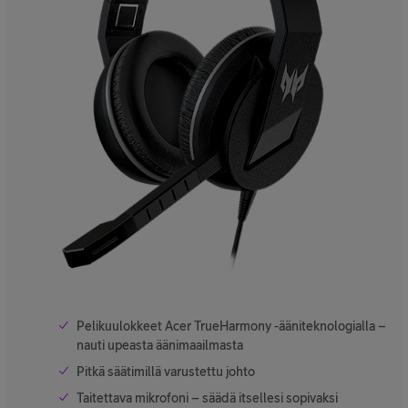
Pelikuulokkeet Acer TrueHarmony -ääniteknologialla –
nauti upeasta äänimaailmasta
Pitkä säätimillä varustettu johto
Taitettava mikrofoni – säädä itsellesi sopivaksi