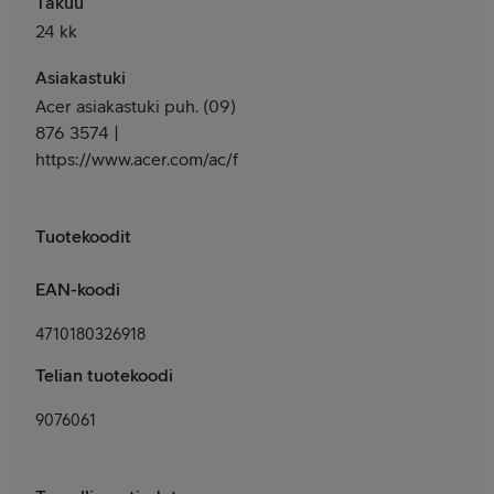
Takuu
24 kk
Asiakastuki
Acer asiakastuki puh. (09)
876 3574 |
https://www.acer.com/ac/fi/FI/content/support
Tuotekoodit
EAN-koodi
4710180326918
Telian tuotekoodi
9076061