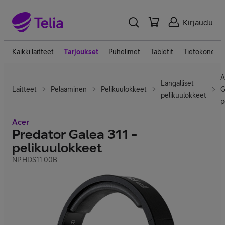
Kirjaudu
Kaikki laitteet
Tarjoukset
Puhelimet
Tabletit
Tietokoneet
A
Langalliset
Laitteet
Pelaaminen
Pelikuulokkeet
G
pelikuulokkeet
p
Acer
Predator Galea 311 -
pelikuulokkeet
NP.HDS11.00B