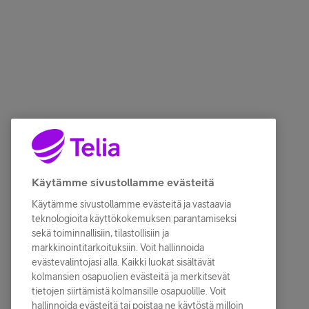
Käytämme sivustollamme evästeitä
Käytämme sivustollamme evästeitä ja vastaavia
teknologioita käyttökokemuksen parantamiseksi
sekä toiminnallisiin, tilastollisiin ja
markkinointitarkoituksiin. Voit hallinnoida
evästevalintojasi alla. Kaikki luokat sisältävät
kolmansien osapuolien evästeitä ja merkitsevät
tietojen siirtämistä kolmansille osapuolille. Voit
hallinnoida evästeitä tai poistaa ne käytöstä milloin