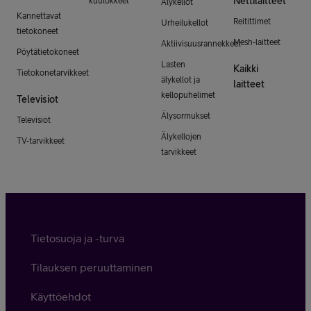
Nettilaitteet
kuulokkeet
Älykellot
Kannettavat
Reitittimet
Urheilukellot
tietokoneet
Mesh-laitteet
Aktiivisuusrannekkeet
Pöytätietokoneet
Lasten
Kaikki
Tietokonetarvikkeet
älykellot ja
laitteet
kellopuhelimet
Televisiot
Älysormukset
Televisiot
Älykellojen
TV-tarvikkeet
tarvikkeet
Tietosuoja ja -turva
Tilauksen peruuttaminen
Käyttöehdot