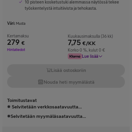
10 pisteen kosketustuki alemmassa näytössä tekee
työskentelystä intuitiivista ja tehokasta.
Väri
:
Musta
Kertamaksu
Kuukausimaksulla (36 kk)
279
7,75
€
€/KK
Hinta 279 €
Hintatiedot
Korko 0 %, kulut 0 €
Lue lisää
Lisää ostoskoriin
Nouda heti myymälästä
Toimitustavat
Selvitetään verkkosaatavuutta...
Selvitetään myymäläsaatavuutta...