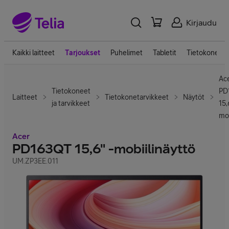
Kirjaudu
Kaikki laitteet
Tarjoukset
Puhelimet
Tabletit
Tietokoneet
Ac
Tietokoneet
PD
Laitteet
Tietokonetarvikkeet
Näytöt
ja tarvikkeet
15,
mob
Acer
PD163QT 15,6" -mobiilinäyttö
UM.ZP3EE.011