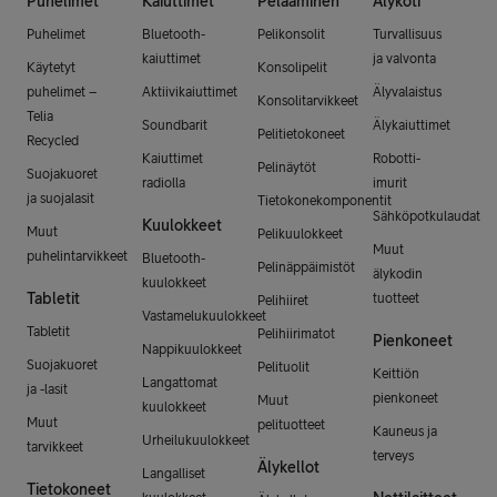
Puhelimet
Kaiuttimet
Pelaaminen
Älykoti
Puhelimet
Bluetooth-
Pelikonsolit
Turvallisuus
kaiuttimet
ja valvonta
Käytetyt
Konsolipelit
puhelimet –
Aktiivikaiuttimet
Älyvalaistus
Konsolitarvikkeet
Telia
Soundbarit
Älykaiuttimet
Pelitietokoneet
Recycled
Kaiuttimet
Robotti-
Pelinäytöt
Suojakuoret
radiolla
imurit
ja suojalasit
Tietokonekomponentit
Sähköpotkulaudat
Kuulokkeet
Muut
Pelikuulokkeet
Muut
puhelintarvikkeet
Bluetooth-
Pelinäppäimistöt
älykodin
kuulokkeet
Tabletit
tuotteet
Pelihiiret
Vastamelukuulokkeet
Tabletit
Pelihiirimatot
Pienkoneet
Nappikuulokkeet
Suojakuoret
Pelituolit
Keittiön
Langattomat
ja -lasit
pienkoneet
Muut
kuulokkeet
Muut
pelituotteet
Kauneus ja
Urheilukuulokkeet
tarvikkeet
terveys
Älykellot
Langalliset
Tietokoneet