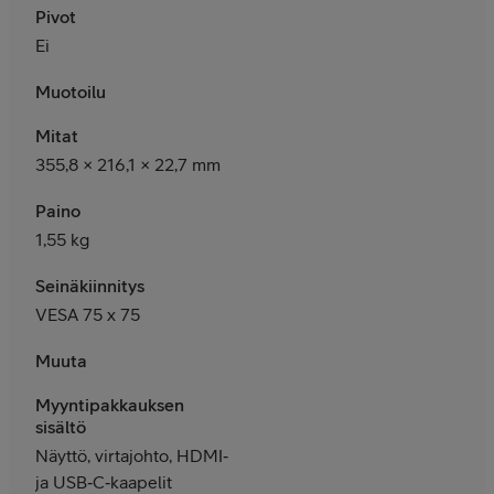
Pivot
Ei
Muotoilu
Mitat
355,8 × 216,1 × 22,7 mm
Paino
1,55 kg
Seinäkiinnitys
VESA 75 x 75
Muuta
Myyntipakkauksen
sisältö
Näyttö, virtajohto, HDMI‑
ja USB‑C‑kaapelit