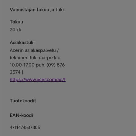
Valmistajan takuu ja tuki
Takuu
24 kk
Asiakastuki
Acerin asiakaspalvelu /
tekninen tuki ma-pe klo
10.00-17.00 puh. (09) 876
3574 |
https://www.acer.com/ac/fi/FI/content/support
Tuotekoodit
EAN-koodi
4711474537805