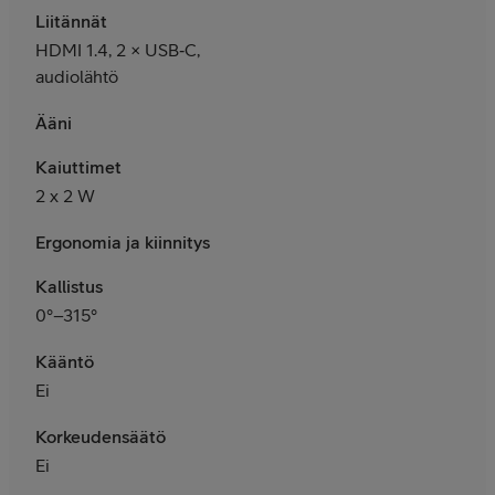
Liitännät
HDMI 1.4, 2 × USB‑C,
audiolähtö
Ääni
Kaiuttimet
2 x 2 W
Ergonomia ja kiinnitys
Kallistus
0°–315°
Kääntö
Ei
Korkeudensäätö
Ei