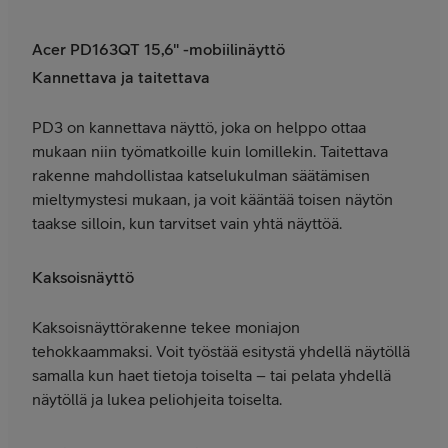
Acer PD163QT 15,6" -mobiilinäyttö
Kannettava ja taitettava
PD3 on kannettava näyttö, joka on helppo ottaa
mukaan niin työmatkoille kuin lomillekin. Taitettava
rakenne mahdollistaa katselukulman säätämisen
mieltymystesi mukaan, ja voit kääntää toisen näytön
taakse silloin, kun tarvitset vain yhtä näyttöä.
Kaksoisnäyttö
Kaksoisnäyttörakenne tekee moniajon
tehokkaammaksi. Voit työstää esitystä yhdellä näytöllä
samalla kun haet tietoja toiselta – tai pelata yhdellä
näytöllä ja lukea peliohjeita toiselta.