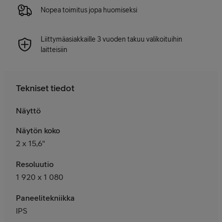
Nopea toimitus jopa huomiseksi
Liittymäasiakkaille 3 vuoden takuu valikoituihin
laitteisiin
Tekniset tiedot
Näyttö
Näytön koko
2 x 15,6"
Resoluutio
1 920 x 1 080
Paneelitekniikka
IPS