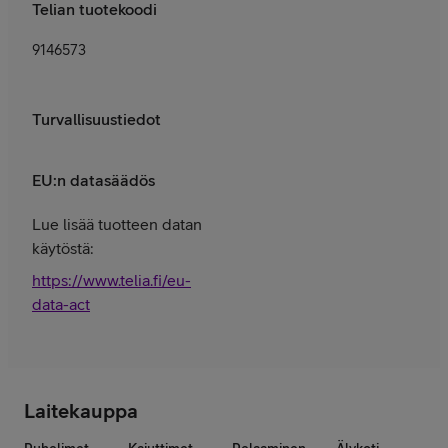
Telian tuotekoodi
9146573
Turvallisuustiedot
EU:n datasäädös
Lue lisää tuotteen datan
käytöstä:
https://www.telia.fi/eu-
data-act
Laitekauppa