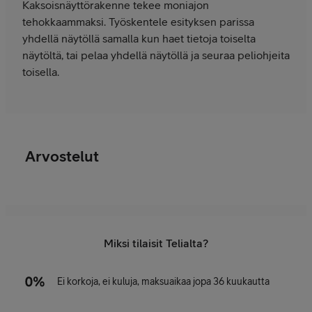
Kaksoisnäyttörakenne tekee moniajon
tehokkaammaksi. Työskentele esityksen parissa
yhdellä näytöllä samalla kun haet tietoja toiselta
näytöltä, tai pelaa yhdellä näytöllä ja seuraa peliohjeita
toisella.
Arvostelut
Miksi tilaisit Telialta?
Ei korkoja, ei kuluja, maksuaikaa jopa 36 kuukautta