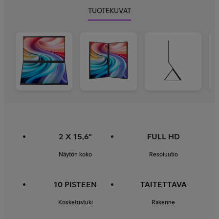
TUOTEKUVAT
2 X 15,6"
FULL HD
Näytön koko
Resoluutio
10 PISTEEN
TAITETTAVA
Kosketustuki
Rakenne