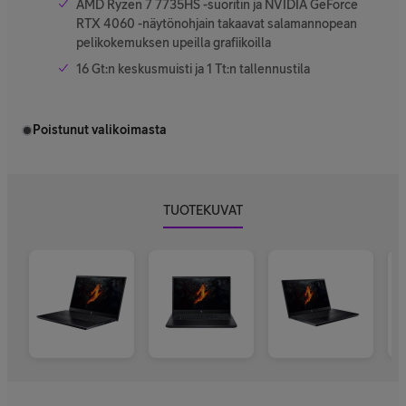
AMD Ryzen 7 7735HS -suoritin ja NVIDIA GeForce
RTX 4060 -näytönohjain takaavat salamannopean
pelikokemuksen upeilla grafiikoilla
16 Gt:n keskusmuisti ja 1 Tt:n tallennustila
Poistunut valikoimasta
TUOTEKUVAT