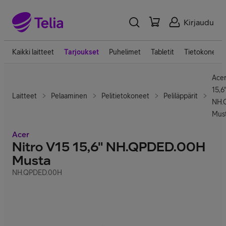
Kirjaudu
Kaikki laitteet
Tarjoukset
Puhelimet
Tabletit
Tietokoneet
Acer
15,6
Laitteet
Pelaaminen
Pelitietokoneet
Peliläppärit
NH.
Mus
Acer
Nitro V15 15,6" NH.QPDED.00H
Musta
NH.QPDED.00H