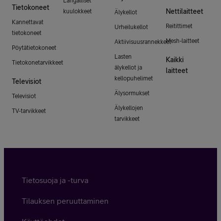
Langalliset
Tietokoneet
Nettilaitteet
kuulokkeet
Älykellot
Kannettavat
Reitittimet
Urheilukellot
tietokoneet
Mesh-laitteet
Aktiivisuusrannekkeet
Pöytätietokoneet
Lasten
Kaikki
Tietokonetarvikkeet
älykellot ja
laitteet
kellopuhelimet
Televisiot
Älysormukset
Televisiot
Älykellojen
TV-tarvikkeet
tarvikkeet
Tietosuoja ja -turva
Tilauksen peruuttaminen