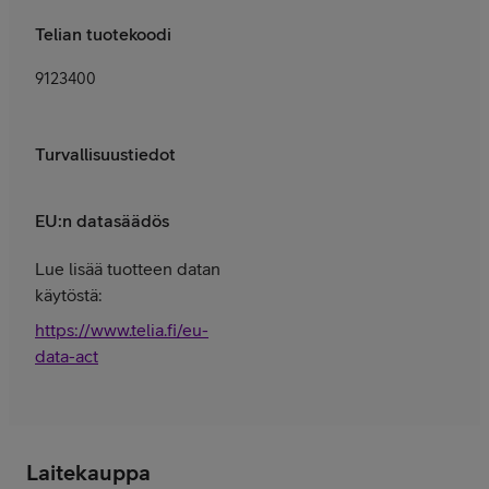
Telian tuotekoodi
9123400
Turvallisuustiedot
EU:n datasäädös
Lue lisää tuotteen datan
käytöstä:
https://www.telia.fi/eu-
data-act
Laitekauppa