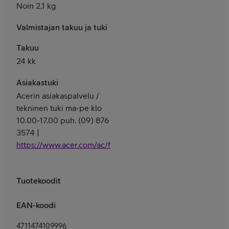
Noin 2,1 kg
Valmistajan takuu ja tuki
Takuu
24 kk
Asiakastuki
Acerin asiakaspalvelu /
tekninen tuki ma-pe klo
10.00-17.00 puh. (09) 876
3574 |
https://www.acer.com/ac/fi/FI/content/support
Tuotekoodit
EAN-koodi
4711474109996