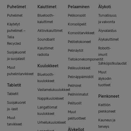
Puhelimet
Kaiuttimet
Pelaaminen
Älykoti
Puhelimet
Bluetooth-
Pelikonsolit
Turvallisuus
kaiuttimet
ja valvonta
Käytetyt
Konsolipelit
puhelimet –
Aktiivikaiuttimet
Älyvalaistus
Konsolitarvikkeet
Telia
Soundbarit
Älykaiuttimet
Pelitietokoneet
Recycled
Kaiuttimet
Robotti-
Pelinäytöt
Suojakuoret
radiolla
imurit
ja suojalasit
Tietokonekomponentit
Sähköpotkulaudat
Kuulokkeet
Muut
Pelikuulokkeet
Muut
puhelintarvikkeet
Bluetooth-
Pelinäppäimistöt
älykodin
kuulokkeet
Tabletit
tuotteet
Pelihiiret
Vastamelukuulokkeet
Tabletit
Pelihiirimatot
Pienkoneet
Nappikuulokkeet
Suojakuoret
Pelituolit
Keittiön
Langattomat
ja -lasit
pienkoneet
Muut
kuulokkeet
Muut
pelituotteet
Kauneus ja
Urheilukuulokkeet
tarvikkeet
terveys
Älykellot