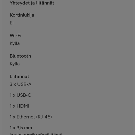
Yhteydet ja liitännät
Kortinlukija
Ei
Wi-Fi
Kyllä
Bluetooth
Kyllä
Liitännät
3 x USB-A
1 x USB-C
1 x HDMI
1 x Ethernet (RJ-45)
1 x 3,5 mm
kuuloke/mikrofoniliitäntä