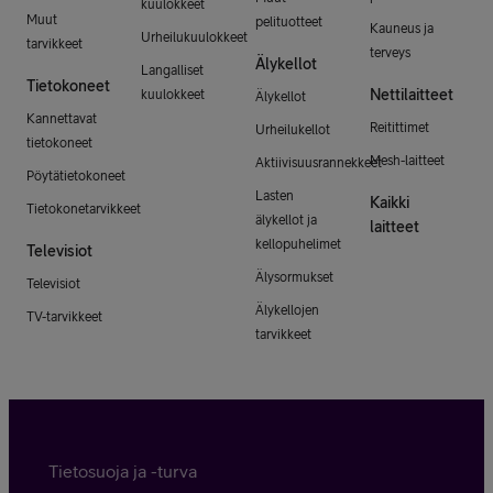
kuulokkeet
Muut
pelituotteet
Kauneus ja
Urheilukuulokkeet
tarvikkeet
terveys
Älykellot
Langalliset
Tietokoneet
Nettilaitteet
kuulokkeet
Älykellot
Kannettavat
Reitittimet
Urheilukellot
tietokoneet
Mesh-laitteet
Aktiivisuusrannekkeet
Pöytätietokoneet
Lasten
Kaikki
Tietokonetarvikkeet
älykellot ja
laitteet
kellopuhelimet
Televisiot
Älysormukset
Televisiot
Älykellojen
TV-tarvikkeet
tarvikkeet
Tietosuoja ja -turva