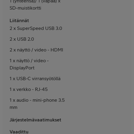
1 (yhteensä)/ 1 (vapaa) x
SD-muistikortti
Liitännät
2 x SuperSpeed USB 3.0
2 x USB 2.0
2 x näyttö / video - HDMI
1 x näyttö / video -
DisplayPort
1 x USB-C virransyötöllä
1 x verkko - RJ-45
1 x audio - mini-phone 3.5
mm
Järjestelmävaatimukset
Vaadittu