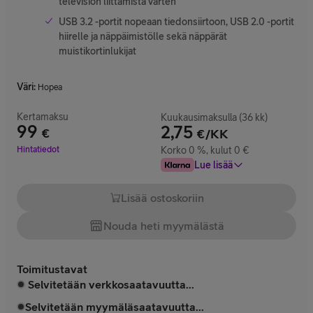
television liittämistä varten
USB 3.2 -portit nopeaan tiedonsiirtoon, USB 2.0 -portit
hiirelle ja näppäimistölle sekä näppärät
muistikortinlukijat
Väri
:
Hopea
Kertamaksu
Kuukausimaksulla (36 kk)
99
2,75
€
€/KK
Hinta 99 €
Hintatiedot
Korko 0 %, kulut 0 €
Lue lisää
Lisää ostoskoriin
Nouda heti myymälästä
Toimitustavat
Selvitetään verkkosaatavuutta...
Selvitetään myymäläsaatavuutta...