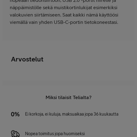
nopeaan tiedonsiirtoon, USB 2.0 -portit hiirelle ja
näppäimistölle sekä muistikortinlukijat esimerkiksi
valokuvien siirtämiseen. Saat kaikki nämä käyttöösi
viemällä vain yhden USB-C-portin tietokoneestasi.
Arvostelut
Miksi tilaisit Telialta?
Ei korkoja, ei kuluja, maksuaikaa jopa 36 kuukautta
Nopea toimitus jopa huomiseksi