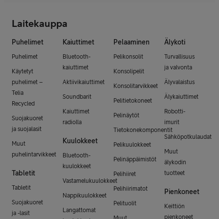
Laitekauppa
Puhelimet
Kaiuttimet
Pelaaminen
Älykoti
Puhelimet
Bluetooth-
Pelikonsolit
Turvallisuus
kaiuttimet
ja valvonta
Käytetyt
Konsolipelit
puhelimet –
Aktiivikaiuttimet
Älyvalaistus
Konsolitarvikkeet
Telia
Soundbarit
Älykaiuttimet
Pelitietokoneet
Recycled
Kaiuttimet
Robotti-
Pelinäytöt
Suojakuoret
radiolla
imurit
ja suojalasit
Tietokonekomponentit
Sähköpotkulaudat
Kuulokkeet
Muut
Pelikuulokkeet
Muut
puhelintarvikkeet
Bluetooth-
Pelinäppäimistöt
älykodin
kuulokkeet
Tabletit
tuotteet
Pelihiiret
Vastamelukuulokkeet
Tabletit
Pelihiirimatot
Pienkoneet
Nappikuulokkeet
Suojakuoret
Pelituolit
Keittiön
Langattomat
ja -lasit
pienkoneet
Muut