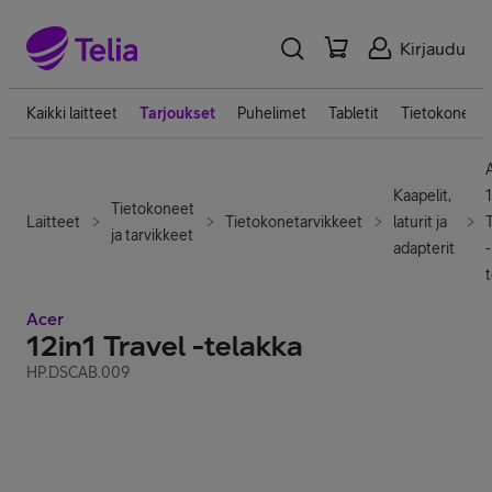
Kirjaudu
Kaikki laitteet
Tarjoukset
Puhelimet
Tabletit
Tietokoneet
Kaapelit,
Tietokoneet
Laitteet
Tietokonetarvikkeet
laturit ja
ja tarvikkeet
adapterit
-
Acer
12in1 Travel -telakka
HP.DSCAB.009