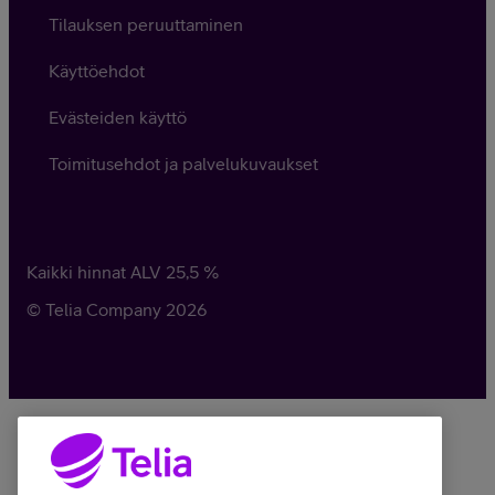
Tilauksen peruuttaminen
Käyttöehdot
Evästeiden käyttö
Toimitusehdot ja palvelukuvaukset
Kaikki hinnat ALV
25,5
%
© Telia Company
2026