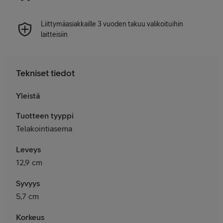
Liittymäasiakkaille 3 vuoden takuu valikoituihin
laitteisiin
Tekniset tiedot
Yleistä
Tuotteen tyyppi
Telakointiasema
Leveys
12,9 cm
Syvyys
5,7 cm
Korkeus