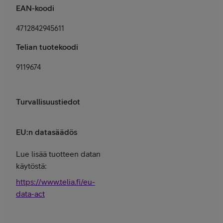
EAN-koodi
4712842945611
Telian tuotekoodi
9119674
Turvallisuustiedot
EU:n datasäädös
Lue lisää tuotteen datan
käytöstä:
https://www.telia.fi/eu-
data-act