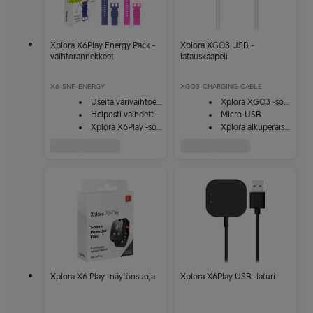
Xplora X6Play Energy Pack -
Xplora XGO3 USB -
vaihtorannekkeet
latauskaapeli
X6-SNF-ENERGY
XGO3-CHARGING-CABLE
Useita värivaihtoehtoja
Xplora XGO3 -sopiva
Helposti vaihdettavat
Micro-USB
Xplora X6Play -sopiva
Xplora alkuperäistarvike
Xplora X6 Play -näytönsuoja
Xplora X6Play USB -laturi