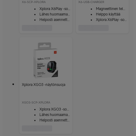
X6-SCP-XPLORA
X6-USB-CHARGER
Xplora X6Play -sopiva
Magneettinen telakka
Lähes huomaamaton
Helppo käyttää
Helposti asennettava
Xplora X6Play -sopiva
Xplora XGO3 -näytönsuoja
XGO3-SCP-XPLORA
Xplora XGO3 -sopiva
Lähes huomaamaton
Helposti asennettava