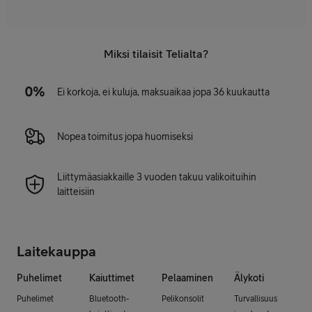
Miksi tilaisit Telialta?
Ei korkoja, ei kuluja, maksuaikaa jopa 36 kuukautta
Nopea toimitus jopa huomiseksi
Liittymäasiakkaille 3 vuoden takuu valikoituihin
laitteisiin
Laitekauppa
Puhelimet
Kaiuttimet
Pelaaminen
Älykoti
Puhelimet
Bluetooth-
Pelikonsolit
Turvallisuus