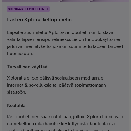
XPLORA-KELLOPUHELIMET
Lasten Xplora-kellopuhelin
Lapsille suunniteltu Xplora-kellopuhelin on loistava
valinta lapsen ensipuhelimeksi. Se on helppokäyttöinen
ja turvallinen älykello, joka on suunniteltu lapsen tarpeet
huomioiden.
Turvallinen käyttää
Xploralla ei ole pääsyä sosiaaliseen mediaan, ei
internetiä, sovelluksia tai pääsyä sopimattomaan
sisältöön.
Koulutila
Kellopuhelimen saa koulutilaan, jolloin Xplora toimii vain
rannekellona eikä häiritse keskittymistä. Koulutilan voi
asettaa huoltajien sovelluksesta tietyille päiville ja