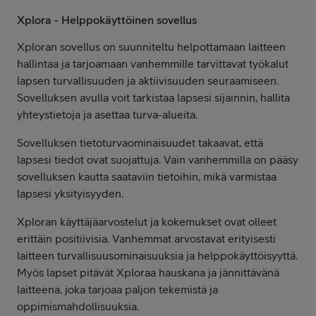
Xplora - Helppokäyttöinen sovellus
Xploran sovellus on suunniteltu helpottamaan laitteen
hallintaa ja tarjoamaan vanhemmille tarvittavat työkalut
lapsen turvallisuuden ja aktiivisuuden seuraamiseen.
Sovelluksen avulla voit tarkistaa lapsesi sijainnin, hallita
yhteystietoja ja asettaa turva-alueita.
Sovelluksen tietoturvaominaisuudet takaavat, että
lapsesi tiedot ovat suojattuja. Vain vanhemmilla on pääsy
sovelluksen kautta saataviin tietoihin, mikä varmistaa
lapsesi yksityisyyden.
Xploran käyttäjäarvostelut ja kokemukset ovat olleet
erittäin positiivisia. Vanhemmat arvostavat erityisesti
laitteen turvallisuusominaisuuksia ja helppokäyttöisyyttä.
Myös lapset pitävät Xploraa hauskana ja jännittävänä
laitteena, joka tarjoaa paljon tekemistä ja
oppimismahdollisuuksia.