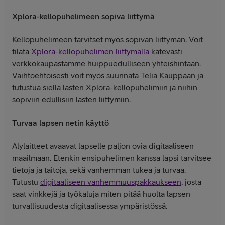
Xplora-kellopuhelimeen sopiva liittymä
Kellopuhelimeen tarvitset myös sopivan liittymän. Voit
tilata
Xplora-kellopuhelimen liittymällä
kätevästi
verkkokaupastamme huippuedulliseen yhteishintaan.
Vaihtoehtoisesti voit myös suunnata Telia Kauppaan ja
tutustua siellä lasten Xplora-kellopuhelimiin ja niihin
sopiviin edullisiin lasten liittymiin.
Turvaa lapsen netin käyttö
Älylaitteet avaavat lapselle paljon ovia digitaaliseen
maailmaan. Etenkin ensipuhelimen kanssa lapsi tarvitsee
tietoja ja taitoja, sekä vanhemman tukea ja turvaa.
Tutustu
digitaaliseen vanhemmuuspakkaukseen
, josta
saat vinkkejä ja työkaluja miten pitää huolta lapsen
turvallisuudesta digitaalisessa ympäristössä.