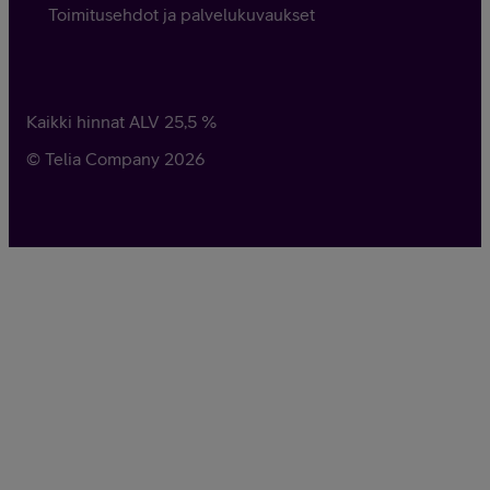
Toimitusehdot ja palvelukuvaukset
Kaikki hinnat ALV
25,5
%
© Telia Company
2026