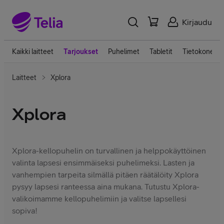
Kirjaudu
Kaikki laitteet
Tarjoukset
Puhelimet
Tabletit
Tietokoneet
Laitteet
Xplora
Xplora
Xplora-kellopuhelin on turvallinen ja helppokäyttöinen
valinta lapsesi ensimmäiseksi puhelimeksi. Lasten ja
vanhempien tarpeita silmällä pitäen räätälöity Xplora
pysyy lapsesi ranteessa aina mukana. Tutustu Xplora-
valikoimamme kellopuhelimiin ja valitse lapsellesi
sopiva!