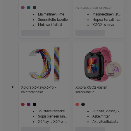
PART-XGO2-USB-CHARGER
Eläimellinen ilme
Magneettinen laturi
Suunniteltu lapsille
Nopea, turvallinen ja helppo
Mukava käyttää
XGO2 -sopiva
Xplora X6Play/X6Pro -
Xplora XGO2 -lasten
vaihtoranneke
kellopuhelin
Joustava ranneke
Puhelut, viestit, GPS-seuranta
Sopii pieneen ranteeseen
Askelmittari
X6Play ja X6Pro -sopiva
Aktiviteettialusta