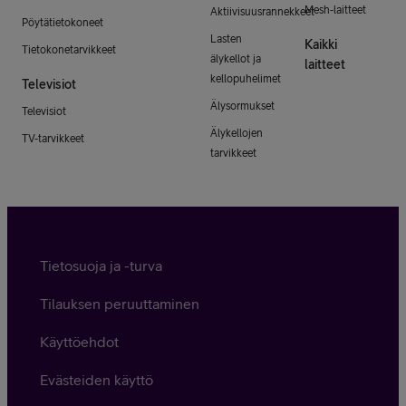
Mesh-laitteet
Aktiivisuusrannekkeet
Pöytätietokoneet
Lasten
Kaikki
Tietokonetarvikkeet
älykellot ja
laitteet
kellopuhelimet
Televisiot
Älysormukset
Televisiot
Älykellojen
TV-tarvikkeet
tarvikkeet
Tietosuoja ja -turva
Tilauksen peruuttaminen
Käyttöehdot
Evästeiden käyttö