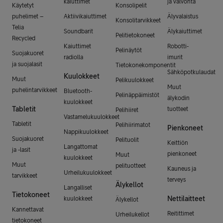
kaiuttimet
ja valvonta
Käytetyt
Konsolipelit
puhelimet –
Aktiivikaiuttimet
Älyvalaistus
Konsolitarvikkeet
Telia
Soundbarit
Älykaiuttimet
Pelitietokoneet
Recycled
Kaiuttimet
Robotti-
Pelinäytöt
Suojakuoret
radiolla
imurit
ja suojalasit
Tietokonekomponentit
Sähköpotkulaudat
Kuulokkeet
Muut
Pelikuulokkeet
Muut
puhelintarvikkeet
Bluetooth-
Pelinäppäimistöt
älykodin
kuulokkeet
Tabletit
tuotteet
Pelihiiret
Vastamelukuulokkeet
Tabletit
Pelihiirimatot
Pienkoneet
Nappikuulokkeet
Suojakuoret
Pelituolit
Keittiön
Langattomat
ja -lasit
pienkoneet
Muut
kuulokkeet
Muut
pelituotteet
Kauneus ja
Urheilukuulokkeet
tarvikkeet
terveys
Älykellot
Langalliset
Tietokoneet
Nettilaitteet
kuulokkeet
Älykellot
Kannettavat
Reitittimet
Urheilukellot
tietokoneet