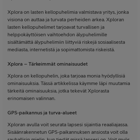
Xplora on lasten kellopuhelimia valmistava yritys, jonka
visiona on auttaa ja turvata perheiden arkea. Xploran
lasten kellopuhelimet tarjoavat turvallisen ja
helppokäyttöisen vaihtoehdon älypuhelimille
sisältämättä älypuhelimiin liittyviä riskejä sosiaalisesta
mediasta, internetistä ja sopimattomista riskeistä.
Xplora – Tärkeimmät ominaisuudet
Xplora on kellopuhelin, joka tarjoaa monia hyödyllisiä
ominaisuuksia. Tässä artikkelissa käymme läpi muutamia
tärkeitä ominaisuuksia, jotka tekevät Xplorasta
erinomaisen valinnan.
GPS-paikannus ja turva-alueet
Xploran avulla voit seurata lapsesi sijaintia reaaliajassa.
Sisäänrakennetun GPS-paikannuksen ansiosta voit olla
rauhallisin mielin, kun tiedät missä lapsesi on. Voit myös