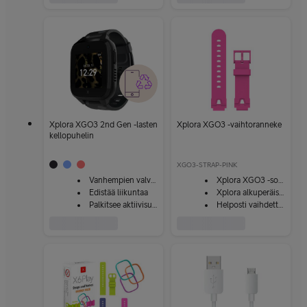
Xplora XGO3 2nd Gen -lasten
Xplora XGO3 -vaihtoranneke
kellopuhelin
XGO3-STRAP-PINK
Vanhempien valvonta
Xplora XGO3 -sopiva
Edistää liikuntaa
Xplora alkuperäistarvike
Palkitsee aktiivisuuden
Helposti vaihdettava