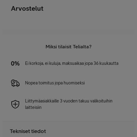
Arvostelut
Miksi tilaisit Telialta?
Ei korkoja, ei kuluja, maksuaikaa jopa 36 kuukautta
Nopea toimitus jopa huomiseksi
Liittymäasiakkaille 3 vuoden takuu valikoituihin
laitteisiin
Tekniset tiedot