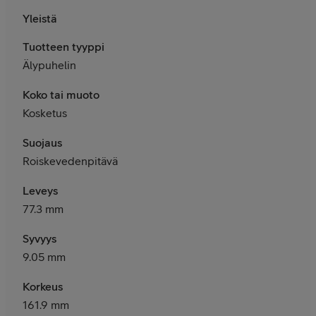
Yleistä
Tuotteen tyyppi
Älypuhelin
Koko tai muoto
Kosketus
Suojaus
Roiskevedenpitävä
Leveys
77.3 mm
Syvyys
9.05 mm
Korkeus
161.9 mm