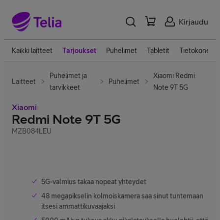
Kirjaudu
Kaikki laitteet
Tarjoukset
Puhelimet
Tabletit
Tietokoneet
Puhelimet ja
Xiaomi Redmi
Laitteet
Puhelimet
tarvikkeet
Note 9T 5G
Xiaomi
Redmi Note 9T 5G
MZB084LEU
5G-valmius takaa nopeat yhteydet
48 megapikselin kolmoiskamera saa sinut tuntemaan
itsesi ammattikuvaajaksi