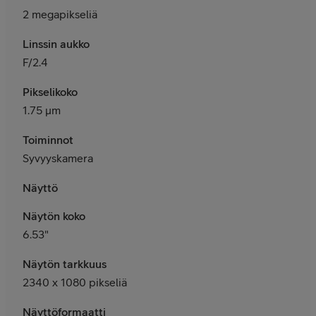
2 megapikseliä
Linssin aukko
F/2.4
Pikselikoko
1.75 μm
Toiminnot
Syvyyskamera
Näyttö
Näytön koko
6.53"
Näytön tarkkuus
2340 x 1080 pikseliä
Näyttöformaatti