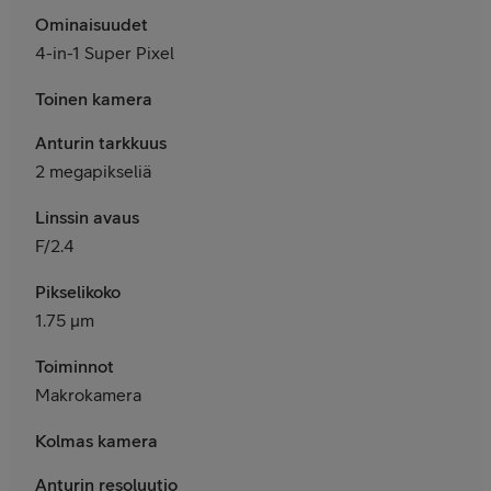
Ominaisuudet
4-in-1 Super Pixel
Toinen kamera
Anturin tarkkuus
2 megapikseliä
Linssin avaus
F/2.4
Pikselikoko
1.75 μm
Toiminnot
Makrokamera
Kolmas kamera
Anturin resoluutio