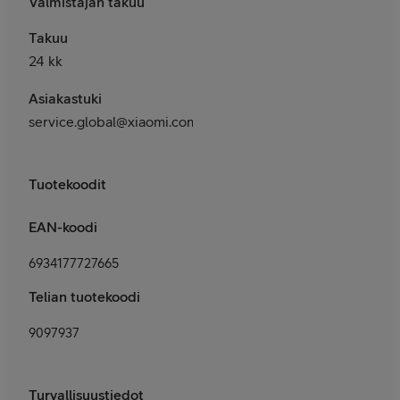
Valmistajan takuu
Takuu
24 kk
Asiakastuki
service.global@xiaomi.com
Tuotekoodit
EAN-koodi
6934177727665
Telian tuotekoodi
9097937
Turvallisuustiedot