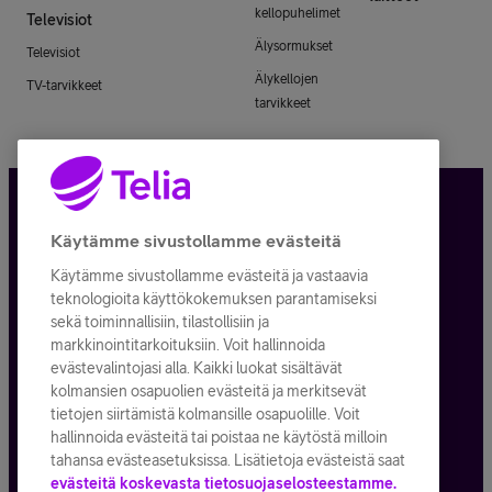
kellopuhelimet
Televisiot
Älysormukset
Televisiot
Älykellojen
TV-tarvikkeet
tarvikkeet
Tietosuoja ja -turva
Käytämme sivustollamme evästeitä
Käytämme sivustollamme evästeitä ja vastaavia
Tilauksen peruuttaminen
teknologioita käyttökokemuksen parantamiseksi
sekä toiminnallisiin, tilastollisiin ja
Käyttöehdot
markkinointitarkoituksiin. Voit hallinnoida
evästevalintojasi alla. Kaikki luokat sisältävät
Evästeiden käyttö
kolmansien osapuolien evästeitä ja merkitsevät
tietojen siirtämistä kolmansille osapuolille. Voit
Toimitusehdot ja palvelukuvaukset
hallinnoida evästeitä tai poistaa ne käytöstä milloin
tahansa evästeasetuksissa. Lisätietoja evästeistä saat
evästeitä koskevasta tietosuojaselosteestamme.