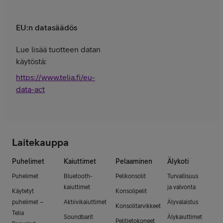
EU:n datasäädös
Lue lisää tuotteen datan
käytöstä:
https://www.telia.fi/eu-
data-act
Laitekauppa
Puhelimet
Kaiuttimet
Pelaaminen
Älykoti
Puhelimet
Bluetooth-
Pelikonsolit
Turvallisuus
kaiuttimet
ja valvonta
Käytetyt
Konsolipelit
puhelimet –
Aktiivikaiuttimet
Älyvalaistus
Konsolitarvikkeet
Telia
Soundbarit
Älykaiuttimet
Pelitietokoneet