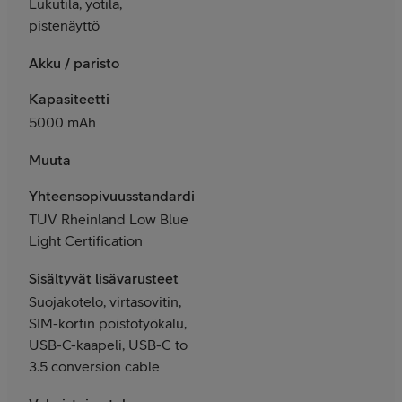
Lukutila, yötila,
pistenäyttö
Akku / paristo
Kapasiteetti
5000 mAh
Muuta
Yhteensopivuusstandardit
TUV Rheinland Low Blue
Light Certification
Sisältyvät lisävarusteet
Suojakotelo, virtasovitin,
SIM-kortin poistotyökalu,
USB-C-kaapeli, USB-C to
3.5 conversion cable