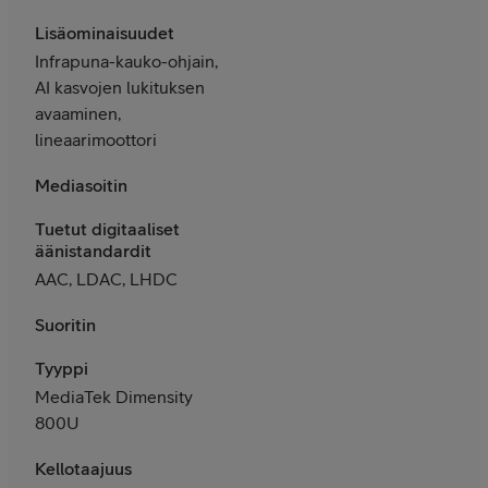
Lisäominaisuudet
Infrapuna-kauko-ohjain,
AI kasvojen lukituksen
avaaminen,
lineaarimoottori
Mediasoitin
Tuetut digitaaliset
äänistandardit
AAC, LDAC, LHDC
Suoritin
Tyyppi
MediaTek Dimensity
800U
Kellotaajuus