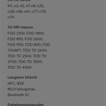
N1, n3, n5, n7, n8, n20,
n28, n38, n41, n77, n78,
n79
5G NR-taajuus
FDD 2100, FDD 1800,
FDD 850, FDD 2600,
FDD 900, FDD 800, FDD
700APT, TDD TD 2600,
TDD TD 2500, TDD TD
3700, TDD TD 3500,
TDD TD 4500
Langaton liitäntä
NFC, IEEE
802.11a/b/g/n/ac,
Bluetooth 5.1
Puhelinominaisuudet