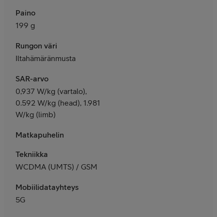
Paino
199 g
Rungon väri
Iltahämäränmusta
SAR-arvo
0,937 W/kg (vartalo),
0.592 W/kg (head), 1.981
W/kg (limb)
Matkapuhelin
Tekniikka
WCDMA (UMTS) / GSM
Mobiilidatayhteys
5G