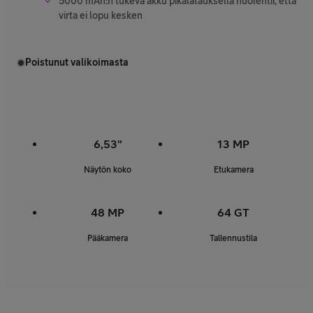
5000 mAh:n tukeva akku pikalatauksella huolehtii, että
virta ei lopu kesken
Poistunut valikoimasta
6,53"
13 MP
Näytön koko
Etukamera
48 MP
64 GT
Pääkamera
Tallennustila