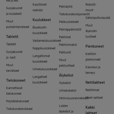
Recycled
Kaiuttimet
Robotti-
Pelinäytöt
Suojakuoret
radiolla
imurit
ja suojalasit
Tietokonekomponentit
Sähköpotkulaudat
Kuulokkeet
Muut
Pelikuulokkeet
Muut
puhelintarvikkeet
Bluetooth-
Pelinäppäimistöt
älykodin
kuulokkeet
Tabletit
tuotteet
Pelihiiret
Vastamelukuulokkeet
Tabletit
Pelihiirimatot
Pienkoneet
Nappikuulokkeet
Suojakuoret
Pelituolit
Keittiön
Langattomat
ja -lasit
pienkoneet
Muut
kuulokkeet
Muut
pelituotteet
Kauneus ja
Urheilukuulokkeet
tarvikkeet
terveys
Älykellot
Langalliset
Tietokoneet
Nettilaitteet
kuulokkeet
Älykellot
Kannettavat
Reitittimet
Urheilukellot
tietokoneet
Mesh-laitteet
Aktiivisuusrannekkeet
Pöytätietokoneet
Lasten
Kaikki
Tietokonetarvikkeet
älykellot ja
laitteet