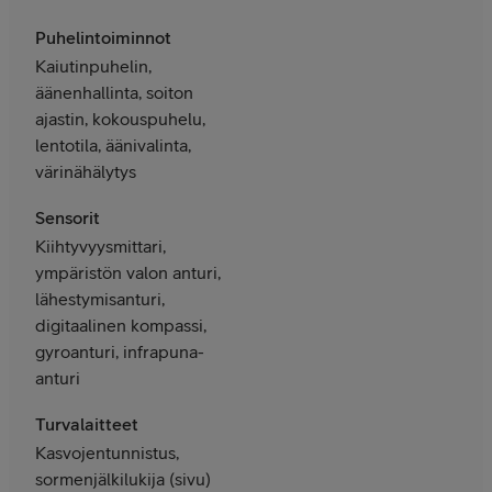
Puhelintoiminnot
Kaiutinpuhelin,
äänenhallinta, soiton
ajastin, kokouspuhelu,
lentotila, äänivalinta,
värinähälytys
Sensorit
Kiihtyvyysmittari,
ympäristön valon anturi,
lähestymisanturi,
digitaalinen kompassi,
gyroanturi, infrapuna-
anturi
Turvalaitteet
Kasvojentunnistus,
sormenjälkilukija (sivu)