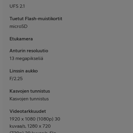
UFS 2.1
Tuetut Flash-muistikortit
microSD
Etukamera
Anturin resoluutio
13 megapikseliä
Linssin aukko
F/2.25
Kasvojen tunnistus
Kasvojen tunnistus
Videotarkkuudet
1920 x 1080 (1080p) 30
kuvaa/s, 1280 x 720
(720p) 30 kuvaa/s, Slo-