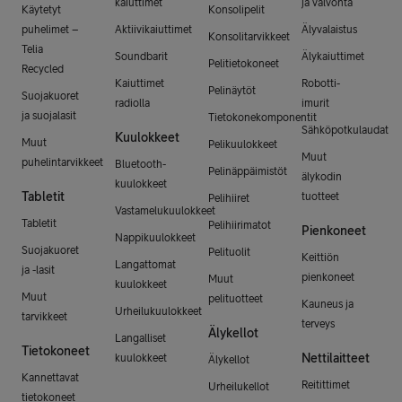
kaiuttimet
ja valvonta
Käytetyt
Konsolipelit
puhelimet –
Aktiivikaiuttimet
Älyvalaistus
Konsolitarvikkeet
Telia
Soundbarit
Älykaiuttimet
Pelitietokoneet
Recycled
Kaiuttimet
Robotti-
Pelinäytöt
Suojakuoret
radiolla
imurit
ja suojalasit
Tietokonekomponentit
Sähköpotkulaudat
Kuulokkeet
Muut
Pelikuulokkeet
Muut
puhelintarvikkeet
Bluetooth-
Pelinäppäimistöt
älykodin
kuulokkeet
Tabletit
tuotteet
Pelihiiret
Vastamelukuulokkeet
Tabletit
Pelihiirimatot
Pienkoneet
Nappikuulokkeet
Suojakuoret
Pelituolit
Keittiön
Langattomat
ja -lasit
pienkoneet
Muut
kuulokkeet
Muut
pelituotteet
Kauneus ja
Urheilukuulokkeet
tarvikkeet
terveys
Älykellot
Langalliset
Tietokoneet
Nettilaitteet
kuulokkeet
Älykellot
Kannettavat
Reitittimet
Urheilukellot
tietokoneet