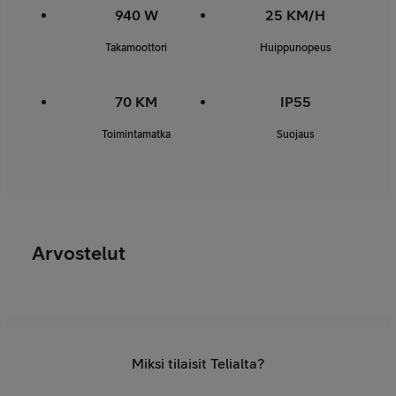
940 W
25 KM/H
Takamoottori
Huippunopeus
70 KM
IP55
Toimintamatka
Suojaus
Arvostelut
Miksi tilaisit Telialta?