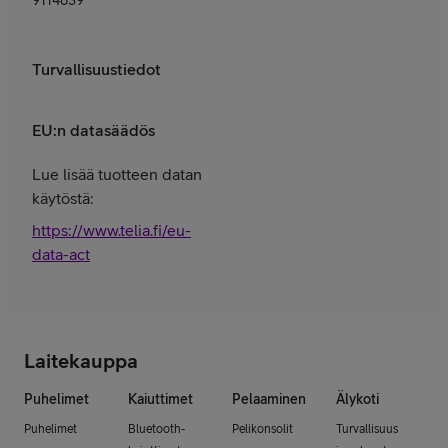
9114839
Turvallisuustiedot
EU:n datasäädös
Lue lisää tuotteen datan
käytöstä:
https://www.telia.fi/eu-
data-act
Laitekauppa
Puhelimet
Kaiuttimet
Pelaaminen
Älykoti
Puhelimet
Bluetooth-
Pelikonsolit
Turvallisuus