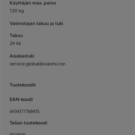
Käyttäjän max. paino
120 kg
Valmistajan takuu ja tuki
Takuu
24 kk
Asiakastuki
service.global@xiaomi.com
Tuotekoodit
EAN-koodi
6934177768415
Telian tuotekoodi