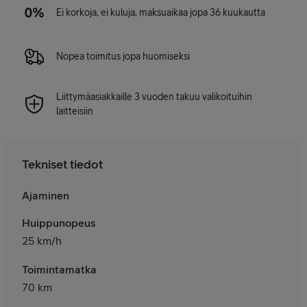
Ei korkoja, ei kuluja, maksuaikaa jopa 36 kuukautta
Nopea toimitus jopa huomiseksi
Liittymäasiakkaille 3 vuoden takuu valikoituihin
laitteisiin
Tekniset tiedot
Ajaminen
Huippunopeus
25 km/h
Toimintamatka
70 km