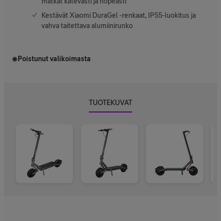
matkat kätevästi ja nopeasti
Kestävät Xiaomi DuraGel -renkaat, IP55-luokitus ja
vahva taitettava alumiinirunko
Poistunut valikoimasta
TUOTEKUVAT