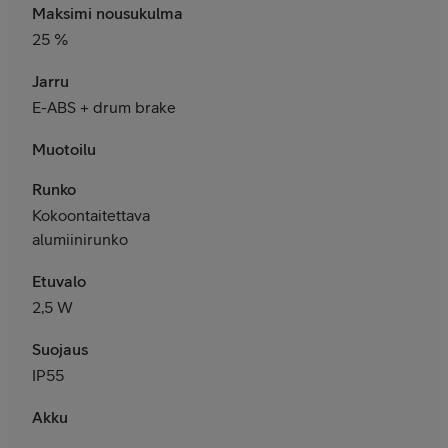
Maksimi nousukulma
25 %
Jarru
E-ABS + drum brake
Muotoilu
Runko
Kokoontaitettava
alumiinirunko
Etuvalo
2,5 W
Suojaus
IP55
Akku