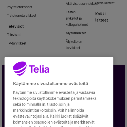
Mesh-laitteet
Aktiivisuusrannekkeet
Pöytätietokoneet
Lasten
Kaikki
Tietokonetarvikkeet
älykellot ja
laitteet
kellopuhelimet
Televisiot
Älysormukset
Televisiot
Älykellojen
TV-tarvikkeet
tarvikkeet
Tietosuoja ja -turva
Käytämme sivustollamme evästeitä
Käytämme sivustollamme evästeitä ja vastaavia
Tilauksen peruuttaminen
teknologioita käyttökokemuksen parantamiseksi
sekä toiminnallisiin, tilastollisiin ja
Käyttöehdot
markkinointitarkoituksiin. Voit hallinnoida
evästevalintojasi alla. Kaikki luokat sisältävät
Evästeiden käyttö
kolmansien osapuolien evästeitä ja merkitsevät