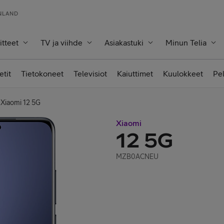
INLAND
itteet
TV ja viihde
Asiakastuki
Minun Telia
etit
Tietokoneet
Televisiot
Kaiuttimet
Kuulokkeet
Pe
Xiaomi 12 5G
Xiaomi
12 5G
MZB0ACNEU