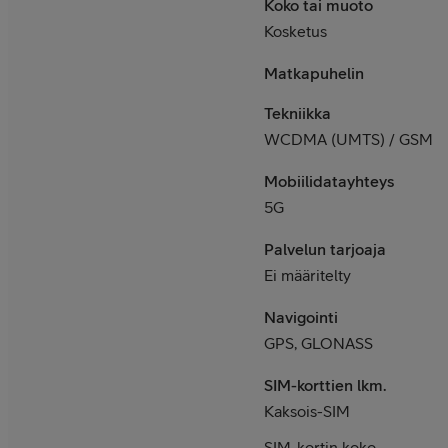
Koko tai muoto
Kosketus
Matkapuhelin
Tekniikka
WCDMA (UMTS) / GSM
Mobiilidatayhteys
5G
Palvelun tarjoaja
Ei määritelty
Navigointi
GPS, GLONASS
SIM-korttien lkm.
Kaksois-SIM
SIM-kortin koko