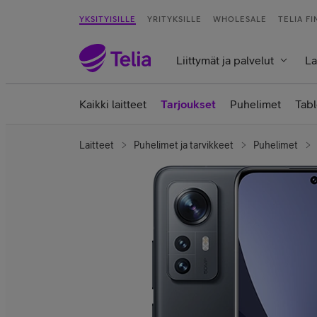
YKSITYISILLE
YRITYKSILLE
WHOLESALE
TELIA F
Liittymät ja palvelut
La
Kaikki laitteet
Tarjoukset
Puhelimet
Tabl
Laitteet
Puhelimet ja tarvikkeet
Puhelimet