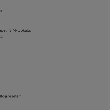
a
peli, SIM-työkalu,
ti
to@resete.fi