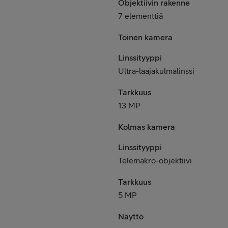
Objektiivin rakenne
7 elementtiä
Toinen kamera
Linssityyppi
Ultra-laajakulmalinssi
Tarkkuus
13 MP
Kolmas kamera
Linssityyppi
Telemakro-objektiivi
Tarkkuus
5 MP
Näyttö