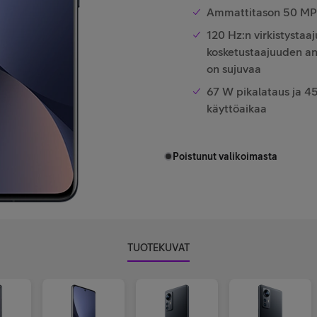
Ammattitason 50 MP k
120 Hz:n virkistyst
kosketustaajuuden an
on sujuvaa
67 W pikalataus ja 4
käyttöaikaa
Poistunut valikoimasta
TUOTEKUVAT