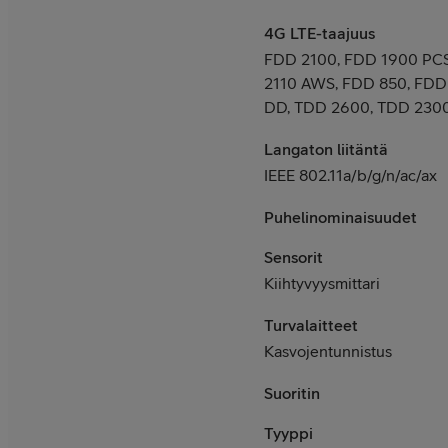
4G LTE-taajuus
FDD 2100, FDD 1900 PCS
2110 AWS, FDD 850, FDD
DD, TDD 2600, TDD 230
Langaton liitäntä
IEEE 802.11a/b/g/n/ac/ax
Puhelinominaisuudet
Sensorit
Kiihtyvyysmittari
Turvalaitteet
Kasvojentunnistus
Suoritin
Tyyppi