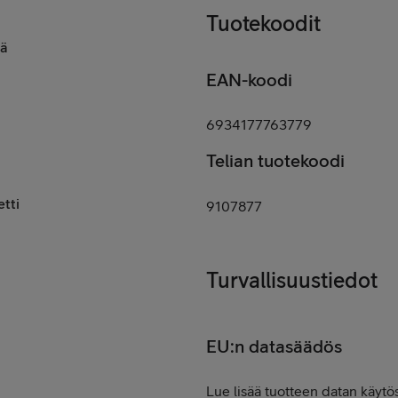
Tuotekoodit
rä
EAN-koodi
6934177763779
Telian tuotekoodi
etti
9107877
Turvallisuustiedot
EU:n datasäädös
Lue lisää tuotteen datan käytös