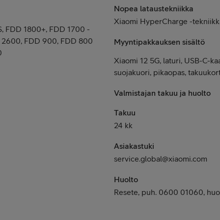
Nopea lataustekniikka
Xiaomi HyperCharge -tekniikk
, FDD 1800+, FDD 1700 -
 2600, FDD 900, FDD 800
Myyntipakkauksen sisältö
0
Xiaomi 12 5G, laturi, USB-C-kaa
suojakuori, pikaopas, takuukort
Valmistajan takuu ja huolto
Takuu
24 kk
Asiakastuki
service.global@xiaomi.com
Huolto
Resete, puh. 0600 01060, huol