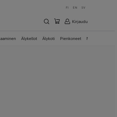
FI
EN
SV
Kirjaudu
laaminen
Älykellot
Älykoti
Pienkoneet
Nettilaitteet