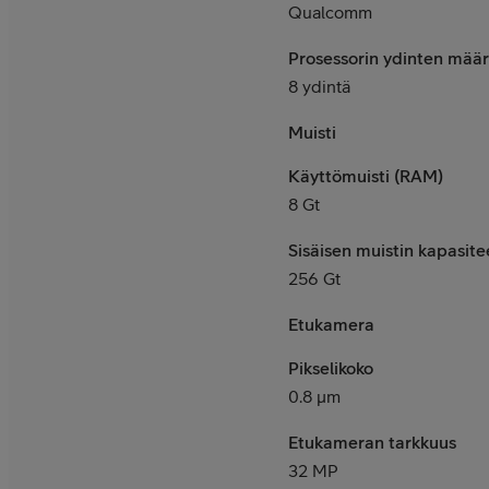
Qualcomm
Prosessorin ydinten mää
8 ydintä
Muisti
Käyttömuisti (RAM)
8 Gt
Sisäisen muistin kapasite
256 Gt
Etukamera
Pikselikoko
0.8 μm
Etukameran tarkkuus
32 MP