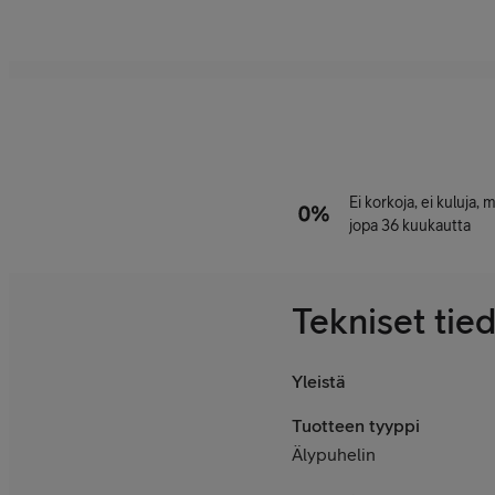
Ei korkoja, ei kuluja,
jopa 36 kuukautta
Tekniset tie
Yleistä
Tuotteen tyyppi
Älypuhelin