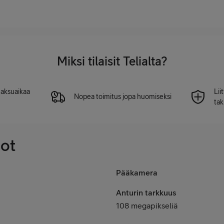
Miksi tilaisit Telialta?
 maksuaikaa
Lii
Nopea toimitus jopa huomiseksi
tak
dot
Pääkamera
Anturin tarkkuus
108 megapikseliä