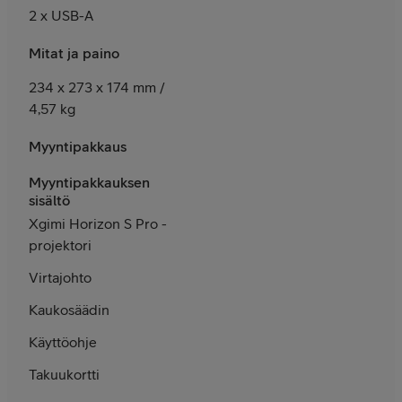
2 x USB-A
Mitat ja paino
234 x 273 x 174 mm /
4,57 kg
Myyntipakkaus
Myyntipakkauksen
sisältö
Xgimi Horizon S Pro -
projektori
Virtajohto
Kaukosäädin
Käyttöohje
Takuukortti