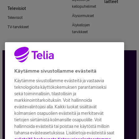
laitteet
kellopuhelimet
Televisiot
Älysormukset
Televisiot
Älykellojen
TV-tarvikkeet
tarvikkeet
Tietosuoja ja -turva
Käytämme sivustollamme evästeitä
Käytämme sivustollamme evästeitä ja vastaavia
Tilauksen peruuttaminen
teknologioita käyttökokemuksen parantamiseksi
sekä toiminnallisiin, tilastollisiin ja
Käyttöehdot
markkinointitarkoituksiin. Voit hallinnoida
evästevalintojasi alla. Kaikki luokat sisältävät
Evästeiden käyttö
kolmansien osapuolien evästeitä ja merkitsevät
tietojen siirtämistä kolmansille osapuolille. Voit
Toimitusehdot ja palvelukuvaukset
hallinnoida evästeitä tai poistaa ne käytöstä milloin
tahansa evästeasetuksissa. Lisätietoja evästeistä saat