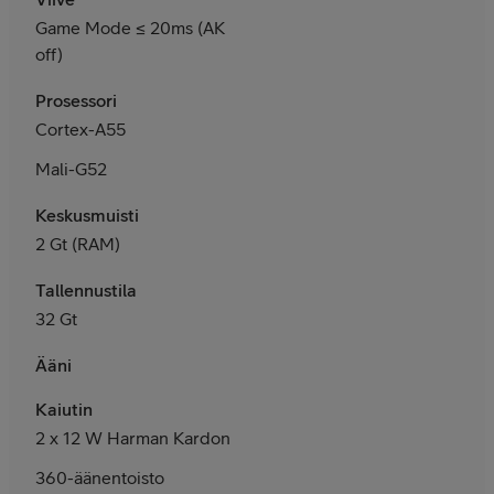
Game Mode ≤ 20ms (AK
off)
Prosessori
Cortex-A55
Mali-G52
Keskusmuisti
2 Gt (RAM)
Tallennustila
32 Gt
Ääni
Kaiutin
2 x 12 W Harman Kardon
360-äänentoisto