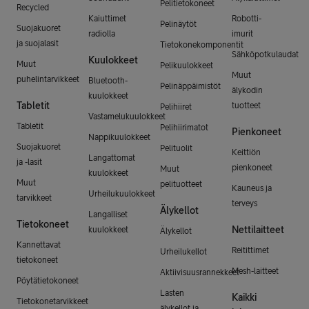
Pelitietokoneet
Recycled
Kaiuttimet
Robotti-
Pelinäytöt
Suojakuoret
radiolla
imurit
ja suojalasit
Tietokonekomponentit
Sähköpotkulaudat
Kuulokkeet
Muut
Pelikuulokkeet
Muut
puhelintarvikkeet
Bluetooth-
Pelinäppäimistöt
älykodin
kuulokkeet
Tabletit
tuotteet
Pelihiiret
Vastamelukuulokkeet
Tabletit
Pelihiirimatot
Pienkoneet
Nappikuulokkeet
Suojakuoret
Pelituolit
Keittiön
Langattomat
ja -lasit
pienkoneet
Muut
kuulokkeet
Muut
pelituotteet
Kauneus ja
Urheilukuulokkeet
tarvikkeet
terveys
Älykellot
Langalliset
Tietokoneet
Nettilaitteet
kuulokkeet
Älykellot
Kannettavat
Reitittimet
Urheilukellot
tietokoneet
Mesh-laitteet
Aktiivisuusrannekkeet
Pöytätietokoneet
Lasten
Kaikki
Tietokonetarvikkeet
älykellot ja