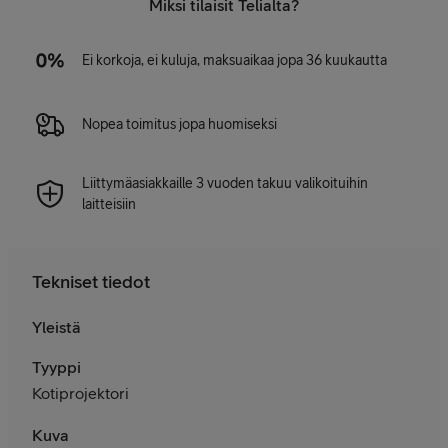
Miksi tilaisit Telialta?
Ei korkoja, ei kuluja, maksuaikaa jopa 36 kuukautta
Nopea toimitus jopa huomiseksi
Liittymäasiakkaille 3 vuoden takuu valikoituihin
laitteisiin
Tekniset tiedot
Yleistä
Tyyppi
Kotiprojektori
Kuva