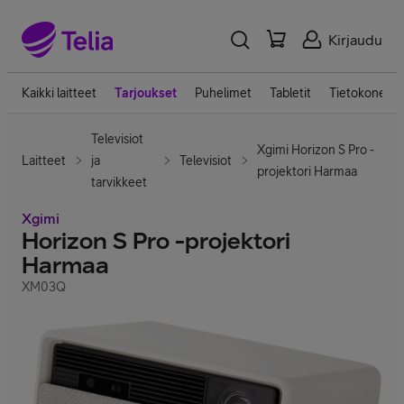
Kirjaudu
Kaikki laitteet
Tarjoukset
Puhelimet
Tabletit
Tietokoneet
Televisiot
Xgimi Horizon S Pro -
Laitteet
ja
Televisiot
projektori Harmaa
tarvikkeet
Xgimi
Horizon S Pro -projektori
Harmaa
XM03Q