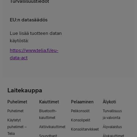
Turvallisuustiedot
EU:n datasäädös
Lue lisää tuotteen datan
käytöstä:
https://www.telia.fi/eu-
data-act
Laitekauppa
Puhelimet
Kaiuttimet
Pelaaminen
Älykoti
Puhelimet
Bluetooth-
Pelikonsolit
Turvallisuus
kaiuttimet
ja valvonta
Käytetyt
Konsolipelit
puhelimet –
Aktiivikaiuttimet
Älyvalaistus
Konsolitarvikkeet
Telia
Soundbarit
Älykaiuttimet