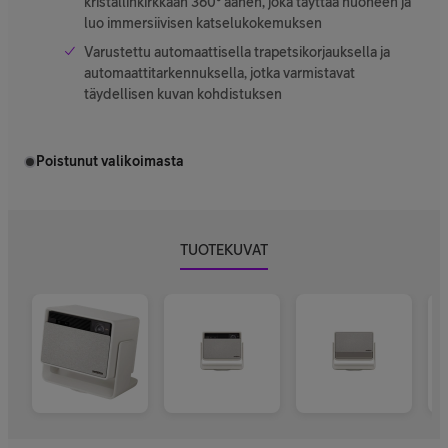
kristallinkirkkaan 360° äänen, joka täyttää huoneen ja
luo immersiivisen katselukokemuksen
Varustettu automaattisella trapetsikorjauksella ja
automaattitarkennuksella, jotka varmistavat
täydellisen kuvan kohdistuksen
Poistunut valikoimasta
TUOTEKUVAT