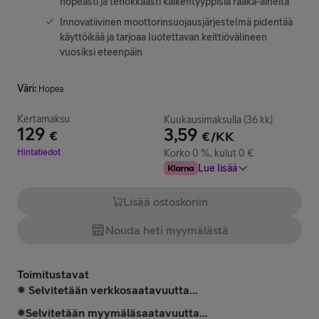
nopeasti ja tehokkaasti kaikentyyppisiä raaka-aineita
Innovatiivinen moottorinsuojausjärjestelmä pidentää
käyttöikää ja tarjoaa luotettavan keittiövälineen
vuosiksi eteenpäin
Väri
:
Hopea
Kertamaksu
Kuukausimaksulla (36 kk)
129
3,59
€
€/KK
Hinta 129 €
Hintatiedot
Korko 0 %, kulut 0 €
Lue lisää
Lisää ostoskoriin
Nouda heti myymälästä
Toimitustavat
Selvitetään verkkosaatavuutta...
Selvitetään myymäläsaatavuutta...