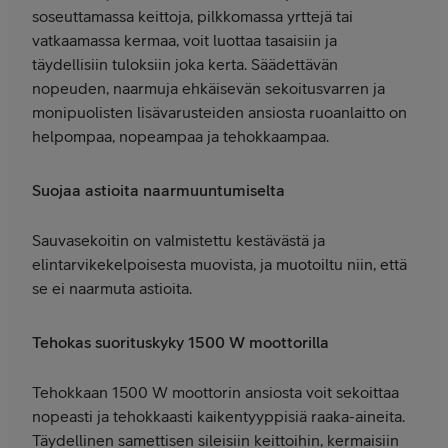
soseuttamassa keittoja, pilkkomassa yrttejä tai
vatkaamassa kermaa, voit luottaa tasaisiin ja
täydellisiin tuloksiin joka kerta. Säädettävän
nopeuden, naarmuja ehkäisevän sekoitusvarren ja
monipuolisten lisävarusteiden ansiosta ruoanlaitto on
helpompaa, nopeampaa ja tehokkaampaa.
Suojaa astioita naarmuuntumiselta
Sauvasekoitin on valmistettu kestävästä ja
elintarvikekelpoisesta muovista, ja muotoiltu niin, että
se ei naarmuta astioita.
Tehokas suorituskyky 1500 W moottorilla
Tehokkaan 1500 W moottorin ansiosta voit sekoittaa
nopeasti ja tehokkaasti kaikentyyppisiä raaka-aineita.
Täydellinen samettisen sileisiin keittoihin, kermaisiin