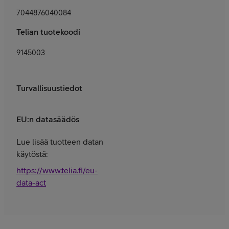
7044876040084
Telian tuotekoodi
9145003
Turvallisuustiedot
EU:n datasäädös
Lue lisää tuotteen datan
käytöstä:
https://www.telia.fi/eu-
data-act