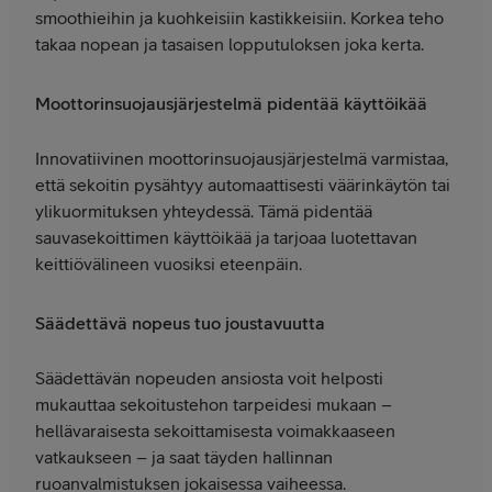
smoothieihin ja kuohkeisiin kastikkeisiin. Korkea teho
takaa nopean ja tasaisen lopputuloksen joka kerta.
Moottorinsuojausjärjestelmä pidentää käyttöikää
Innovatiivinen moottorinsuojausjärjestelmä varmistaa,
että sekoitin pysähtyy automaattisesti väärinkäytön tai
ylikuormituksen yhteydessä. Tämä pidentää
sauvasekoittimen käyttöikää ja tarjoaa luotettavan
keittiövälineen vuosiksi eteenpäin.
Säädettävä nopeus tuo joustavuutta
Säädettävän nopeuden ansiosta voit helposti
mukauttaa sekoitustehon tarpeidesi mukaan –
hellävaraisesta sekoittamisesta voimakkaaseen
vatkaukseen – ja saat täyden hallinnan
ruoanvalmistuksen jokaisessa vaiheessa.