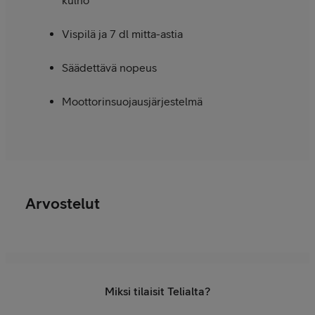
kulho
Vispilä ja 7 dl mitta-astia
Säädettävä nopeus
Moottorinsuojausjärjestelmä
Arvostelut
Miksi tilaisit Telialta?