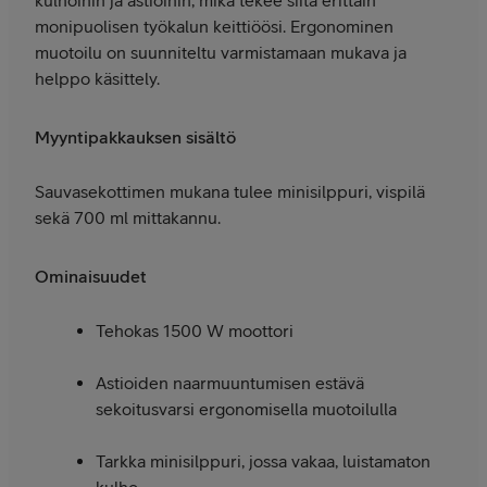
kulhoihin ja astioihin, mikä tekee siitä erittäin
monipuolisen työkalun keittiöösi. Ergonominen
muotoilu on suunniteltu varmistamaan mukava ja
helppo käsittely.
Myyntipakkauksen sisältö
Sauvasekottimen mukana tulee minisilppuri, vispilä
sekä 700 ml mittakannu.
Ominaisuudet
Tehokas 1500 W moottori
Astioiden naarmuuntumisen estävä
sekoitusvarsi ergonomisella muotoilulla
Tarkka minisilppuri, jossa vakaa, luistamaton