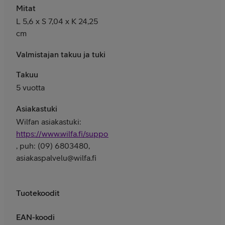
Mitat
L 5,6 x S 7,04 x K 24,25
cm
Valmistajan takuu ja tuki
Takuu
5 vuotta
Asiakastuki
Wilfan asiakastuki:
https://www.wilfa.fi/support/
, puh: (09) 6803480,
asiakaspalvelu@wilfa.fi
Tuotekoodit
EAN-koodi