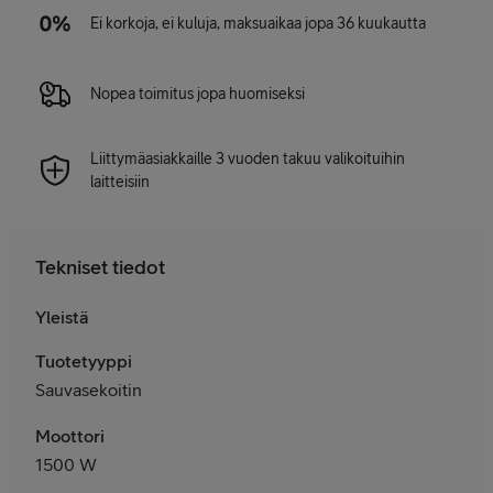
Ei korkoja, ei kuluja, maksuaikaa jopa 36 kuukautta
Nopea toimitus jopa huomiseksi
Liittymäasiakkaille 3 vuoden takuu valikoituihin
laitteisiin
Tekniset tiedot
Yleistä
Tuotetyyppi
Sauvasekoitin
Moottori
1500 W