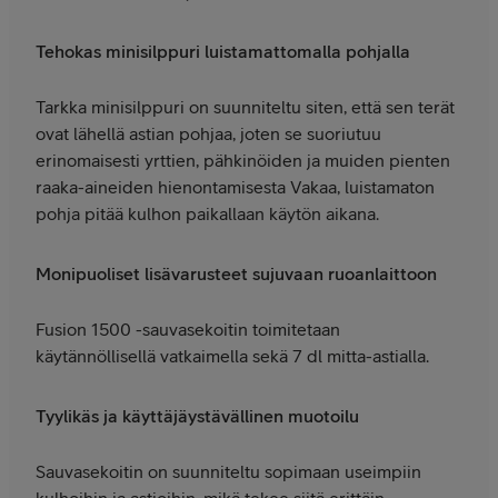
Tehokas minisilppuri luistamattomalla pohjalla
Tarkka minisilppuri on suunniteltu siten, että sen terät
ovat lähellä astian pohjaa, joten se suoriutuu
erinomaisesti yrttien, pähkinöiden ja muiden pienten
raaka-aineiden hienontamisesta Vakaa, luistamaton
pohja pitää kulhon paikallaan käytön aikana.
Monipuoliset lisävarusteet sujuvaan ruoanlaittoon
Fusion 1500 -sauvasekoitin toimitetaan
käytännöllisellä vatkaimella sekä 7 dl mitta-astialla.
Tyylikäs ja käyttäjäystävällinen muotoilu
Sauvasekoitin on suunniteltu sopimaan useimpiin