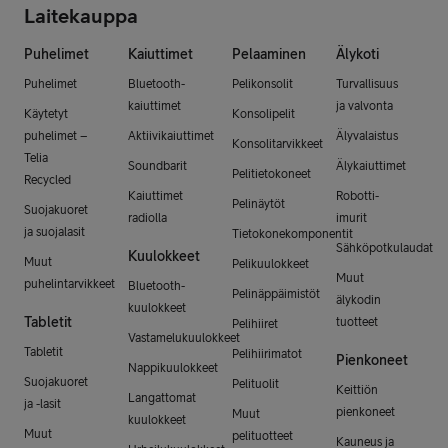
Laitekauppa
Puhelimet
Kaiuttimet
Pelaaminen
Älykoti
Puhelimet
Bluetooth-
Pelikonsolit
Turvallisuus
kaiuttimet
ja valvonta
Käytetyt
Konsolipelit
puhelimet –
Aktiivikaiuttimet
Älyvalaistus
Konsolitarvikkeet
Telia
Soundbarit
Älykaiuttimet
Pelitietokoneet
Recycled
Kaiuttimet
Robotti-
Pelinäytöt
Suojakuoret
radiolla
imurit
ja suojalasit
Tietokonekomponentit
Sähköpotkulaudat
Kuulokkeet
Muut
Pelikuulokkeet
Muut
puhelintarvikkeet
Bluetooth-
Pelinäppäimistöt
älykodin
kuulokkeet
Tabletit
tuotteet
Pelihiiret
Vastamelukuulokkeet
Tabletit
Pelihiirimatot
Pienkoneet
Nappikuulokkeet
Suojakuoret
Pelituolit
Keittiön
Langattomat
ja -lasit
pienkoneet
Muut
kuulokkeet
Muut
pelituotteet
Kauneus ja