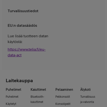
Turvallisuustiedot
EU:n datasäädös
Lue lisää tuotteen datan
käytöstä:
https://www.telia.fi/eu-
data-act
Laitekauppa
Puhelimet
Kaiuttimet
Pelaaminen
Älykoti
Puhelimet
Bluetooth-
Pelikonsolit
Turvallisuus
kaiuttimet
ja valvonta
Käytetyt
Konsolipelit