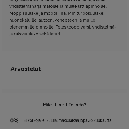
yhdistelmäharja matoille ja muille lattiapinnoille.
Moppisuulake ja moppiliina. Miniturbosuulake:
huonekaluille, autoon, veneeseen ja muille
pienemmille pinnoille. Teleskooppivarsi, yhdistelmä-
ja rakosuulake sekä laturi.
Arvostelut
Miksi tilaisit Telialta?
Ei korkoja, ei kuluja, maksuaikaa jopa 36 kuukautta