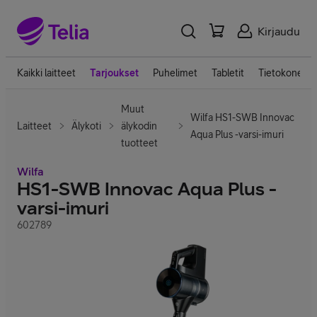
Kirjaudu
Kaikki laitteet
Tarjoukset
Puhelimet
Tabletit
Tietokoneet
Muut
Wilfa HS1-SWB Innovac
Laitteet
Älykoti
älykodin
Aqua Plus -varsi-imuri
tuotteet
Wilfa
HS1-SWB Innovac Aqua Plus -
varsi-imuri
602789