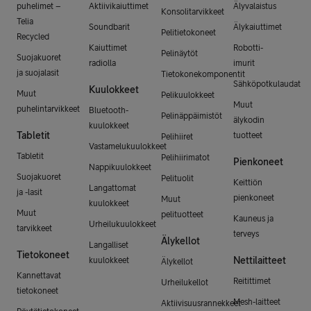
puhelimet –
Aktiivikaiuttimet
Älyvalaistus
Konsolitarvikkeet
Telia
Soundbarit
Älykaiuttimet
Pelitietokoneet
Recycled
Kaiuttimet
Robotti-
Pelinäytöt
Suojakuoret
radiolla
imurit
ja suojalasit
Tietokonekomponentit
Sähköpotkulaudat
Kuulokkeet
Muut
Pelikuulokkeet
Muut
puhelintarvikkeet
Bluetooth-
Pelinäppäimistöt
älykodin
kuulokkeet
Tabletit
tuotteet
Pelihiiret
Vastamelukuulokkeet
Tabletit
Pelihiirimatot
Pienkoneet
Nappikuulokkeet
Suojakuoret
Pelituolit
Keittiön
Langattomat
ja -lasit
pienkoneet
Muut
kuulokkeet
Muut
pelituotteet
Kauneus ja
Urheilukuulokkeet
tarvikkeet
terveys
Älykellot
Langalliset
Tietokoneet
Nettilaitteet
kuulokkeet
Älykellot
Kannettavat
Reitittimet
Urheilukellot
tietokoneet
Mesh-laitteet
Aktiivisuusrannekkeet