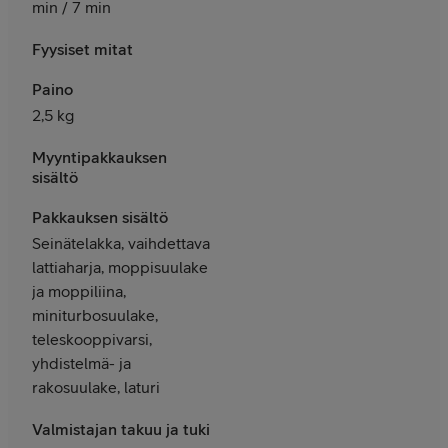
min / 7 min
Fyysiset mitat
Paino
2,5 kg
Myyntipakkauksen
sisältö
Pakkauksen sisältö
Seinätelakka, vaihdettava
lattiaharja, moppisuulake
ja moppiliina,
miniturbosuulake,
teleskooppivarsi,
yhdistelmä- ja
rakosuulake, laturi
Valmistajan takuu ja tuki