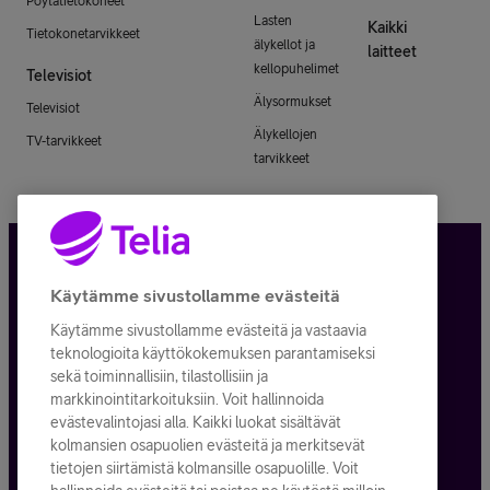
Pöytätietokoneet
Lasten
Kaikki
Tietokonetarvikkeet
älykellot ja
laitteet
kellopuhelimet
Televisiot
Älysormukset
Televisiot
Älykellojen
TV-tarvikkeet
tarvikkeet
Tietosuoja ja -turva
Käytämme sivustollamme evästeitä
Käytämme sivustollamme evästeitä ja vastaavia
Tilauksen peruuttaminen
teknologioita käyttökokemuksen parantamiseksi
sekä toiminnallisiin, tilastollisiin ja
Käyttöehdot
markkinointitarkoituksiin. Voit hallinnoida
evästevalintojasi alla. Kaikki luokat sisältävät
Evästeiden käyttö
kolmansien osapuolien evästeitä ja merkitsevät
tietojen siirtämistä kolmansille osapuolille. Voit
Toimitusehdot ja palvelukuvaukset