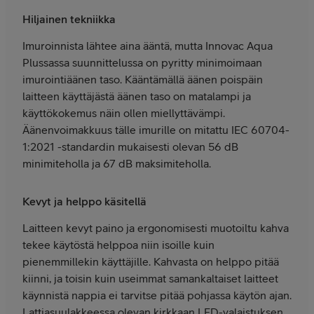
Hiljainen tekniikka
Imuroinnista lähtee aina ääntä, mutta Innovac Aqua
Plussassa suunnittelussa on pyritty minimoimaan
imurointiäänen taso. Kääntämällä äänen poispäin
laitteen käyttäjästä äänen taso on matalampi ja
käyttökokemus näin ollen miellyttävämpi.
Äänenvoimakkuus tälle imurille on mitattu IEC 60704-
1:2021 -standardin mukaisesti olevan 56 dB
minimiteholla ja 67 dB maksimiteholla.
Kevyt ja helppo käsitellä
Laitteen kevyt paino ja ergonomisesti muotoiltu kahva
tekee käytöstä helppoa niin isoille kuin
pienemmillekin käyttäjille. Kahvasta on helppo pitää
kiinni, ja toisin kuin useimmat samankaltaiset laitteet
käynnistä nappia ei tarvitse pitää pohjassa käytön ajan.
Lattiasuulakkeessa olevan kirkkaan LED-valaistuksen