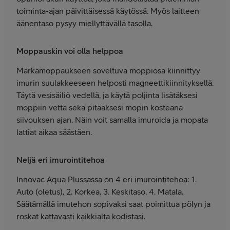
toiminta-ajan päivittäisessä käytössä. Myös laitteen
äänentaso pysyy miellyttävällä tasolla.
Moppauskin voi olla helppoa
Märkämoppaukseen soveltuva moppiosa kiinnittyy
imurin suulakkeeseen helposti magneettikiinnityksellä.
Täytä vesisäiliö vedellä, ja käytä poljinta lisätäksesi
moppiin vettä sekä pitääksesi mopin kosteana
siivouksen ajan. Näin voit samalla imuroida ja mopata
lattiat aikaa säästäen.
Neljä eri imurointitehoa
Innovac Aqua Plussassa on 4 eri imurointitehoa: 1.
Auto (oletus), 2. Korkea, 3. Keskitaso, 4. Matala.
Säätämällä imutehon sopivaksi saat poimittua pölyn ja
roskat kattavasti kaikkialta kodistasi.