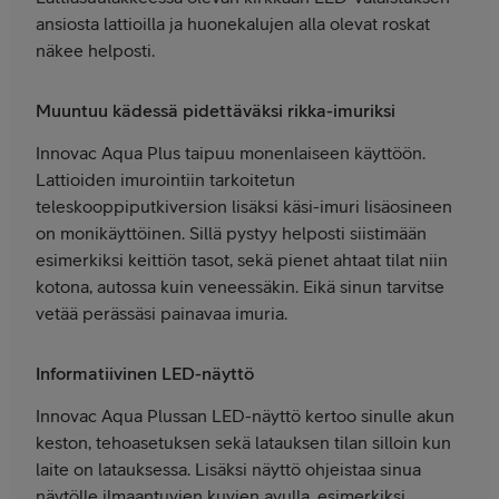
ansiosta lattioilla ja huonekalujen alla olevat roskat
näkee helposti.
Muuntuu kädessä pidettäväksi rikka-imuriksi
Innovac Aqua Plus taipuu monenlaiseen käyttöön.
Lattioiden imurointiin tarkoitetun
teleskooppiputkiversion lisäksi käsi-imuri lisäosineen
on monikäyttöinen. Sillä pystyy helposti siistimään
esimerkiksi keittiön tasot, sekä pienet ahtaat tilat niin
kotona, autossa kuin veneessäkin. Eikä sinun tarvitse
vetää perässäsi painavaa imuria.
Informatiivinen LED-näyttö
Innovac Aqua Plussan LED-näyttö kertoo sinulle akun
keston, tehoasetuksen sekä latauksen tilan silloin kun
laite on latauksessa. Lisäksi näyttö ohjeistaa sinua
näytölle ilmaantuvien kuvien avulla, esimerkiksi