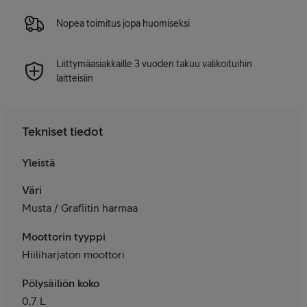
Nopea toimitus jopa huomiseksi
Liittymäasiakkaille 3 vuoden takuu valikoituihin
laitteisiin
Tekniset tiedot
Yleistä
Väri
Musta / Grafiitin harmaa
Moottorin tyyppi
Hiiliharjaton moottori
Pölysäiliön koko
0,7 L