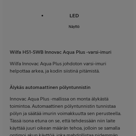
LED
Näyttö
Wilfa HS1-SWB Innovac Aqua Plus -varsi-imuri
Wilfa Innovac Aqua Plus johdoton varsi-imuri
helpottaa arkea, ja kodin siistinä pitämistä.
Älykäs automaattinen pölyntunnistin
Innovac Aqua Plus -mallissa on monta älykästä
toimintoa. Automaattinen pölyntunnistin tunnistaa
pölyn ja säätää imurin voimakkuutta sen perusteella.
Tässä isona etuna on se, että tehdessään niin laite
käyttää juuri oikean määrän tehoa, jolloin se samalla
optimoi akun käyttöä, joka mahdollistaa pidemmän