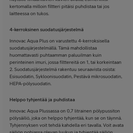
kertomalla milloin filtteri pitäisi puhdistaa tai jos
laitteessa on tukos.
4-kerroksinen suodatusjärjestelmä
Innovac Aqua Plus on varustettu 4-kerroksisella
suodatusjärjestelmällä. Tämä mahdollistaa
huomattavasti puhtaamman paluuilman kuin
perinteinen imuri, jossa filttereitä on 1, tai korkeintaan
2. Suodatusjärjestelmä rakentuu seuraavista osista:
Esisuodatin, Sykloonisuodatin, Pestävä mikrosuodatin,
HEPA-pölysuodatin.
Helppo tyhjentää ja puhdistaa
Innovac Aqua Plussassa on 0,7 litrainen pölypussiton
pölysäiliö, joka on helppo tyhjentää, kun se on täynnä.
Tyhjennyksen voit tehdä kahdella eri tavalla. Voit avata
säiliön pohjassa olevan luukun ja tyhjentää säiliön