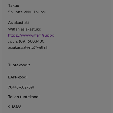
Takuu
5 vuotta, akku 1 vuosi
Asiakastuki
Wilfan asiakastuki:
https://www.wilfa.fi/support/
, puh: (09) 6803480,
asiakaspalvelu@wilfa.fi
Tuotekoodit
EAN-koodi
7044876027894
Telian tuotekoodi
9118466