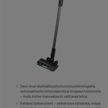
Varsi-imuri älykkäällä pölyntunnistusteknologialla,
automaattisella tehonsäädöllä ja moppaustoiminnolla
– myös kolme manuaalisesti valittavaa tehoa
Kattavat lisävarusteet – vaihdettava lattiaharja, moppi