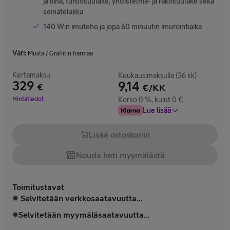
ja liina, turbosuulake, yhdistelmä- ja rakosuulake sekä
seinätelakka
140 W:n imuteho ja jopa 60 minuutin imurointiaika
Väri
:
Musta / Grafiitin harmaa
Kertamaksu
Kuukausimaksulla (36 kk)
329
9,14
€
€/KK
Hinta 329 €
Hintatiedot
Korko 0 %, kulut 0 €
Lue lisää
Lisää ostoskoriin
Nouda heti myymälästä
Toimitustavat
Selvitetään verkkosaatavuutta...
Selvitetään myymäläsaatavuutta...