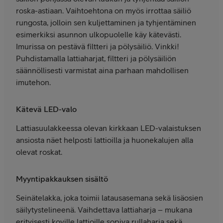
roska-astiaan. Vaihtoehtona on myös irrottaa säiliö
rungosta, jolloin sen kuljettaminen ja tyhjentäminen
esimerkiksi asunnon ulkopuolelle käy kätevästi.
Imurissa on pestävä filtteri ja pölysäiliö. Vinkki!
Puhdistamalla lattiaharjat, filtteri ja pölysäiliön
säännöllisesti varmistat aina parhaan mahdollisen
imutehon.
Kätevä LED-valo
Lattiasuulakkeessa olevan kirkkaan LED-valaistuksen
ansiosta näet helposti lattioilla ja huonekalujen alla
olevat roskat.
Myyntipakkauksen sisältö
Seinätelakka, joka toimii latausasemana sekä lisäosien
säilytystelineenä. Vaihdettava lattiaharja – mukana
erityisesti koville lattioille sopiva rullaharja sekä