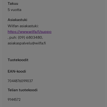
Takuu
5 vuotta
Asiakastuki
Wilfan asiakastuki:
https://www.wilfa.fi/support/
, puh: (09) 6803480,
asiakaspalvelu@wilfa.fi
Tuotekoodit
EAN-koodi
7044876099037
Telian tuotekoodi
9144572