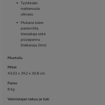
Tyylikkään
mattamusta
ulkoasu
Mukana tulee:
paistoritilä,
tilanjakaja sekä
pizzapannu
(halkaisija 26m)
Muotoilu
Mitat
43,02 x 39,2 x 30,8 cm
Paino
8 kg
Valmistajan takuu ja tuki