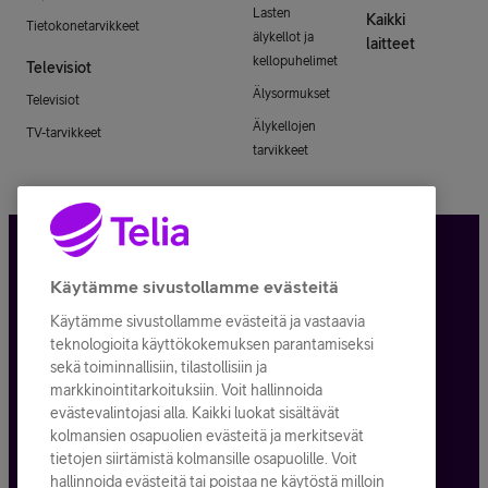
Lasten
Kaikki
Tietokonetarvikkeet
älykellot ja
laitteet
kellopuhelimet
Televisiot
Älysormukset
Televisiot
Älykellojen
TV-tarvikkeet
tarvikkeet
Tietosuoja ja -turva
Käytämme sivustollamme evästeitä
Käytämme sivustollamme evästeitä ja vastaavia
Tilauksen peruuttaminen
teknologioita käyttökokemuksen parantamiseksi
sekä toiminnallisiin, tilastollisiin ja
Käyttöehdot
markkinointitarkoituksiin. Voit hallinnoida
evästevalintojasi alla. Kaikki luokat sisältävät
Evästeiden käyttö
kolmansien osapuolien evästeitä ja merkitsevät
tietojen siirtämistä kolmansille osapuolille. Voit
Toimitusehdot ja palvelukuvaukset
hallinnoida evästeitä tai poistaa ne käytöstä milloin