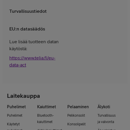
Turvallisuustiedot
EU:n datasäädös
Lue lisää tuotteen datan
käytöstä:
https://www.telia.fi/eu-
data-act
Laitekauppa
Puhelimet
Kaiuttimet
Pelaaminen
Älykoti
Puhelimet
Bluetooth-
Pelikonsolit
Turvallisuus
kaiuttimet
ja valvonta
Käytetyt
Konsolipelit