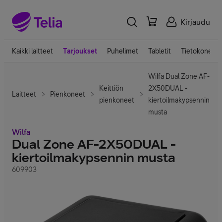
Kirjaudu
Kaikki laitteet
Tarjoukset
Puhelimet
Tabletit
Tietokoneet
Wilfa Dual Zone AF-
Keittiön
2X50DUAL -
Laitteet
Pienkoneet
pienkoneet
kiertoilmakypsennin
musta
Wilfa
Dual Zone AF-2X50DUAL -
kiertoilmakypsennin musta
609903