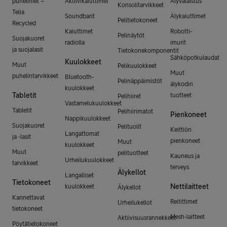
puhelimet –
Aktiivikaiuttimet
Älyvalaistus
Konsolitarvikkeet
Telia
Soundbarit
Älykaiuttimet
Pelitietokoneet
Recycled
Kaiuttimet
Robotti-
Pelinäytöt
Suojakuoret
radiolla
imurit
ja suojalasit
Tietokonekomponentit
Sähköpotkulaudat
Kuulokkeet
Muut
Pelikuulokkeet
Muut
puhelintarvikkeet
Bluetooth-
Pelinäppäimistöt
älykodin
kuulokkeet
Tabletit
tuotteet
Pelihiiret
Vastamelukuulokkeet
Tabletit
Pelihiirimatot
Pienkoneet
Nappikuulokkeet
Suojakuoret
Pelituolit
Keittiön
Langattomat
ja -lasit
pienkoneet
Muut
kuulokkeet
Muut
pelituotteet
Kauneus ja
Urheilukuulokkeet
tarvikkeet
terveys
Älykellot
Langalliset
Tietokoneet
Nettilaitteet
kuulokkeet
Älykellot
Kannettavat
Reitittimet
Urheilukellot
tietokoneet
Mesh-laitteet
Aktiivisuusrannekkeet
Pöytätietokoneet