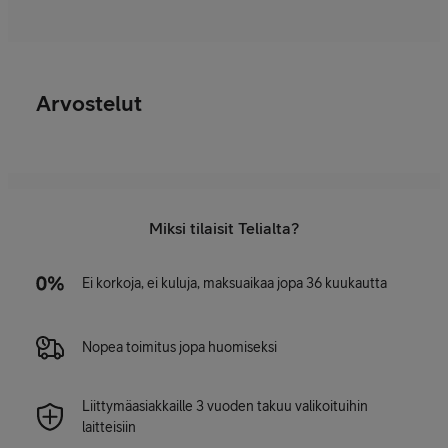
Arvostelut
Miksi tilaisit Telialta?
Ei korkoja, ei kuluja, maksuaikaa jopa 36 kuukautta
Nopea toimitus jopa huomiseksi
Liittymäasiakkaille 3 vuoden takuu valikoituihin
laitteisiin