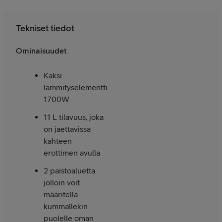
Tekniset tiedot
Ominaisuudet
Kaksi
lämmityselementtiä
1700W
11 L tilavuus, joka
on jaettavissa
kahteen
erottimen avulla
2 paistoaluetta
jolloin voit
määritellä
kummallekin
puolelle oman