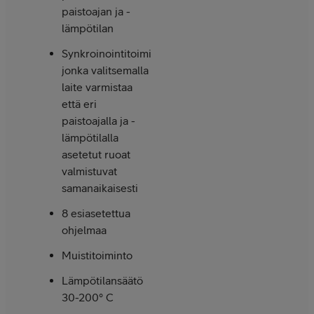
paistoajan ja -
lämpötilan
Synkroinointitoiminto,
jonka valitsemalla
laite varmistaa
että eri
paistoajalla ja -
lämpötilalla
asetetut ruoat
valmistuvat
samanaikaisesti
8 esiasetettua
ohjelmaa
Muistitoiminto
Lämpötilansäätö
30-200° C