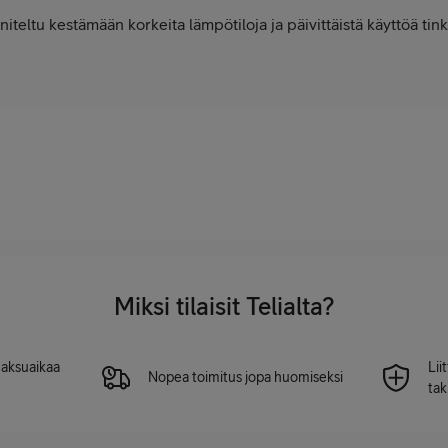
teltu kestämään korkeita lämpötiloja ja päivittäistä käyttöä tink
Miksi tilaisit Telialta?
 maksuaikaa
Lii
Nopea toimitus jopa huomiseksi
tak