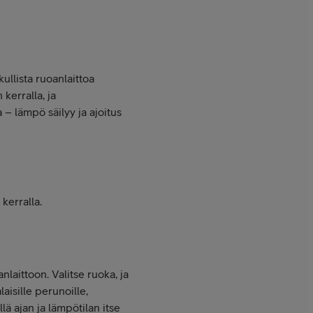
ullista ruoanlaittoa
kerralla, ja
– lämpö säilyy ja ajoitus
kerralla.
laittoon. Valitse ruoka, ja
aisille perunoille,
llä ajan ja lämpötilan itse