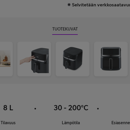
Selvitetään verkkosaatavuu
TUOTEKUVAT
8 L
30 - 200°C
Tilavuus
Lämpötila
Esiasenne