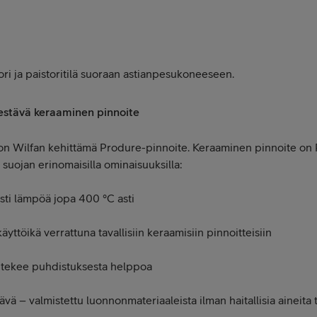
kori ja paistoritilä suoraan astianpesukoneeseen.
kestävä keraaminen pinnoite
n Wilfan kehittämä Produre-pinnoite. Keraaminen pinnoite on P
 suojan erinomaisilla ominaisuuksilla:
sti lämpöä jopa 400 °C asti
yttöikä verrattuna tavallisiin keraamisiin pinnoitteisiin
 tekee puhdistuksesta helppoa
tävä – valmistettu luonnonmateriaaleista ilman haitallisia aineit