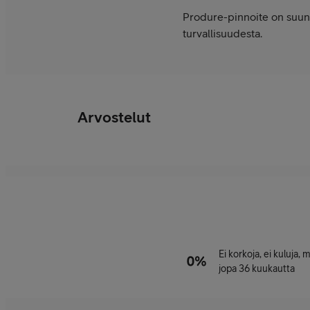
Produre-pinnoite on suunni
turvallisuudesta.
Arvostelut
Ei korkoja, ei kuluja,
jopa 36 kuukautta