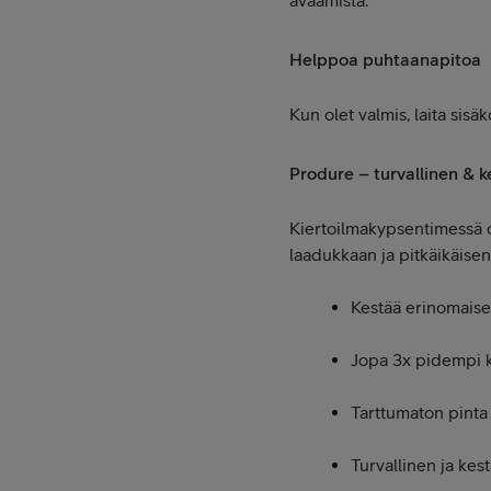
avaamista.
Helppoa puhtaanapitoa
Kun olet valmis, laita sisä
Produre – turvallinen & 
Kiertoilmakypsentimessä o
laadukkaan ja pitkäikäisen
Kestää erinomaise
Jopa 3x pidempi kä
Tarttumaton pinta
Turvallinen ja kes