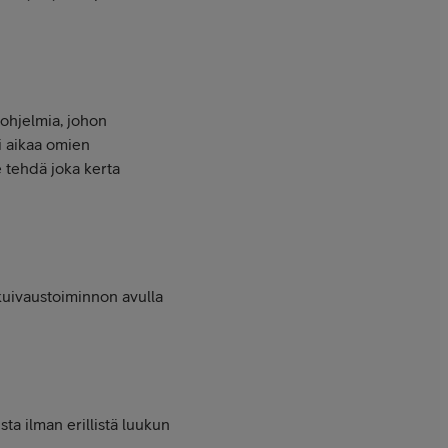
 ohjelmia, johon
ai aikaa omien
e tehdä joka kerta
 kuivaustoiminnon avulla
ta ilman erillistä luukun