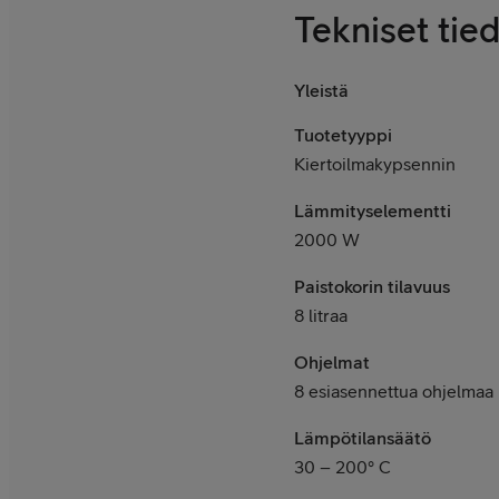
Tekniset tie
Yleistä
Tuotetyyppi
Kiertoilmakypsennin
Lämmityselementti
2000 W
Paistokorin tilavuus
8
litraa
Ohjelmat
8 esiasennettua ohjelmaa
Lämpötilansäätö
30
–
200° C