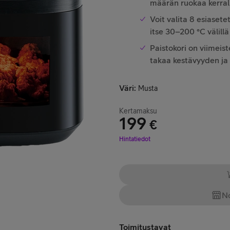
määrän ruokaa kerral
Voit valita 8 esiasete
itse 30–200 °C välillä
Paistokori on viimeis
takaa kestävyyden ja
Väri
:
Musta
Kertamaksu
199
€
Hinta 199 €
Hintatiedot
No
Toimitustavat