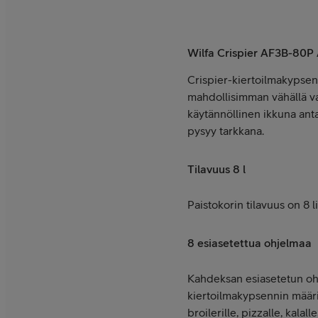
Wilfa Crispier AF3B-80P 
Crispier-kiertoilmakypsenn
mahdollisimman vähällä vai
käytännöllinen ikkuna anta
pysyy tarkkana.
Tilavuus 8 l
Paistokorin tilavuus on 8 
8 esiasetettua ohjelmaa
Kahdeksan esiasetetun ohje
kiertoilmakypsennin määrit
broilerille, pizzalle, kalal