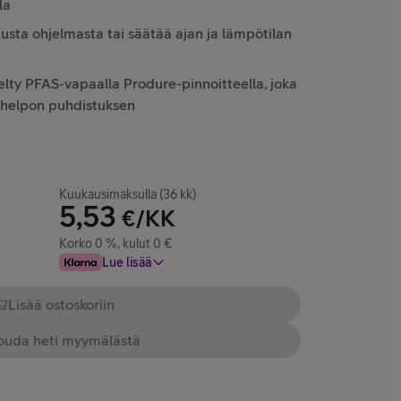
la
tusta ohjelmasta tai säätää ajan ja lämpötilan
telty PFAS-vapaalla Produre-pinnoitteella, joka
 helpon puhdistuksen
Kuukausimaksulla (36 kk)
5,53
€/KK
Korko 0 %, kulut 0 €
Lue lisää
Lisää ostoskoriin
uda heti myymälästä