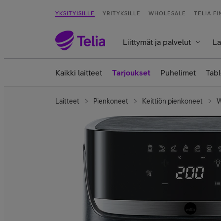
YKSITYISILLE
YRITYKSILLE
WHOLESALE
TELIA F
Liittymät ja palvelut
La
Kaikki laitteet
Tarjoukset
Puhelimet
Tabl
Laitteet
Pienkoneet
Keittiön pienkoneet
W