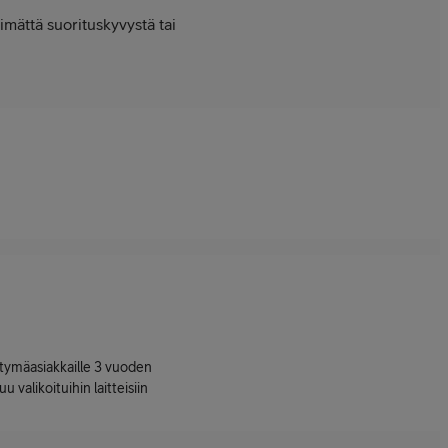
imättä suorituskyvystä tai
ttymäasiakkaille 3 vuoden
uu valikoituihin laitteisiin