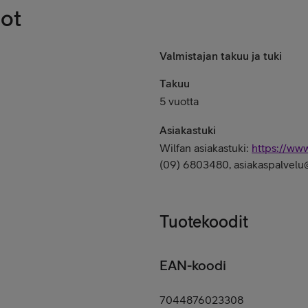
dot
Valmistajan takuu ja tuki
Takuu
5 vuotta
Asiakastuki
Wilfan asiakastuki:
https://www
(09) 6803480, asiakaspalvelu@
Tuotekoodit
EAN-koodi
7044876023308