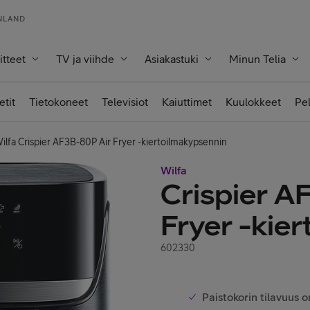
INLAND
itteet
TV ja viihde
Asiakastuki
Minun Telia
etit
Tietokoneet
Televisiot
Kaiuttimet
Kuulokkeet
Pe
ilfa Crispier AF3B-80P Air Fryer -kiertoilmakypsennin
Wilfa
Crispier A
Fryer -kie
602330
Paistokorin tilavuus o