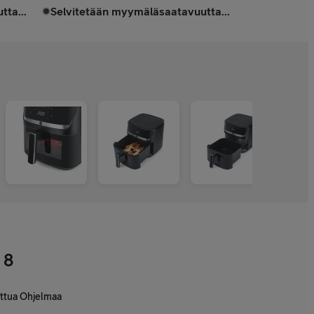
tta...
Selvitetään myymäläsaatavuutta...
8
ttua Ohjelmaa