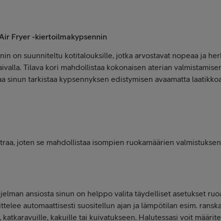
Air Fryer -kiertoilmakypsennin
in on suunniteltu kotitalouksille, jotka arvostavat nopeaa ja herk
valla. Tilava kori mahdollistaa kokonaisen aterian valmistamisen 
a sinun tarkistaa kypsennyksen edistymisen avaamatta laatikkoa 
litraa, joten se mahdollistaa isompien ruokamäärien valmistuksen 
lman ansiosta sinun on helppo valita täydelliset asetukset ruoan
telee automaattisesti suositellun ajan ja lämpötilan esim. ranskal
le, katkaravuille, kakuille tai kuivatukseen. Halutessasi voit määrite