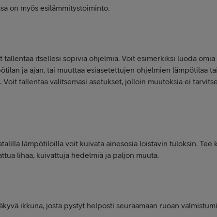
ssa on myös esilämmitystoiminto.
 tallentaa itsellesi sopivia ohjelmia. Voit esimerkiksi luoda omia
ötilan ja ajan, tai muuttaa esiasetettujen ohjelmien lämpötilaa t
Voit tallentaa valitsemasi asetukset, jolloin muutoksia ei tarvits
lilla lämpötiloilla voit kuivata ainesosia loistavin tuloksin. Tee
attua lihaa, kuivattuja hedelmiä ja paljon muuta.
äkyvä ikkuna, josta pystyt helposti seuraamaan ruoan valmistumis