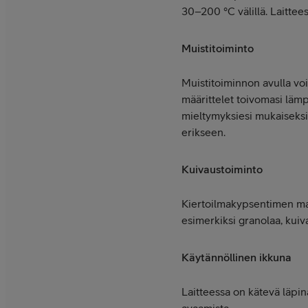
30–200 °C välillä. Laittee
Muistitoiminto
Muistitoiminnon avulla voit
määrittelet toivomasi lämp
mieltymyksiesi mukaiseksi. 
erikseen.
Kuivaustoiminto
Kiertoilmakypsentimen mata
esimerkiksi granolaa, kuiv
Käytännöllinen ikkuna
Laitteessa on kätevä läpin