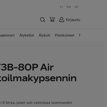
FI
EN
SV
Kirjaudu
laaminen
Älykellot
Älykoti
Pienkoneet
Nettilaitteet
F3B-80P Air
rtoilmakypsennin
n 8 litraa, joten voit valmistaa isommankin