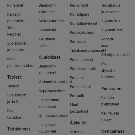
Puhelimet
Bluetooth-
Pelikonsolit
Turvallisuus
kaiuttimet
ja valvonta
Käytetyt
Konsolipelit
puhelimet –
Aktiivikaiuttimet
Älyvalaistus
Konsolitarvikkeet
Telia
Soundbarit
Älykaiuttimet
Pelitietokoneet
Recycled
Kaiuttimet
Robotti-
Pelinäytöt
Suojakuoret
radiolla
imurit
ja suojalasit
Tietokonekomponentit
Sähköpotkulaudat
Kuulokkeet
Muut
Pelikuulokkeet
Muut
puhelintarvikkeet
Bluetooth-
Pelinäppäimistöt
älykodin
kuulokkeet
Tabletit
tuotteet
Pelihiiret
Vastamelukuulokkeet
Tabletit
Pelihiirimatot
Pienkoneet
Nappikuulokkeet
Suojakuoret
Pelituolit
Keittiön
Langattomat
ja -lasit
pienkoneet
Muut
kuulokkeet
Muut
pelituotteet
Kauneus ja
Urheilukuulokkeet
tarvikkeet
terveys
Älykellot
Langalliset
Tietokoneet
Nettilaitteet
kuulokkeet
Älykellot