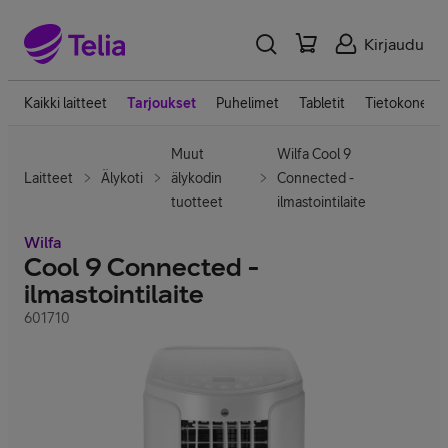
Kirjaudu
Kaikki laitteet
Tarjoukset
Puhelimet
Tabletit
Tietokoneet
Muut
Wilfa Cool 9
Laitteet
Älykoti
älykodin
Connected -
tuotteet
ilmastointilaite
Wilfa
Cool 9 Connected -
ilmastointilaite
601710