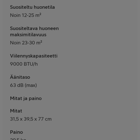
Suositeltu huonetila
Noin 12-25 m²
Suositeltava huoneen
maksimitilavuus
Noin 23-30 m²
Viilennyskapasiteetti
9000 BTU/h
Äänitaso
63 dB (max)
Mitat ja paino
Mitat
31,5 x 39,5 x 77 cm
Paino
29,5 kg