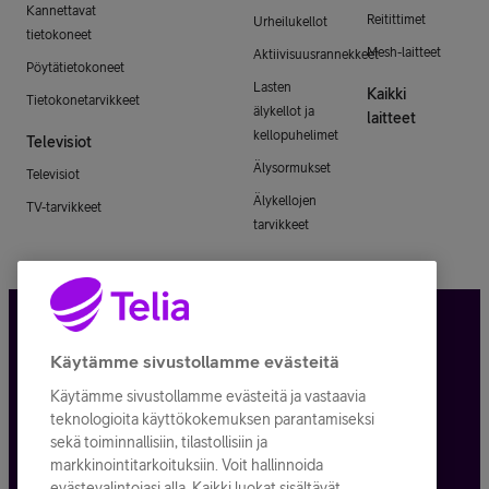
Kannettavat
Reitittimet
Urheilukellot
tietokoneet
Mesh-laitteet
Aktiivisuusrannekkeet
Pöytätietokoneet
Lasten
Kaikki
Tietokonetarvikkeet
älykellot ja
laitteet
kellopuhelimet
Televisiot
Älysormukset
Televisiot
Älykellojen
TV-tarvikkeet
tarvikkeet
Tietosuoja ja -turva
Käytämme sivustollamme evästeitä
Käytämme sivustollamme evästeitä ja vastaavia
Tilauksen peruuttaminen
teknologioita käyttökokemuksen parantamiseksi
sekä toiminnallisiin, tilastollisiin ja
Käyttöehdot
markkinointitarkoituksiin. Voit hallinnoida
evästevalintojasi alla. Kaikki luokat sisältävät