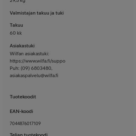
Valmistajan takuu ja tuki
Takuu
60 kk
Asiakastuki
Wilfan asiakastuki:
https://www.wilfa.fi/support/,
Puh: (09) 6803480,
asiakaspalvelu@wilfa.fi
Tuotekoodit
EAN-koodi
7044876017109
Telian tuotekoodi