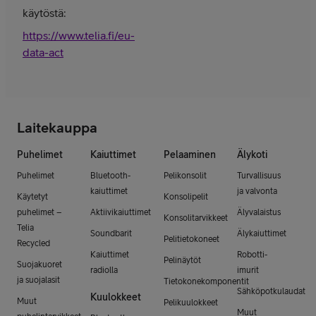
käytöstä:
https://www.telia.fi/eu-
data-act
Laitekauppa
Puhelimet
Kaiuttimet
Pelaaminen
Älykoti
Puhelimet
Bluetooth-
Pelikonsolit
Turvallisuus
kaiuttimet
ja valvonta
Käytetyt
Konsolipelit
puhelimet –
Aktiivikaiuttimet
Älyvalaistus
Konsolitarvikkeet
Telia
Soundbarit
Älykaiuttimet
Pelitietokoneet
Recycled
Kaiuttimet
Robotti-
Pelinäytöt
Suojakuoret
radiolla
imurit
ja suojalasit
Tietokonekomponentit
Sähköpotkulaudat
Kuulokkeet
Muut
Pelikuulokkeet
Muut