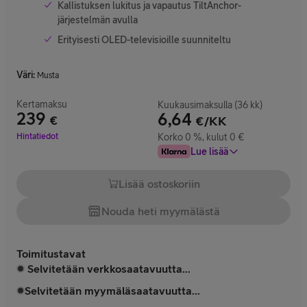
Kallistuksen lukitus ja vapautus TiltAnchor-
järjestelmän avulla
Erityisesti OLED-televisioille suunniteltu
Väri
:
Musta
Kertamaksu
Kuukausimaksulla (36 kk)
239
6,64
€
€/KK
Hinta 239 €
Hintatiedot
Korko 0 %, kulut 0 €
Lue lisää
Lisää ostoskoriin
Nouda heti myymälästä
Toimitustavat
Selvitetään verkkosaatavuutta...
Selvitetään myymäläsaatavuutta...