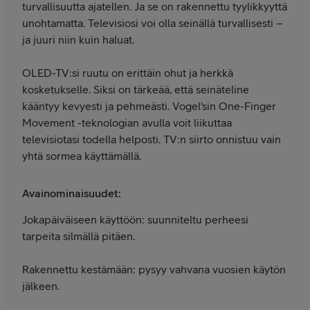
turvallisuutta ajatellen. Ja se on rakennettu tyylikkyyttä
unohtamatta. Televisiosi voi olla seinällä turvallisesti –
ja juuri niin kuin haluat.
OLED-TV:si ruutu on erittäin ohut ja herkkä
kosketukselle. Siksi on tärkeää, että seinäteline
kääntyy kevyesti ja pehmeästi. Vogel'sin One-Finger
Movement -teknologian avulla voit liikuttaa
televisiotasi todella helposti. TV:n siirto onnistuu vain
yhtä sormea käyttämällä.
Avainominaisuudet:
Jokapäiväiseen käyttöön: suunniteltu perheesi
tarpeita silmällä pitäen.
Rakennettu kestämään: pysyy vahvana vuosien käytön
jälkeen.