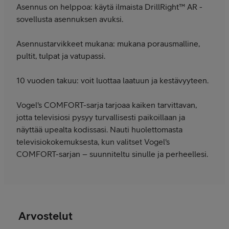
Asennus on helppoa: käytä ilmaista DrillRight™ AR -
sovellusta asennuksen avuksi.
Asennustarvikkeet mukana: mukana porausmalline,
pultit, tulpat ja vatupassi.
10 vuoden takuu: voit luottaa laatuun ja kestävyyteen.
Vogel's COMFORT-sarja tarjoaa kaiken tarvittavan,
jotta televisiosi pysyy turvallisesti paikoillaan ja
näyttää upealta kodissasi. Nauti huolettomasta
televisiokokemuksesta, kun valitset Vogel's
COMFORT-sarjan – suunniteltu sinulle ja perheellesi.
Arvostelut