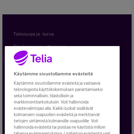
Tietosuoja ja -turva
Tilauksen peruuttaminen
Käyttöehdot
Evästeiden käyttö
Käytämme sivustollamme evästeitä
Käytämme sivustollamme evästeitä ja vastaavia
Toimitusehdot ja palvelukuvaukset
teknologioita käyttökokemuksen parantamiseksi
sekä toiminnallisiin, tilastollisiin ja
markkinointitarkoituksiin. Voit hallinnoida
evästevalintojasi alla. Kaikki luokat sisältävät
Kaikki hinnat ALV
25,5
%
kolmansien osapuolien evästeitä ja merkitsevät
tietojen siirtämistä kolmansille osapuolille. Voit
© Telia Company
2026
hallinnoida evästeitä tai poistaa ne käytöstä milloin
tahansa evästeasetuksissa. Lisätietoja evästeistä saat