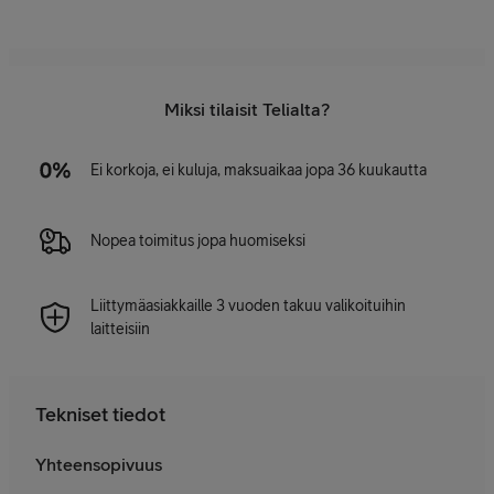
Miksi tilaisit Telialta?
Ei korkoja, ei kuluja, maksuaikaa jopa 36 kuukautta
Nopea toimitus jopa huomiseksi
Liittymäasiakkaille 3 vuoden takuu valikoituihin
laitteisiin
Tekniset tiedot
Yhteensopivuus