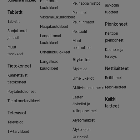
puhelintarvikkeet
Bluetooth-
Pelinäppäimistöt
älykodin
kuulokkeet
Tabletit
tuotteet
Pelihiiret
Vastamelukuulokkeet
Tabletit
Pelihiirimatot
Pienkoneet
Nappikuulokkeet
Suojakuoret
Pelituolit
Keittiön
Langattomat
ja -lasit
pienkoneet
Muut
kuulokkeet
Muut
pelituotteet
Kauneus ja
Urheilukuulokkeet
tarvikkeet
terveys
Älykellot
Langalliset
Tietokoneet
Nettilaitteet
kuulokkeet
Älykellot
Kannettavat
Reitittimet
Urheilukellot
tietokoneet
Mesh-laitteet
Aktiivisuusrannekkeet
Pöytätietokoneet
Lasten
Kaikki
Tietokonetarvikkeet
älykellot ja
laitteet
kellopuhelimet
Televisiot
Älysormukset
Televisiot
Älykellojen
TV-tarvikkeet
tarvikkeet