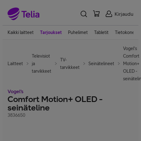
Kirjaudu
Kaikki laitteet
Tarjoukset
Puhelimet
Tabletit
Tietokoneet
Vogel's
Televisiot
Comfort
TV-
Laitteet
ja
Seinätelineet
Motion+
tarvikkeet
tarvikkeet
OLED -
seinäteli
Vogel's
Comfort Motion+ OLED -
seinäteline
3836650