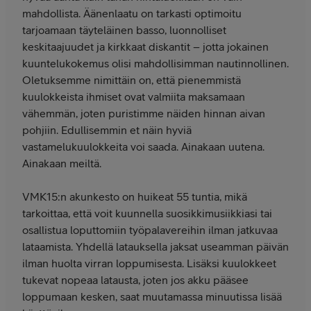
mahdollista. Äänenlaatu on tarkasti optimoitu
tarjoamaan täyteläinen basso, luonnolliset
keskitaajuudet ja kirkkaat diskantit – jotta jokainen
kuuntelukokemus olisi mahdollisimman nautinnollinen.
Oletuksemme nimittäin on, että pienemmistä
kuulokkeista ihmiset ovat valmiita maksamaan
vähemmän, joten puristimme näiden hinnan aivan
pohjiin. Edullisemmin et näin hyviä
vastamelukuulokkeita voi saada. Ainakaan uutena.
Ainakaan meiltä.
VMK15:n akunkesto on huikeat 55 tuntia, mikä
tarkoittaa, että voit kuunnella suosikkimusiikkiasi tai
osallistua loputtomiin työpalavereihin ilman jatkuvaa
lataamista. Yhdellä latauksella jaksat useamman päivän
ilman huolta virran loppumisesta. Lisäksi kuulokkeet
tukevat nopeaa latausta, joten jos akku pääsee
loppumaan kesken, saat muutamassa minuutissa lisää