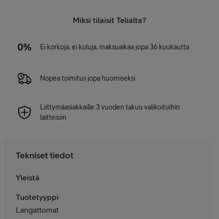
Miksi tilaisit Telialta?
Ei korkoja, ei kuluja, maksuaikaa jopa 36 kuukautta
Nopea toimitus jopa huomiseksi
Liittymäasiakkaille 3 vuoden takuu valikoituihin
laitteisiin
Tekniset tiedot
Yleistä
Tuotetyyppi
Langattomat