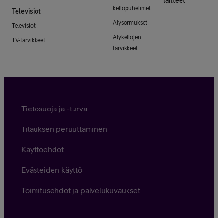
laitteet
kellopuhelimet
Televisiot
Älysormukset
Televisiot
Älykellojen
TV-tarvikkeet
tarvikkeet
Tietosuoja ja -turva
Tilauksen peruuttaminen
Käyttöehdot
Evästeiden käyttö
Toimitusehdot ja palvelukuvaukset