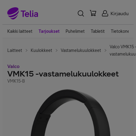
Kirjaudu
Kaikki laitteet
Tarjoukset
Puhelimet
Tabletit
Tietokoneet
Valco VMK15 
Laitteet
Kuulokkeet
Vastamelukuulokkeet
vastamelukuu
Valco
VMK15 -vastamelukuulokkeet
VMK15-B