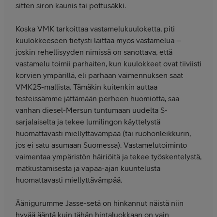
sitten siron kaunis tai pottusäkki.
Koska VMK tarkoittaa vastamelukuuloketta, piti
kuulokkeeseen tietysti laittaa myös vastamelua –
joskin rehellisyyden nimissä on sanottava, että
vastamelu toimii parhaiten, kun kuulokkeet ovat tiiviisti
korvien ympärillä, eli parhaan vaimennuksen saat
VMK25-mallista. Tämäkin kuitenkin auttaa
testeissämme jättämään perheen huomiotta, saa
vanhan diesel-Mersun tuntumaan uudelta S-
sarjalaiselta ja tekee lumilingon käyttelystä
huomattavasti miellyttävämpää (tai ruohonleikkurin,
jos ei satu asumaan Suomessa). Vastamelutoiminto
vaimentaa ympäristön häiriöitä ja tekee työskentelystä,
matkustamisesta ja vapaa-ajan kuuntelusta
huomattavasti miellyttävämpää.
Äänigurumme Jasse-setä on hinkannut näistä niin
hyvää ääntä kuin tähän hintaluokkaan on vain