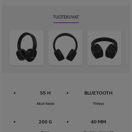
TUOTEKUVAT
55 H
BLUETOOTH
Akun kesto
Yhteys
200 G
40 MM