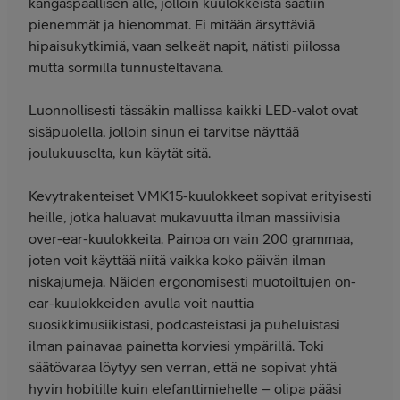
kangaspäällisen alle, jolloin kuulokkeista saatiin
pienemmät ja hienommat. Ei mitään ärsyttäviä
hipaisukytkimiä, vaan selkeät napit, nätisti piilossa
mutta sormilla tunnusteltavana.
Luonnollisesti tässäkin mallissa kaikki LED-valot ovat
sisäpuolella, jolloin sinun ei tarvitse näyttää
joulukuuselta, kun käytät sitä.
Kevytrakenteiset VMK15-kuulokkeet sopivat erityisesti
heille, jotka haluavat mukavuutta ilman massiivisia
over-ear-kuulokkeita. Painoa on vain 200 grammaa,
joten voit käyttää niitä vaikka koko päivän ilman
niskajumeja. Näiden ergonomisesti muotoiltujen on-
ear-kuulokkeiden avulla voit nauttia
suosikkimusiikistasi, podcasteistasi ja puheluistasi
ilman painavaa painetta korviesi ympärillä. Toki
säätövaraa löytyy sen verran, että ne sopivat yhtä
hyvin hobitille kuin elefanttimiehelle – olipa pääsi