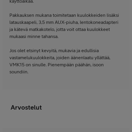
käyttöaikaa.
Pakkauksen mukana toimitetaan kuulokkeiden lisäksi
latauskaapeli, 3,5 mm AUX-piuha, lentokoneadapteri
ja kätevä matkakotelo, jotta voit ottaa kuulokkeet
mukaasi minne tahansa.
Jos olet etsinyt kevyitä, mukavia ja edullisia
vastamelukuulokkeita, joiden äänenlaatu yllättää,
VMK15 on sinulle. Pienempään päähän, isoon
soundiin.
Arvostelut