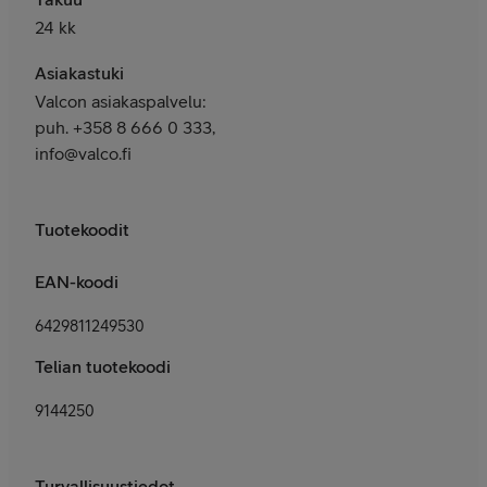
24 kk
Asiakastuki
Valcon asiakaspalvelu:
puh. +358 8 666 0 333,
info@valco.fi
Tuotekoodit
EAN-koodi
6429811249530
Telian tuotekoodi
9144250
Turvallisuustiedot