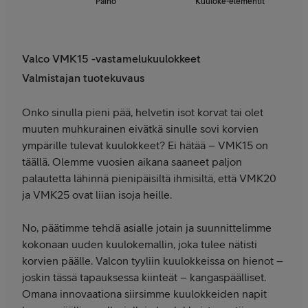
Paino
Kuuloke-elementit
Valco VMK15 -vastamelukuulokkeet
Valmistajan tuotekuvaus
Onko sinulla pieni pää, helvetin isot korvat tai olet
muuten muhkurainen eivätkä sinulle sovi korvien
ympärille tulevat kuulokkeet? Ei hätää – VMK15 on
täällä. Olemme vuosien aikana saaneet paljon
palautetta lähinnä pienipäisiltä ihmisiltä, että VMK20
ja VMK25 ovat liian isoja heille.
No, päätimme tehdä asialle jotain ja suunnittelimme
kokonaan uuden kuulokemallin, joka tulee nätisti
korvien päälle. Valcon tyyliin kuulokkeissa on hienot –
joskin tässä tapauksessa kiinteät – kangaspäälliset.
Omana innovaationa siirsimme kuulokkeiden napit