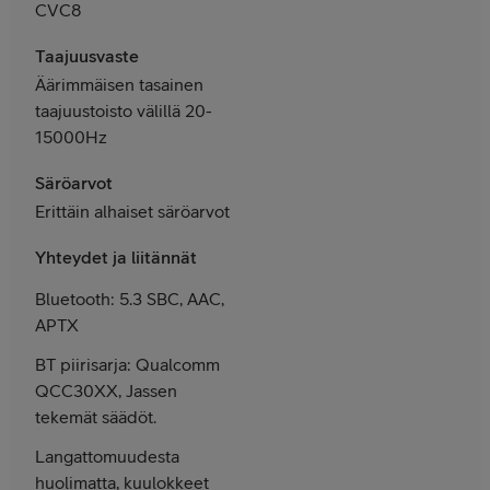
CVC8
Taajuusvaste
Äärimmäisen tasainen
taajuustoisto välillä 20-
15000Hz
Säröarvot
Erittäin alhaiset säröarvot
Yhteydet ja liitännät
Bluetooth: 5.3 SBC, AAC,
APTX
BT piirisarja: Qualcomm
QCC30XX, Jassen
tekemät säädöt.
Langattomuudesta
huolimatta, kuulokkeet