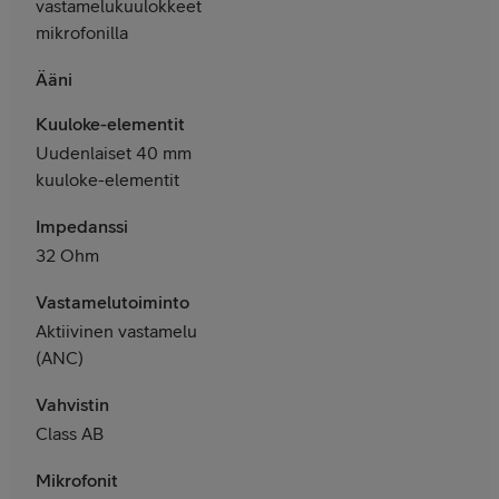
vastamelukuulokkeet
mikrofonilla
Ääni
Kuuloke-elementit
Uudenlaiset 40 mm
kuuloke-elementit
Impedanssi
32 Ohm
Vastamelutoiminto
Aktiivinen vastamelu
(ANC)
Vahvistin
Class AB
Mikrofonit