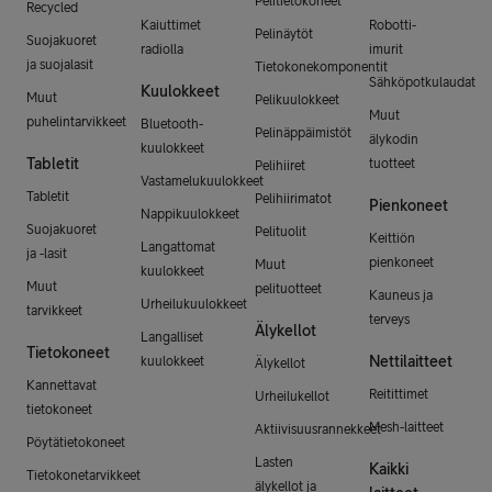
Pelitietokoneet
Recycled
Kaiuttimet
Robotti-
Pelinäytöt
Suojakuoret
radiolla
imurit
ja suojalasit
Tietokonekomponentit
Sähköpotkulaudat
Kuulokkeet
Muut
Pelikuulokkeet
Muut
puhelintarvikkeet
Bluetooth-
Pelinäppäimistöt
älykodin
kuulokkeet
Tabletit
tuotteet
Pelihiiret
Vastamelukuulokkeet
Tabletit
Pelihiirimatot
Pienkoneet
Nappikuulokkeet
Suojakuoret
Pelituolit
Keittiön
Langattomat
ja -lasit
pienkoneet
Muut
kuulokkeet
Muut
pelituotteet
Kauneus ja
Urheilukuulokkeet
tarvikkeet
terveys
Älykellot
Langalliset
Tietokoneet
Nettilaitteet
kuulokkeet
Älykellot
Kannettavat
Reitittimet
Urheilukellot
tietokoneet
Mesh-laitteet
Aktiivisuusrannekkeet
Pöytätietokoneet
Lasten
Kaikki
Tietokonetarvikkeet
älykellot ja