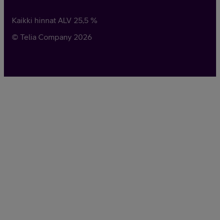
Kaikki hinnat ALV
25,5
%
© Telia Company
2026