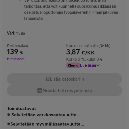
VMK15:n akunkesto on huikeat 55 tuntia, mikä
tarkoittaa, että voit kuunnella suosikkimusiikkiasi tai
osallistua loputtomiin työpalavereihin ilman jatkuvaa
lataamista
Väri
:
Musta
Kertamaksu
Kuukausimaksulla (36 kk)
139
3,87
€
€/KK
Hinta 139 €
Hintatiedot
Korko 0 %, kulut 0 €
Lue lisää
Lisää ostoskoriin
Nouda heti myymälästä
Toimitustavat
Selvitetään verkkosaatavuutta...
Selvitetään myymäläsaatavuutta...