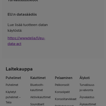
EU:n datasäädös
Lue lisää tuotteen datan
käytöstä:
https://www.telia.fi/eu-
data-act
Laitekauppa
Puhelimet
Kaiuttimet
Pelaaminen
Älykoti
Puhelimet
Bluetooth-
Pelikonsolit
Turvallisuus
kaiuttimet
ja valvonta
Käytetyt
Konsolipelit
puhelimet –
Aktiivikaiuttimet
Älyvalaistus
Konsolitarvikkeet
Telia
Soundbarit
Älykaiuttimet