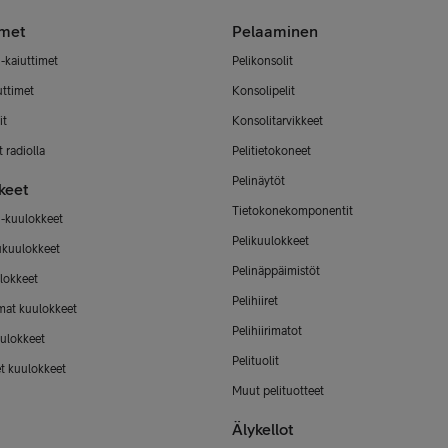
imet
Pelaaminen
-kaiuttimet
Pelikonsolit
uttimet
Konsolipelit
it
Konsolitarvikkeet
 radiolla
Pelitietokoneet
Pelinäytöt
keet
Tietokonekomponentit
-kuulokkeet
Pelikuulokkeet
ukuulokkeet
Pelinäppäimistöt
lokkeet
Pelihiiret
mat kuulokkeet
Pelihiirimatot
ulokkeet
Pelituolit
et kuulokkeet
Muut pelituotteet
Älykellot