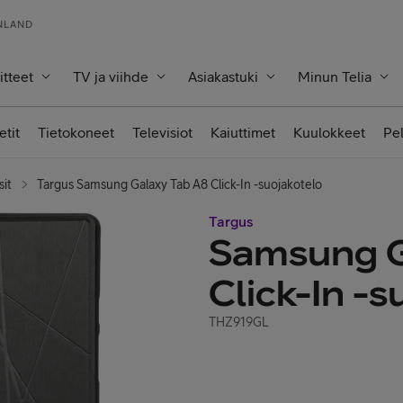
INLAND
itteet
TV ja viihde
Asiakastuki
Minun Telia
etit
Tietokoneet
Televisiot
Kaiuttimet
Kuulokkeet
Pe
sit
Targus Samsung Galaxy Tab A8 Click-In -suojakotelo
Targus
Samsung G
Click-In -s
THZ919GL