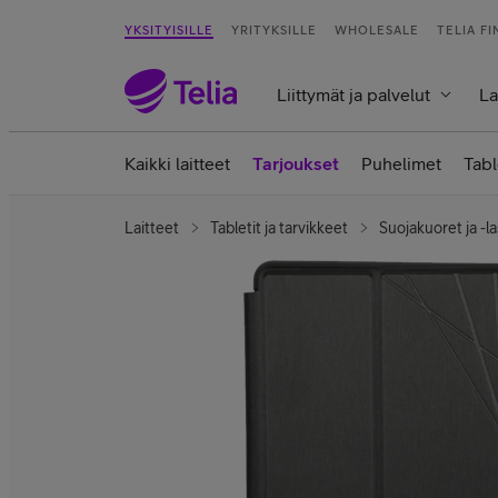
YKSITYISILLE
YRITYKSILLE
WHOLESALE
TELIA F
Liittymät ja palvelut
La
Kaikki laitteet
Tarjoukset
Puhelimet
Tabl
Laitteet
Tabletit ja tarvikkeet
Suojakuoret ja -la