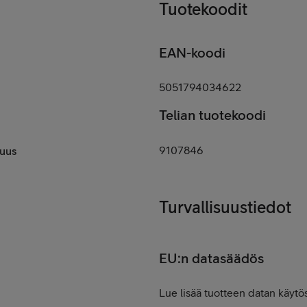
Tuotekoodit
EAN-koodi
5051794034622
Telian tuotekoodi
9107846
uus
Turvallisuustiedot
EU:n datasäädös
Lue lisää tuotteen datan käytös