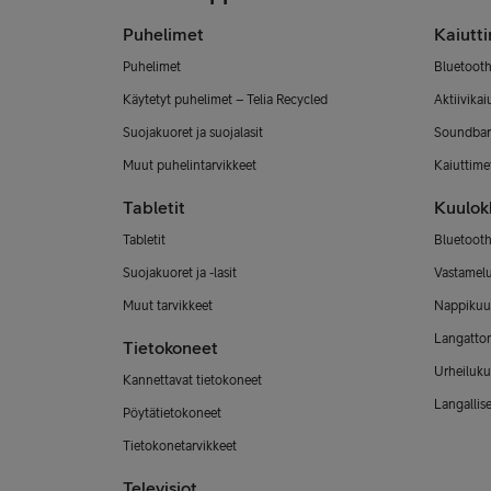
Puhelimet
Kaiutt
Puhelimet
Bluetooth
Käytetyt puhelimet – Telia Recycled
Aktiivikai
Suojakuoret ja suojalasit
Soundbar
Muut puhelintarvikkeet
Kaiuttimet
Tabletit
Kuulok
Tabletit
Bluetooth
Suojakuoret ja -lasit
Vastamel
Muut tarvikkeet
Nappikuu
Langatto
Tietokoneet
Urheiluku
Kannettavat tietokoneet
Langallis
Pöytätietokoneet
Tietokonetarvikkeet
Televisiot