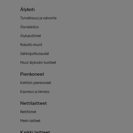
Älykoti
Turvallisuus ja valvonta
Älyvalaistus
Älykaiuttimet
Robotti-imurit
Sähköpotkulaudat
Muut älykodin tuotteet
Pienkoneet
Keittiön pienkoneet
Kauneus ja terveys
Nettilaitteet
Reitittimet
Mesh-laitteet
Kaikki laitteet