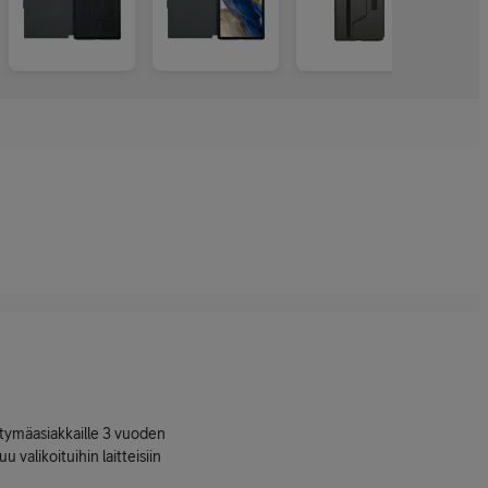
ttymäasiakkaille 3 vuoden
uu valikoituihin laitteisiin