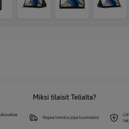
Miksi tilaisit Telialta?
 maksuaikaa
Lii
Nopea toimitus jopa huomiseksi
tak