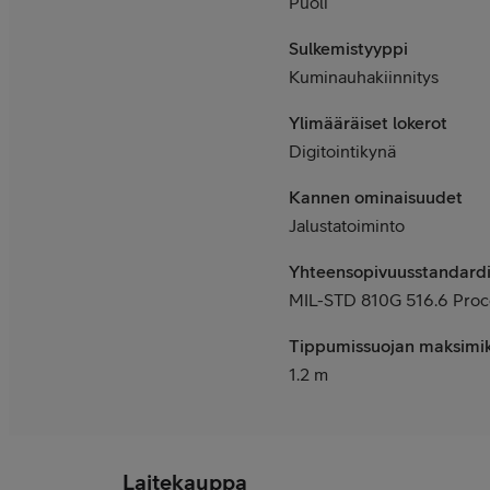
Puoli
Sulkemistyyppi
Kuminauhakiinnitys
Ylimääräiset lokerot
Digitointikynä
Kannen ominaisuudet
Jalustatoiminto
Yhteensopivuusstandardi
MIL-STD 810G 516.6 Proc
Tippumissuojan maksimi
1.2 m
Laitekauppa