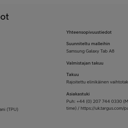
dot
Yhteensopivuustiedot
Suunniteltu malleihin
Samsung Galaxy Tab A8
Valmistajan takuu
Takuu
Rajoitettu elinikäinen vaihtota
Asiakastuki
Puh: +44 (0) 207 744 0330 (Ma
time) / https://uk.targus.com/
ani (TPU)