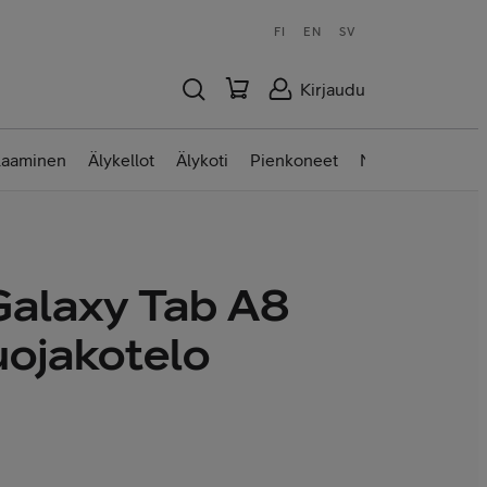
FI
EN
SV
Kirjaudu
laaminen
Älykellot
Älykoti
Pienkoneet
Nettilaitteet
alaxy Tab A8
uojakotelo