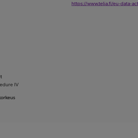
https://www.telia.fi/eu-data-ac
t
edure IV
korkeus