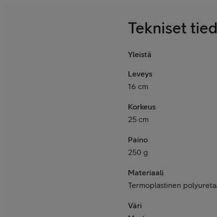
Tekniset tie
Yleistä
Leveys
16 cm
Korkeus
25 cm
Paino
250 g
Materiaali
Termoplastinen polyureta
Väri