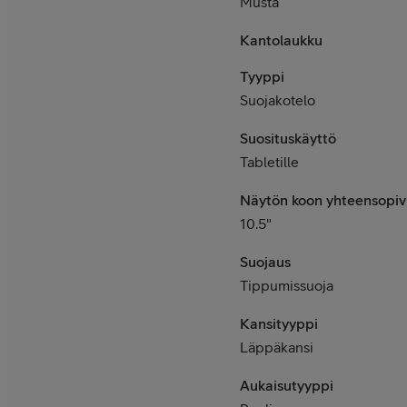
Musta
Kantolaukku
Tyyppi
Suojakotelo
Suosituskäyttö
Tabletille
Näytön koon yhteensopiv
10.5"
Suojaus
Tippumissuoja
Kansityyppi
Läppäkansi
Aukaisutyyppi