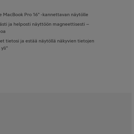
e MacBook Pro 16" -kannettavan näytölle
västi ja helposti näyttöön magneettisesti –
poa
t tietosi ja estää näytöllä näkyvien tietojen
yli"