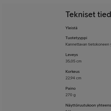
Tekniset tie
Yleistä
Tuotetyyppi
Kannettavan tietokoneen y
Leveys
35,05 cm
Korkeus
22,94 cm
Paino
270 g
Näyttöruutukoon yhteens