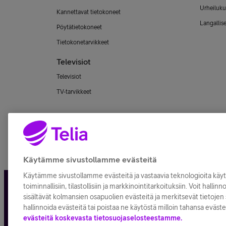
Urheiluku
Kannettavat tietokoneet
Langallis
Pöytätietokoneet
Tietokonetarvikkeet
Televisiot
Televisiot
TV-tarvikkeet
Käytämme sivustollamme evästeitä
Käytämme sivustollamme evästeitä ja vastaavia teknologioita kä
toiminnallisiin, tilastollisiin ja markkinointitarkoituksiin. Voit hallin
Tietosuoja ja -turva
Tilaukse
sisältävät kolmansien osapuolien evästeitä ja merkitsevät tietojen s
hallinnoida evästeitä tai poistaa ne käytöstä milloin tahansa eväste
evästeitä koskevasta tietosuojaselosteestamme.