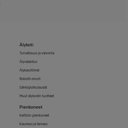
t
Älykoti
Turvallisuus ja valvonta
Älyvalaistus
Älykaiuttimet
Robotti-imurit
Sähköpotkulaudat
Muut älykodin tuotteet
Pienkoneet
Keittiön pienkoneet
Kauneus ja terveys