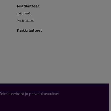
Nettilaitteet
Reitittimet
Mesh-laitteet
Kaikki laitteet
Toimitusehdot ja palvelukuvaukset