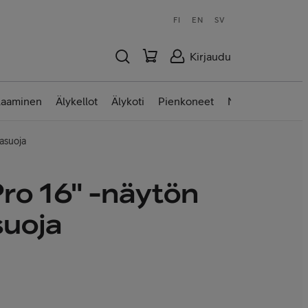
FI
EN
SV
Kirjaudu
laaminen
Älykellot
Älykoti
Pienkoneet
Nettilaitteet
asuoja
ro 16" -näytön
suoja