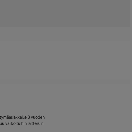
ttymäasiakkaille 3 vuoden
uu valikoituihin laitteisiin