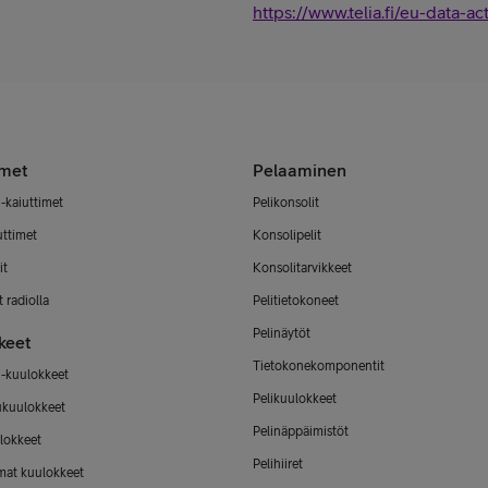
https://www.telia.fi/eu-data-ac
imet
Pelaaminen
-kaiuttimet
Pelikonsolit
uttimet
Konsolipelit
it
Konsolitarvikkeet
 radiolla
Pelitietokoneet
Pelinäytöt
keet
Tietokonekomponentit
-kuulokkeet
Pelikuulokkeet
ukuulokkeet
Pelinäppäimistöt
lokkeet
Pelihiiret
mat kuulokkeet