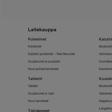
Laitekauppa
Puhelimet
Kaiutt
Puhelimet
Bluetooth
Käytetyt puhelimet – Telia Recycled
Aktiivikai
Suojakuoret ja suojalasit
Soundbar
Muut puhelintarvikkeet
Kaiuttimet
Tabletit
Kuulok
Tabletit
Bluetooth
Suojakuoret ja -lasit
Vastamel
Muut tarvikkeet
Nappikuu
Langatto
Tietokoneet