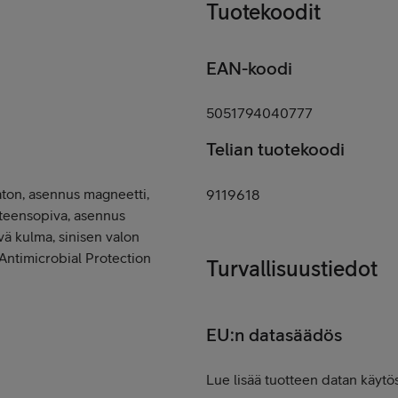
Tuotekoodit
EAN-koodi
5051794040777
Telian tuotekoodi
ton, asennus magneetti,
9119618
teensopiva, asennus
vä kulma, sinisen valon
ntimicrobial Protection
Turvallisuustiedot
EU:n datasäädös
Lue lisää tuotteen datan käytös