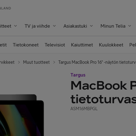
INLAND
itteet
TV ja viihde
Asiakastuki
Minun Telia
etit
Tietokoneet
Televisiot
Kaiuttimet
Kuulokkeet
Pe
rvikkeet
Muut tuotteet
Targus MacBook Pro 16" -näytön tietoturv
Targus
MacBook P
tietoturva
ASM16MBPGL