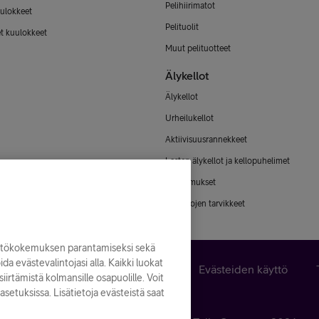
Pelihiirimatot
ulokkeet
Pelituolit
et kuulokkeet
Muut pelituotteet
Älykellot
Älykellot
Urheilukellot
Aktiivisuusrannekkeet
Lasten älykellot ja kellopuhelimet
Älysormukset
Älykellojen tarvikkeet
yttökokemuksen parantamiseksi sekä
noida evästevalintojasi alla. Kaikki luokat
n peruuttaminen
Käyttöehdot
Evästeiden käyttö
iirtämistä kolmansille osapuolille. Voit
asetuksissa. Lisätietoja evästeistä saat