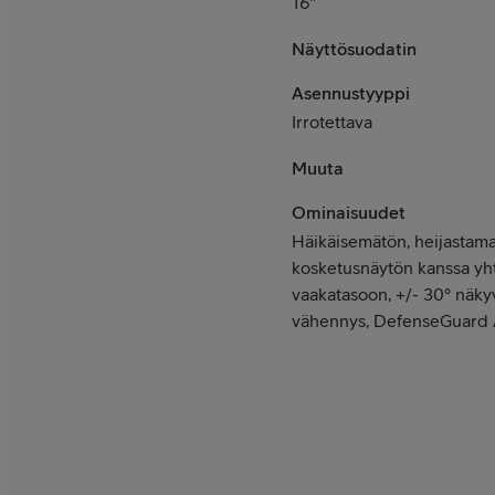
16"
Näyttösuodatin
Asennustyyppi
Irrotettava
Muuta
Ominaisuudet
Häikäisemätön, heijastama
kosketusnäytön kanssa yh
vaakatasoon, +/- 30° näky
vähennys, DefenseGuard A