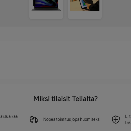
Miksi tilaisit Telialta?
 maksuaikaa
Lii
Nopea toimitus jopa huomiseksi
tak