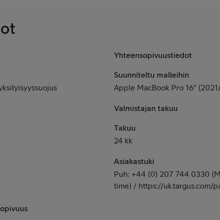
dot
Yhteensopivuustiedot
Suunniteltu malleihin
ksityisyyssuojus
Apple MacBook Pro 16" (2021
Valmistajan takuu
Takuu
24 kk
Asiakastuki
Puh: +44 (0) 207 744 0330 (Ma
time) / https://uk.targus.com/
opivuus