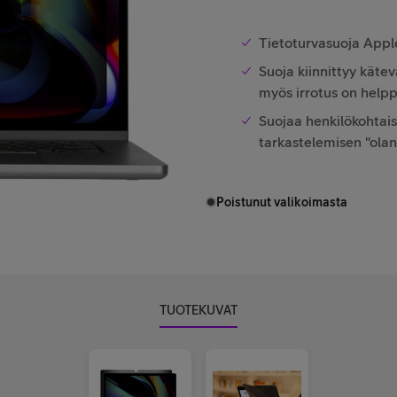
Tietoturvasuoja Appl
Suoja kiinnittyy käte
myös irrotus on help
Suojaa henkilökohtaise
tarkastelemisen "olan 
Poistunut valikoimasta
TUOTEKUVAT