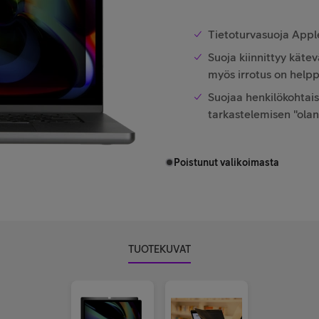
Tietoturvasuoja Appl
Suoja kiinnittyy käte
myös irrotus on help
Suojaa henkilökohtaise
tarkastelemisen "olan 
Poistunut valikoimasta
TUOTEKUVAT