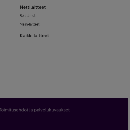
Nettilaitteet
Reitittimet
Mesh-laitteet
Kaikki laitteet
Toimitusehdot ja palvelukuvaukset