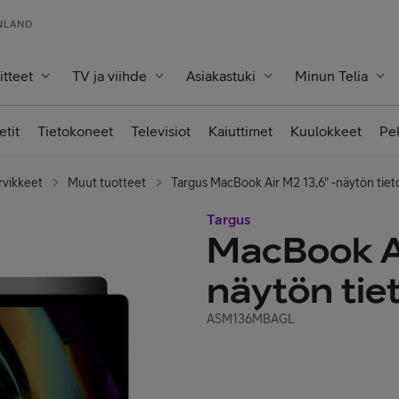
INLAND
itteet
TV ja viihde
Asiakastuki
Minun Telia
etit
Tietokoneet
Televisiot
Kaiuttimet
Kuulokkeet
Pe
rvikkeet
Muut tuotteet
Targus MacBook Air M2 13,6" -näytön tiet
Targus
MacBook Ai
näytön tie
ASM136MBAGL