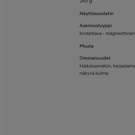
240 g
Näyttösuodatin
Asennustyyppi
Irrotettava - magneettine
Muuta
Ominaisuudet
Häikäisemätön, heijastamat
näkyvä kulma