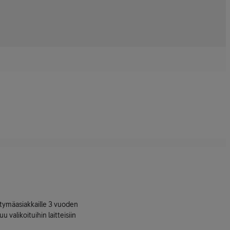
ttymäasiakkaille 3 vuoden
uu valikoituihin laitteisiin