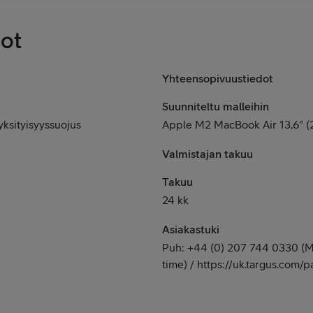
dot
Yhteensopivuustiedot
Suunniteltu malleihin
ksityisyyssuojus
Apple M2 MacBook Air 13,6" (
Valmistajan takuu
Takuu
24 kk
Asiakastuki
Puh: +44 (0) 207 744 0330 (Ma
time) / https://uk.targus.com/