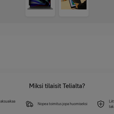
Miksi tilaisit Telialta?
 maksuaikaa
Lii
Nopea toimitus jopa huomiseksi
tak