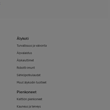
t
Älykoti
Turvallisuus ja valvonta
Älyvalaistus
Älykaiuttimet
Robotti-imurit
Sähköpotkulaudat
Muut älykodin tuotteet
Pienkoneet
Keittiön pienkoneet
Kauneus ja terveys