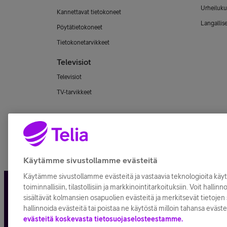
Urheiluku
Kannettavat tietokoneet
Langallis
Pöytätietokoneet
Tietokonetarvikkeet
Televisiot
Televisiot
TV-tarvikkeet
Käytämme sivustollamme evästeitä
Käytämme sivustollamme evästeitä ja vastaavia teknologioita kä
toiminnallisiin, tilastollisiin ja markkinointitarkoituksiin. Voit hallin
Tietosuoja ja -turva
Tilaukse
sisältävät kolmansien osapuolien evästeitä ja merkitsevät tietojen s
hallinnoida evästeitä tai poistaa ne käytöstä milloin tahansa eväste
evästeitä koskevasta tietosuojaselosteestamme.