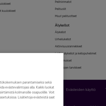
Pelihiirimatot
ulokkeet
Pelituolit
et kuulokkeet
Muut pelituotteet
Älykellot
Älykellot
Urheilukellot
Aktiivisuusrannekkeet
Lasten älykellot ja kellopuhelimet
Älysormukset
Älykellojen tarvikkeet
yttökokemuksen parantamiseksi sekä
noida evästevalintojasi alla. Kaikki luokat
n peruuttaminen
Käyttöehdot
Evästeiden käyttö
iirtämistä kolmansille osapuolille. Voit
asetuksissa. Lisätietoja evästeistä saat