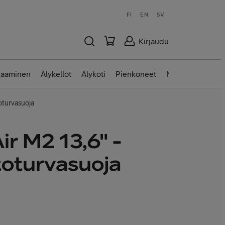
FI
EN
SV
Kirjaudu
laaminen
Älykellot
Älykoti
Pienkoneet
Nettilaitteet
oturvasuoja
r M2 13,6" -
toturvasuoja