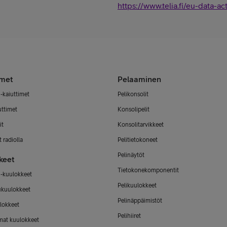
https://www.telia.fi/eu-data-ac
imet
Pelaaminen
-kaiuttimet
Pelikonsolit
uttimet
Konsolipelit
it
Konsolitarvikkeet
 radiolla
Pelitietokoneet
Pelinäytöt
keet
Tietokonekomponentit
-kuulokkeet
Pelikuulokkeet
ukuulokkeet
Pelinäppäimistöt
lokkeet
Pelihiiret
mat kuulokkeet