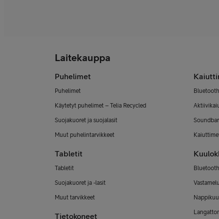
Laitekauppa
Puhelimet
Kaiutt
Puhelimet
Bluetooth
Käytetyt puhelimet – Telia Recycled
Aktiivikai
Suojakuoret ja suojalasit
Soundbar
Muut puhelintarvikkeet
Kaiuttimet
Tabletit
Kuulok
Tabletit
Bluetooth
Suojakuoret ja -lasit
Vastamel
Muut tarvikkeet
Nappikuu
Langatto
Tietokoneet