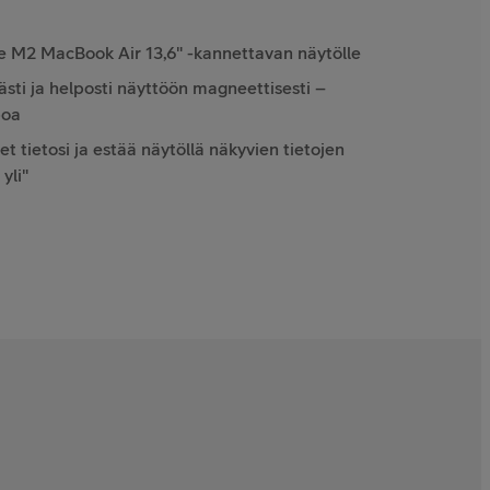
e M2 MacBook Air 13,6" -kannettavan näytölle
västi ja helposti näyttöön magneettisesti –
poa
t tietosi ja estää näytöllä näkyvien tietojen
yli"