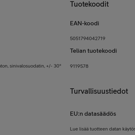
Tuotekoodit
EAN-koodi
n
5051794042719
Telian tuotekoodi
on, sinivalosuodatin, +/- 30°
9119578
Turvallisuustiedot
EU:n datasäädös
Lue lisää tuotteen datan käytös