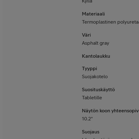
Kyllä
Materiaali
Termoplastinen polyureta
Väri
Asphalt gray
Kantolaukku
Tyyppi
Suojakotelo
Suosituskäyttö
Tabletille
Näytön koon yhteensopiv
10.2"
Suojaus