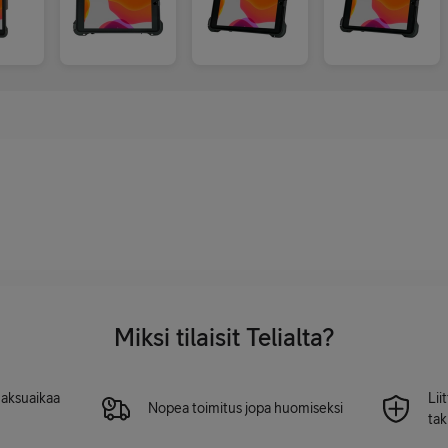
Miksi tilaisit Telialta?
 maksuaikaa
Lii
Nopea toimitus jopa huomiseksi
tak