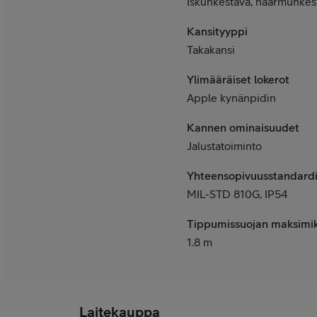
Iskunkestävä, naarmunkes
Kansityyppi
Takakansi
Ylimääräiset lokerot
Apple kynänpidin
Kannen ominaisuudet
Jalustatoiminto
Yhteensopivuusstandardi
MIL-STD 810G, IP54
Tippumissuojan maksimi
1.8 m
Laitekauppa