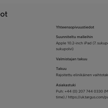
dot
Yhteensopivuustiedot
Suunniteltu malleihin
Apple 10.2-inch iPad (7. sukupol
sukupolvi)
Valmistajan takuu
Takuu
Rajoitettu elinikäinen vaihtota
Asiakastuki
Puh: +44 (0) 207 744 0330 (Ma
time) / https://uk.targus.com/