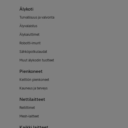
Älykoti
Turvallisuus ja valvonta
Älyvalaistus
Älykaiuttimet
Robotti-imurit
Sähköpotkulaudat
Muut älykodin tuotteet
Pienkoneet
Keittiön pienkoneet
Kauneus ja terveys
Nettilaitteet
Reitittimet
Mesh-laitteet
Kaikki laitteet