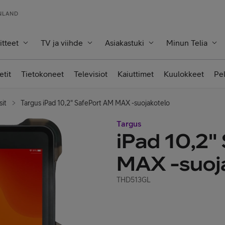
INLAND
itteet
TV ja viihde
Asiakastuki
Minun Telia
etit
Tietokoneet
Televisiot
Kaiuttimet
Kuulokkeet
Pe
sit
Targus iPad 10,2" SafePort AM MAX -suojakotelo
Targus
iPad 10,2"
MAX -suoj
THD513GL