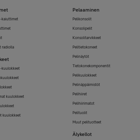
imet
Pelaaminen
-kaiuttimet
Pelikonsolit
uttimet
Konsolipelit
it
Konsolitarvikkeet
 radiolla
Pelitietokoneet
Pelinäytöt
keet
Tietokonekomponentit
-kuulokkeet
Pelikuulokkeet
ukuulokkeet
Pelinäppäimistöt
lokkeet
Pelihiiret
mat kuulokkeet
Pelihiirimatot
ulokkeet
Pelituolit
et kuulokkeet
Muut pelituotteet
Älykellot