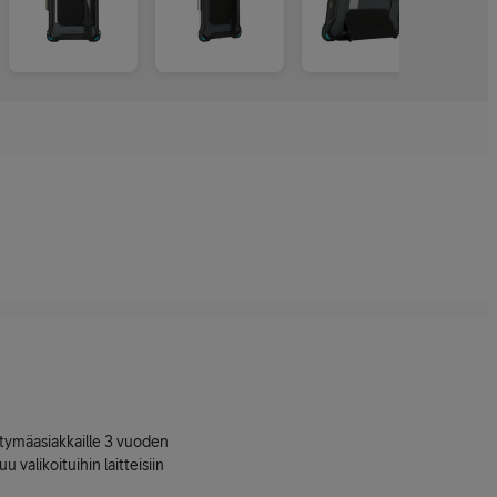
ttymäasiakkaille 3 vuoden
uu valikoituihin laitteisiin