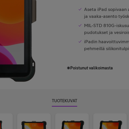
Aseta iPad sopivaan 
ja vaaka-asento työs
MIL-STD 810G-iskusuoj
pudotukset ja vesiroi
iPadin haavoittuvimma
pehmeillä silikonitulpi
Poistunut valikoimasta
TUOTEKUVAT