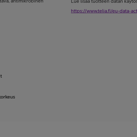
tävä, antimikrobinen
Lue lisää tuotteen datan käytös
https://www.telia.fi/eu-data-ac
t
korkeus