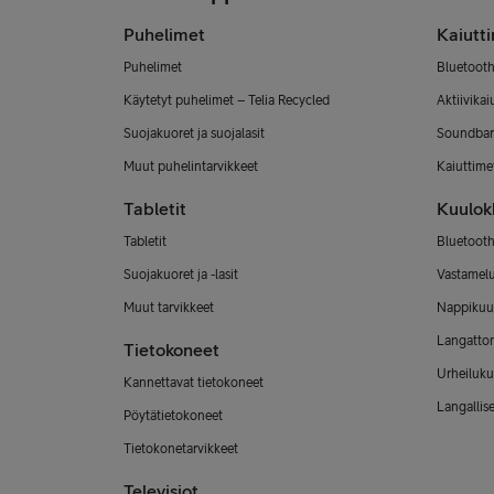
Puhelimet
Kaiutt
Puhelimet
Bluetooth
Käytetyt puhelimet – Telia Recycled
Aktiivikai
Suojakuoret ja suojalasit
Soundbar
Muut puhelintarvikkeet
Kaiuttimet
Tabletit
Kuulok
Tabletit
Bluetooth
Suojakuoret ja -lasit
Vastamel
Muut tarvikkeet
Nappikuu
Langatto
Tietokoneet
Urheiluku
Kannettavat tietokoneet
Langallis
Pöytätietokoneet
Tietokonetarvikkeet
Televisiot