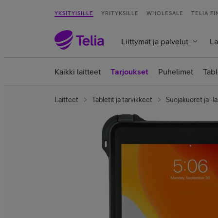
YKSITYISILLE
YRITYKSILLE
WHOLESALE
TELIA F
Liittymät ja palvelut
La
Kaikki laitteet
Tarjoukset
Puhelimet
Tabl
Laitteet
Tabletit ja tarvikkeet
Suojakuoret ja -la