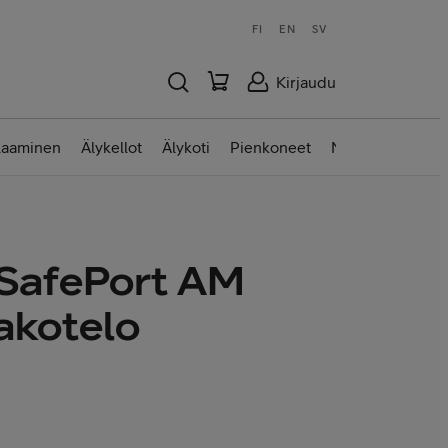
FI
EN
SV
Kirjaudu
laaminen
Älykellot
Älykoti
Pienkoneet
Nettilaitteet
 SafePort AM
akotelo