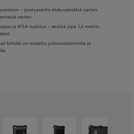
asentoon – pystyasento elokuvahetkiä varten
kentelyä varten
aus ja IP54-luokitus – kestää jopa 1,6 metrin
skeet
t kohdat on suojattu pölysuodattimilla ja
lla