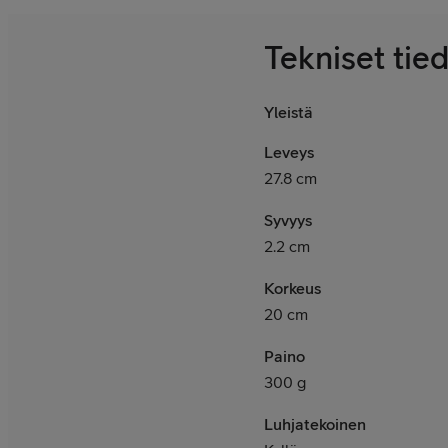
Tekniset tie
Yleistä
Leveys
27.8 cm
Syvyys
2.2 cm
Korkeus
20 cm
Paino
300 g
Luhjatekoinen