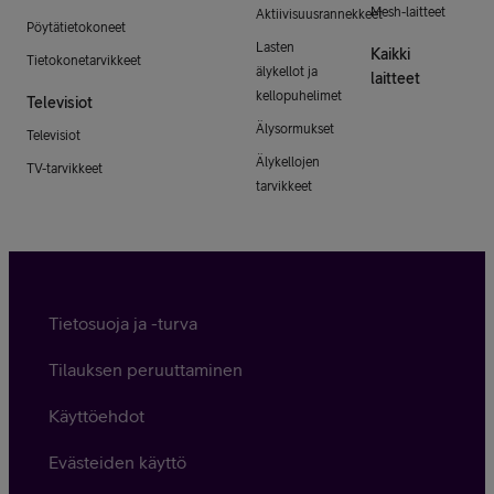
Mesh-laitteet
Aktiivisuusrannekkeet
Pöytätietokoneet
Lasten
Kaikki
Tietokonetarvikkeet
älykellot ja
laitteet
kellopuhelimet
Televisiot
Älysormukset
Televisiot
Älykellojen
TV-tarvikkeet
tarvikkeet
Tietosuoja ja -turva
Tilauksen peruuttaminen
Käyttöehdot
Evästeiden käyttö