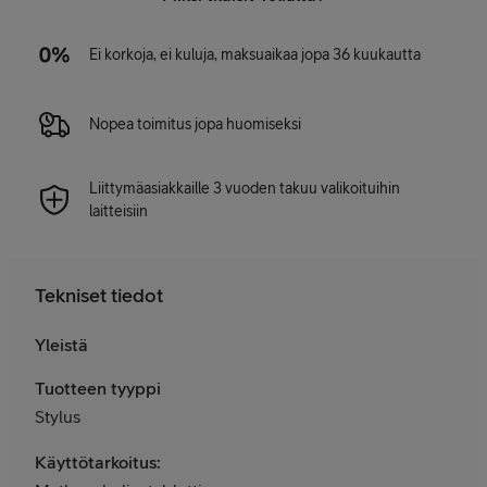
Ei korkoja, ei kuluja, maksuaikaa jopa 36 kuukautta
Nopea toimitus jopa huomiseksi
Liittymäasiakkaille 3 vuoden takuu valikoituihin
laitteisiin
Tekniset tiedot
Yleistä
Tuotteen tyyppi
Stylus
Käyttötarkoitus: