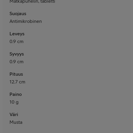
Matkapuhelin, tabletti
Suojaus
Antimikrobinen
Leveys
0.9 cm
Syvyys
0.9 cm
Pituus
12.7 cm
Paino
10 g
Väri
Musta