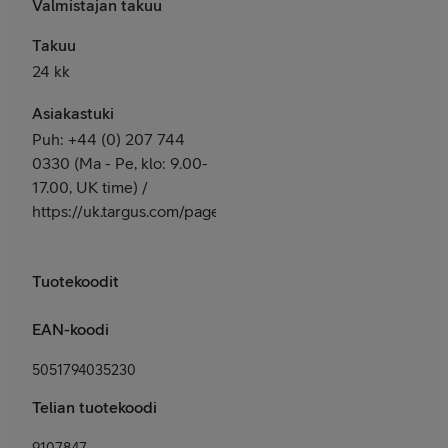
Valmistajan takuu
Takuu
24 kk
Asiakastuki
Puh: +44 (0) 207 744
0330 (Ma - Pe, klo: 9.00-
17.00, UK time) /
https://uk.targus.com/pages/support
Tuotekoodit
EAN-koodi
5051794035230
Telian tuotekoodi