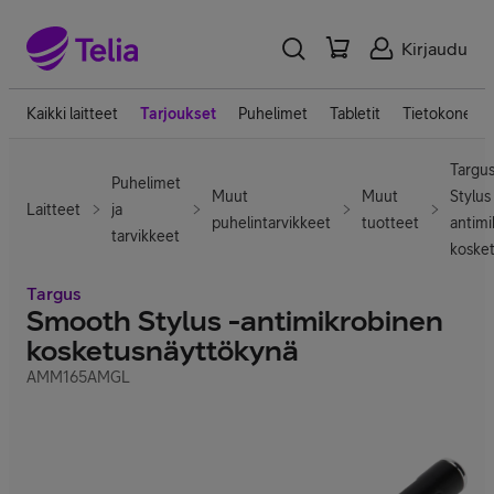
Kirjaudu
Kaikki laitteet
Tarjoukset
Puhelimet
Tabletit
Tietokoneet
Targu
Puhelimet
Muut
Muut
Stylus 
Laitteet
ja
puhelintarvikkeet
tuotteet
antimi
tarvikkeet
koske
Targus
Smooth Stylus -antimikrobinen
kosketusnäyttökynä
AMM165AMGL