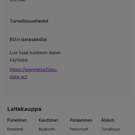
9107847
Turvallisuustiedot
EU:n datasäädös
Lue lisää tuotteen datan
käytöstä:
https://www.telia.fi/eu-
data-act
Laitekauppa
Puhelimet
Kaiuttimet
Pelaaminen
Älykoti
Puhelimet
Bluetooth-
Pelikonsolit
Turvallisuus