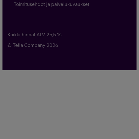
Toimitusehdot ja palvelukuvaukset
Kaikki hinnat ALV
25,5
%
© Telia Company
2026