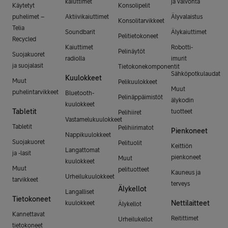
kaiuttimet
ja valvonta
Käytetyt
Konsolipelit
puhelimet –
Aktiivikaiuttimet
Älyvalaistus
Konsolitarvikkeet
Telia
Soundbarit
Älykaiuttimet
Pelitietokoneet
Recycled
Kaiuttimet
Robotti-
Pelinäytöt
Suojakuoret
radiolla
imurit
ja suojalasit
Tietokonekomponentit
Sähköpotkulaudat
Kuulokkeet
Muut
Pelikuulokkeet
Muut
puhelintarvikkeet
Bluetooth-
Pelinäppäimistöt
älykodin
kuulokkeet
Tabletit
tuotteet
Pelihiiret
Vastamelukuulokkeet
Tabletit
Pelihiirimatot
Pienkoneet
Nappikuulokkeet
Suojakuoret
Pelituolit
Keittiön
Langattomat
ja -lasit
pienkoneet
Muut
kuulokkeet
Muut
pelituotteet
Kauneus ja
Urheilukuulokkeet
tarvikkeet
terveys
Älykellot
Langalliset
Tietokoneet
Nettilaitteet
kuulokkeet
Älykellot
Kannettavat
Reitittimet
Urheilukellot
tietokoneet