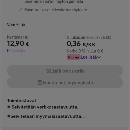
paremman liu’un näytön pinnalla
Soveltuu kaikille kosketusnäytöille
Väri
:
Musta
Kertamaksu
Kuukausimaksulla (36 kk)
12,90
0,36
€
€/KK
Hinta 12,90 €
Hintatiedot
Korko 0 %, kulut 0 €
Lue lisää
Lisää ostoskoriin
Nouda heti myymälästä
Toimitustavat
Selvitetään verkkosaatavuutta...
Selvitetään myymäläsaatavuutta...