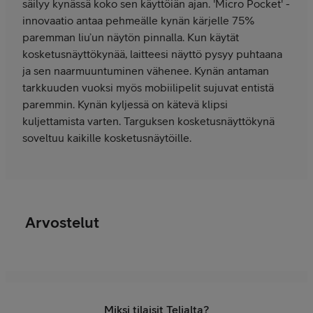
säilyy kynässä koko sen käyttöiän ajan. 'Micro Pocket' -
innovaatio antaa pehmeälle kynän kärjelle 75%
paremman liu’un näytön pinnalla. Kun käytät
kosketusnäyttökynää, laitteesi näyttö pysyy puhtaana
ja sen naarmuuntuminen vähenee. Kynän antaman
tarkkuuden vuoksi myös mobiilipelit sujuvat entistä
paremmin. Kynän kyljessä on kätevä klipsi
kuljettamista varten. Targuksen kosketusnäyttökynä
soveltuu kaikille kosketusnäytöille.
Arvostelut
Miksi tilaisit Telialta?