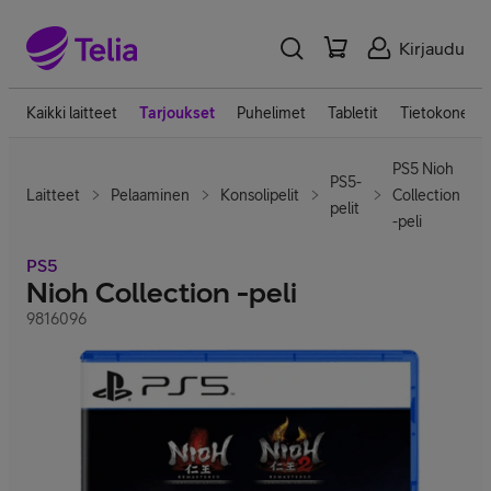
Kirjaudu
Kaikki laitteet
Tarjoukset
Puhelimet
Tabletit
Tietokoneet
PS5 Nioh
PS5-
Laitteet
Pelaaminen
Konsolipelit
Collection
pelit
-peli
PS5
Nioh Collection -peli
9816096