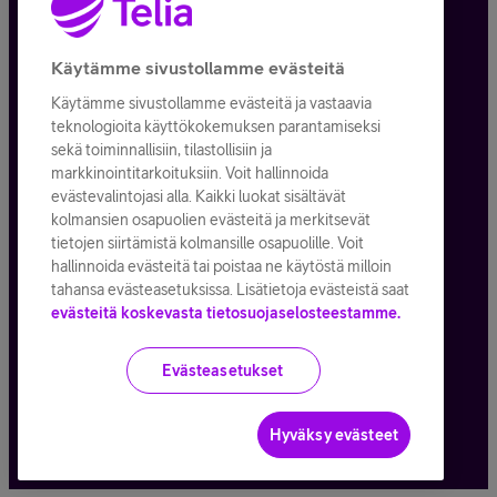
Tietosuoja ja -turva
Käytämme sivustollamme evästeitä
Käytämme sivustollamme evästeitä ja vastaavia
Tilauksen peruuttaminen
teknologioita käyttökokemuksen parantamiseksi
sekä toiminnallisiin, tilastollisiin ja
Käyttöehdot
markkinointitarkoituksiin. Voit hallinnoida
evästevalintojasi alla. Kaikki luokat sisältävät
Evästeiden käyttö
kolmansien osapuolien evästeitä ja merkitsevät
tietojen siirtämistä kolmansille osapuolille. Voit
Toimitusehdot ja palvelukuvaukset
hallinnoida evästeitä tai poistaa ne käytöstä milloin
tahansa evästeasetuksissa. Lisätietoja evästeistä saat
evästeitä koskevasta tietosuojaselosteestamme.
Kaikki hinnat ALV
25,5
%
Evästeasetukset
© Telia Company
2026
Hyväksy evästeet