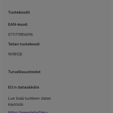
Tuotekoodit
EAN-koodi
0711719816096
Telian tuotekoodi
9098128
Turvallisuustiedot
EU:n datasäädös
Lue lisää tuotteen datan
käytöstä:
https://www.telia.fi/eu-