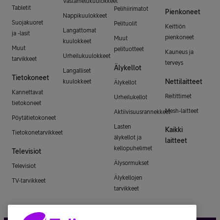
Vastamelukuulokkeet
Tabletit
Pelihiirimatot
Pienkoneet
Nappikuulokkeet
Suojakuoret
Pelituolit
Keittiön
Langattomat
ja -lasit
pienkoneet
Muut
kuulokkeet
Muut
pelituotteet
Kauneus ja
Urheilukuulokkeet
tarvikkeet
terveys
Älykellot
Langalliset
Tietokoneet
Nettilaitteet
kuulokkeet
Älykellot
Kannettavat
Reitittimet
Urheilukellot
tietokoneet
Mesh-laitteet
Aktiivisuusrannekkeet
Pöytätietokoneet
Lasten
Kaikki
Tietokonetarvikkeet
älykellot ja
laitteet
kellopuhelimet
Televisiot
Älysormukset
Televisiot
Älykellojen
TV-tarvikkeet
tarvikkeet