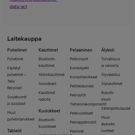
data-act
Laitekauppa
Puhelimet
Kaiuttimet
Pelaaminen
Älykoti
Puhelimet
Bluetooth-
Pelikonsolit
Turvallisuus
kaiuttimet
ja valvonta
Käytetyt
Konsolipelit
puhelimet –
Aktiivikaiuttimet
Älyvalaistus
Konsolitarvikkeet
Telia
Soundbarit
Älykaiuttimet
Pelitietokoneet
Recycled
Kaiuttimet
Robotti-
Pelinäytöt
Suojakuoret
radiolla
imurit
ja suojalasit
Tietokonekomponentit
Sähköpotkulaudat
Kuulokkeet
Muut
Pelikuulokkeet
Muut
puhelintarvikkeet
Bluetooth-
Pelinäppäimistöt
älykodin
kuulokkeet
Tabletit
tuotteet
Pelihiiret