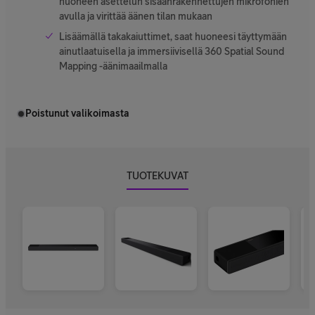
huoneen asettelun sisäänrakennettujen mikrofonien
avulla ja virittää äänen tilan mukaan
Lisäämällä takakaiuttimet, saat huoneesi täyttymään
ainutlaatuisella ja immersiivisellä 360 Spatial Sound
Mapping -äänimaailmalla
Poistunut valikoimasta
TUOTEKUVAT