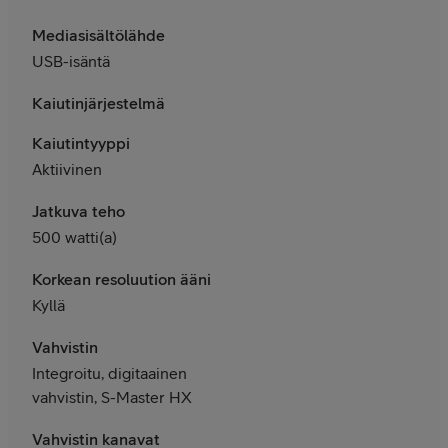
Mediasisältölähde
USB-isäntä
Kaiutinjärjestelmä
Kaiutintyyppi
Aktiivinen
Jatkuva teho
500 watti(a)
Korkean resoluution ääni
Kyllä
Vahvistin
Integroitu, digitaainen
vahvistin, S-Master HX
Vahvistin kanavat