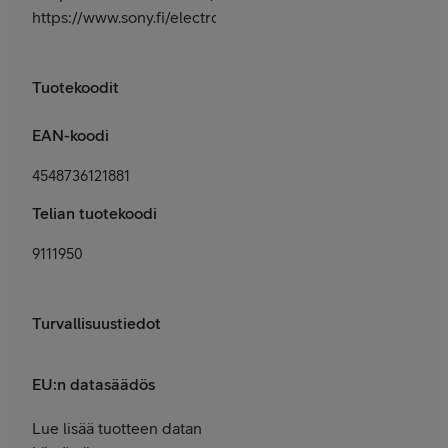
https://www.sony.fi/electronics/support
Tuotekoodit
EAN-koodi
4548736121881
Telian tuotekoodi
9111950
Turvallisuustiedot
EU:n datasäädös
Lue lisää tuotteen datan