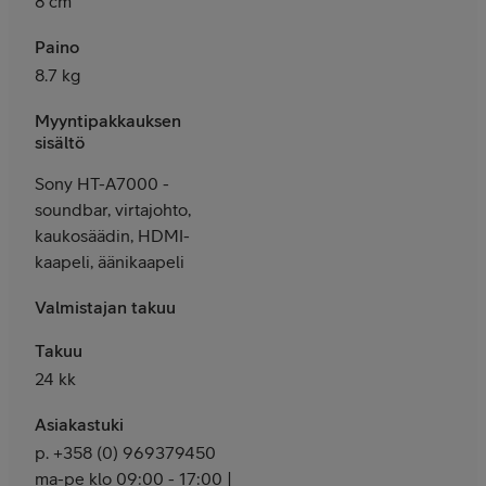
8 cm
Paino
8.7 kg
Myyntipakkauksen
sisältö
Sony HT-A7000 -
soundbar, virtajohto,
kaukosäädin, HDMI-
kaapeli, äänikaapeli
Valmistajan takuu
Takuu
24 kk
Asiakastuki
p. +358 (0) 969379450
ma-pe klo 09:00 - 17:00 |