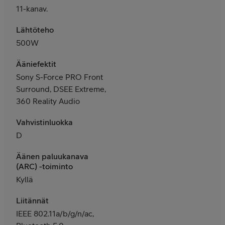
11-kanav.
Lähtöteho
500W
Ääniefektit
Sony S-Force PRO Front
Surround, DSEE Extreme,
360 Reality Audio
Vahvistinluokka
D
Äänen paluukanava
(ARC) -toiminto
Kyllä
Liitännät
IEEE 802.11a/b/g/n/ac,