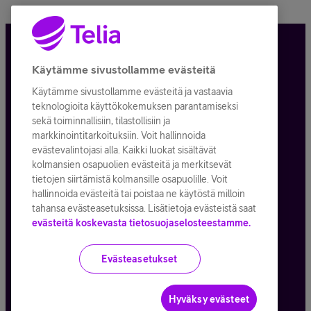
Tietosuoja ja -turva
Käytämme sivustollamme evästeitä
Käytämme sivustollamme evästeitä ja vastaavia
Tilauksen peruuttaminen
teknologioita käyttökokemuksen parantamiseksi
sekä toiminnallisiin, tilastollisiin ja
Käyttöehdot
markkinointitarkoituksiin. Voit hallinnoida
evästevalintojasi alla. Kaikki luokat sisältävät
Evästeiden käyttö
kolmansien osapuolien evästeitä ja merkitsevät
tietojen siirtämistä kolmansille osapuolille. Voit
Toimitusehdot ja palvelukuvaukset
hallinnoida evästeitä tai poistaa ne käytöstä milloin
tahansa evästeasetuksissa. Lisätietoja evästeistä saat
evästeitä koskevasta tietosuojaselosteestamme.
Kaikki hinnat ALV
25,5
%
Evästeasetukset
© Telia Company
2026
Hyväksy evästeet