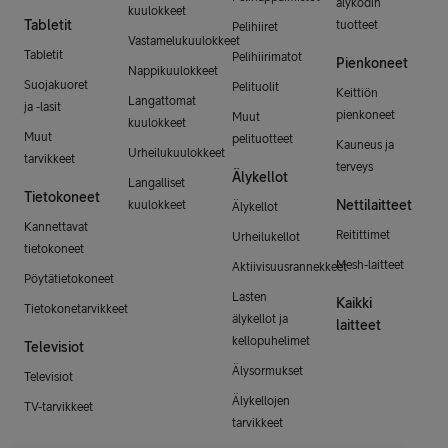
älykodin
kuulokkeet
Tabletit
tuotteet
Pelihiiret
Vastamelukuulokkeet
Tabletit
Pelihiirimatot
Pienkoneet
Nappikuulokkeet
Suojakuoret
Pelituolit
Keittiön
Langattomat
ja -lasit
pienkoneet
Muut
kuulokkeet
Muut
pelituotteet
Kauneus ja
Urheilukuulokkeet
tarvikkeet
terveys
Älykellot
Langalliset
Tietokoneet
Nettilaitteet
kuulokkeet
Älykellot
Kannettavat
Reitittimet
Urheilukellot
tietokoneet
Mesh-laitteet
Aktiivisuusrannekkeet
Pöytätietokoneet
Lasten
Kaikki
Tietokonetarvikkeet
älykellot ja
laitteet
kellopuhelimet
Televisiot
Älysormukset
Televisiot
Älykellojen
TV-tarvikkeet
tarvikkeet