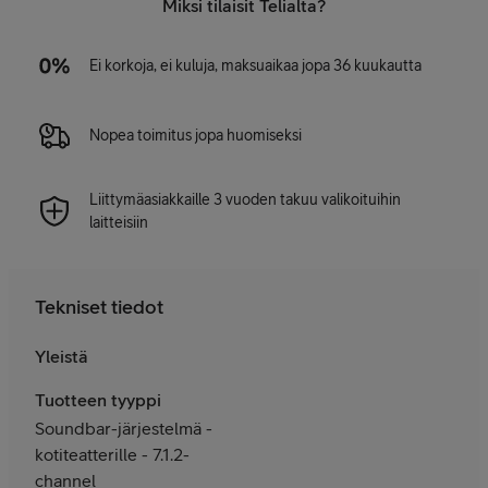
Miksi tilaisit Telialta?
Ei korkoja, ei kuluja, maksuaikaa jopa 36 kuukautta
Nopea toimitus jopa huomiseksi
Liittymäasiakkaille 3 vuoden takuu valikoituihin
laitteisiin
Tekniset tiedot
Yleistä
Tuotteen tyyppi
Soundbar-järjestelmä -
kotiteatterille - 7.1.2-
channel