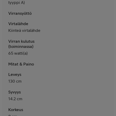
tyyppi A)
Virransyöttö
Virtalähde
Kiinteä virtalähde
Virran kulutus
(toiminnassa)
65 watti(a)
Mitat & Paino
Leveys
130 cm
Syvyys
14.2 cm
Korkeus