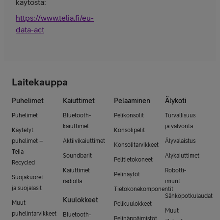
käytöstä:
https://www.telia.fi/eu-
data-act
Laitekauppa
Puhelimet
Kaiuttimet
Pelaaminen
Älykoti
Puhelimet
Bluetooth-
Pelikonsolit
Turvallisuus
kaiuttimet
ja valvonta
Käytetyt
Konsolipelit
puhelimet –
Aktiivikaiuttimet
Älyvalaistus
Konsolitarvikkeet
Telia
Soundbarit
Älykaiuttimet
Pelitietokoneet
Recycled
Kaiuttimet
Robotti-
Pelinäytöt
Suojakuoret
radiolla
imurit
ja suojalasit
Tietokonekomponentit
Sähköpotkulaudat
Kuulokkeet
Muut
Pelikuulokkeet
Muut
puhelintarvikkeet
Bluetooth-
Pelinäppäimistöt