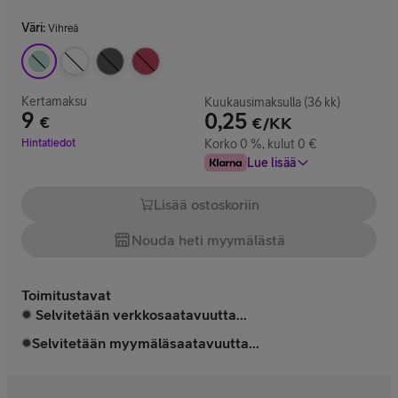
Väri
:
Vihreä
Kertamaksu
Kuukausimaksulla (36 kk)
9
0,25
€
€/KK
Hinta 9 €
Hintatiedot
Korko 0 %, kulut 0 €
Lue lisää
Lisää ostoskoriin
Nouda heti myymälästä
Toimitustavat
Selvitetään verkkosaatavuutta...
Selvitetään myymäläsaatavuutta...