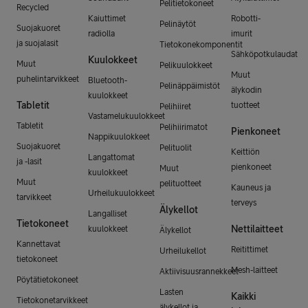
Pelitietokoneet
Recycled
Kaiuttimet
Robotti-
Pelinäytöt
Suojakuoret
radiolla
imurit
ja suojalasit
Tietokonekomponentit
Sähköpotkulaudat
Kuulokkeet
Muut
Pelikuulokkeet
Muut
puhelintarvikkeet
Bluetooth-
Pelinäppäimistöt
älykodin
kuulokkeet
Tabletit
tuotteet
Pelihiiret
Vastamelukuulokkeet
Tabletit
Pelihiirimatot
Pienkoneet
Nappikuulokkeet
Suojakuoret
Pelituolit
Keittiön
Langattomat
ja -lasit
pienkoneet
Muut
kuulokkeet
Muut
pelituotteet
Kauneus ja
Urheilukuulokkeet
tarvikkeet
terveys
Älykellot
Langalliset
Tietokoneet
Nettilaitteet
kuulokkeet
Älykellot
Kannettavat
Reitittimet
Urheilukellot
tietokoneet
Mesh-laitteet
Aktiivisuusrannekkeet
Pöytätietokoneet
Lasten
Kaikki
Tietokonetarvikkeet
älykellot ja