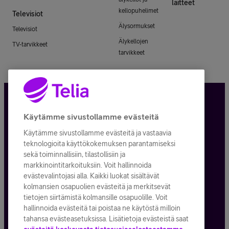
laitteet
kellopuhelimet
Televisiot
Älysormukset
Televisiot
Älykellojen
TV-tarvikkeet
tarvikkeet
Tietosuoja ja -turva
Käytämme sivustollamme evästeitä
Käytämme sivustollamme evästeitä ja vastaavia
Tilauksen peruuttaminen
teknologioita käyttökokemuksen parantamiseksi
sekä toiminnallisiin, tilastollisiin ja
Käyttöehdot
markkinointitarkoituksiin. Voit hallinnoida
evästevalintojasi alla. Kaikki luokat sisältävät
Evästeiden käyttö
kolmansien osapuolien evästeitä ja merkitsevät
tietojen siirtämistä kolmansille osapuolille. Voit
Toimitusehdot ja palvelukuvaukset
hallinnoida evästeitä tai poistaa ne käytöstä milloin
tahansa evästeasetuksissa. Lisätietoja evästeistä saat