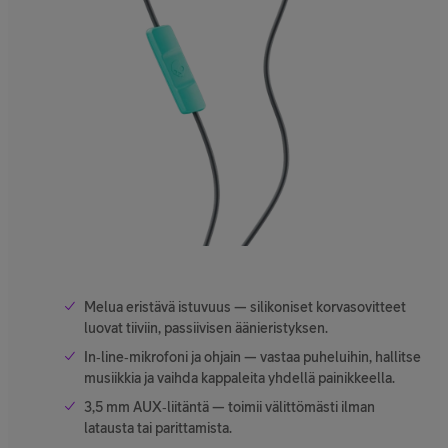
Melua eristävä istuvuus — silikoniset korvasovitteet
luovat tiiviin, passiivisen äänieristyksen.
In‑line‑mikrofoni ja ohjain — vastaa puheluihin, hallitse
musiikkia ja vaihda kappaleita yhdellä painikkeella.
3,5 mm AUX‑liitäntä — toimii välittömästi ilman
latausta tai parittamista.