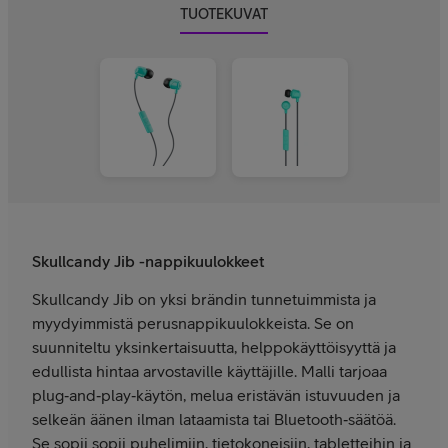
TUOTEKUVAT
Skullcandy Jib -nappikuulokkeet
Skullcandy Jib on yksi brändin tunnetuimmista ja
myydyimmistä perusnappikuulokkeista. Se on
suunniteltu yksinkertaisuutta, helppokäyttöisyyttä ja
edullista hintaa arvostaville käyttäjille. Malli tarjoaa
plug‑and‑play‑käytön, melua eristävän istuvuuden ja
selkeän äänen ilman lataamista tai Bluetooth‑säätöä.
Se sopii sopii puhelimiin, tietokoneisiin, tabletteihin ja