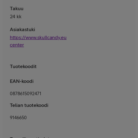
Takuu
24 kk
Asiakastuki
https://www.skullcandy.eu/pages/help-
center
Tuotekoodit
EAN-koodi
0878615092471
Telian tuotekoodi
9146650