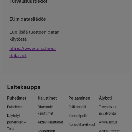
Turvallisuustiedot
EU:n datasäädös
Lue lisää tuotteen datan
käytöstä:
https://www.telia.fi/eu-
data-act
Laitekauppa
Puhelimet
Kaiuttimet
Pelaaminen
Älykoti
Puhelimet
Bluetooth-
Pelikonsolit
Turvallisuus
kaiuttimet
ja valvonta
Käytetyt
Konsolipelit
puhelimet –
Aktiivikaiuttimet
Älyvalaistus
Konsolitarvikkeet
Telia
Soundbarit
Älykaiuttimet