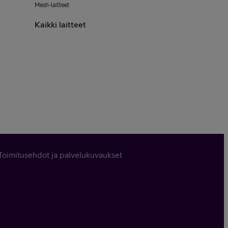
Mesh-laitteet
Kaikki laitteet
Toimitusehdot ja palvelukuvaukset