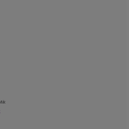
tä:
t