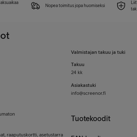
 maksuaikaa
Lii
Nopea toimitus jopa huomiseksi
tak
dot
Valmistajan takuu ja tuki
Takuu
24 kk
Asiakastuki
info@screenor.fi
tumaton
Tuotekoodit
at, raaputuskortti, asetustarra