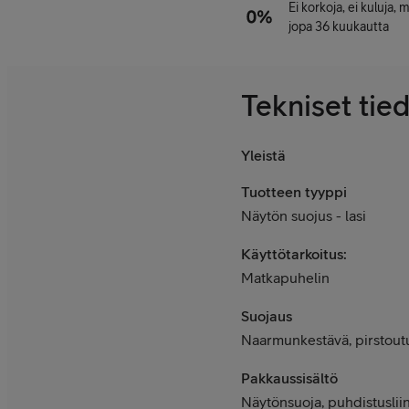
Ei korkoja, ei kuluja,
jopa 36 kuukautta
Tekniset tie
Yleistä
Tuotteen tyyppi
Näytön suojus - lasi
Käyttötarkoitus:
Matkapuhelin
Suojaus
Naarmunkestävä, pirstou
Pakkaussisältö
Näytönsuoja, puhdistusliin