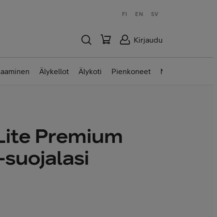
FI
EN
SV
Kirjaudu
laaminen
Älykellot
Älykoti
Pienkoneet
Nettilaitteet
Lite Premium
-suojalasi