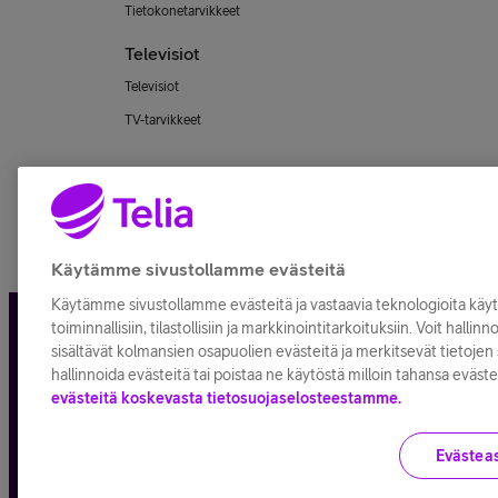
Tietokonetarvikkeet
Televisiot
Televisiot
TV-tarvikkeet
Käytämme sivustollamme evästeitä
Käytämme sivustollamme evästeitä ja vastaavia teknologioita kä
toiminnallisiin, tilastollisiin ja markkinointitarkoituksiin. Voit hallin
Tietosuoja ja -turva
Tilaukse
sisältävät kolmansien osapuolien evästeitä ja merkitsevät tietojen s
hallinnoida evästeitä tai poistaa ne käytöstä milloin tahansa eväste
evästeitä koskevasta tietosuojaselosteestamme.
Evästea