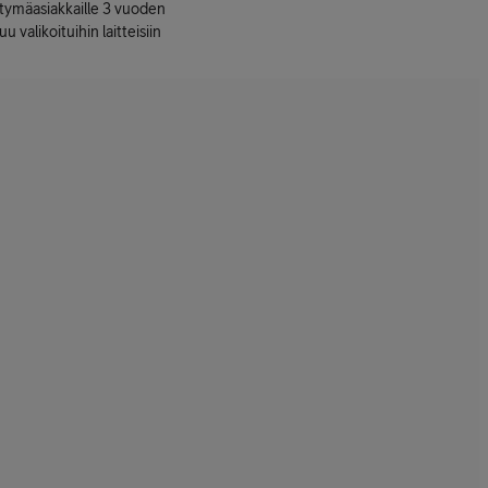
ttymäasiakkaille 3 vuoden
uu valikoituihin laitteisiin