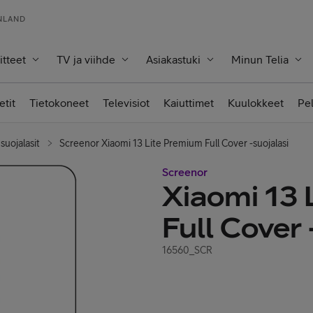
INLAND
itteet
TV ja viihde
Asiakastuki
Minun Telia
etit
Tietokoneet
Televisiot
Kaiuttimet
Kuulokkeet
Pe
suojalasit
Screenor Xiaomi 13 Lite Premium Full Cover -suojalasi
Screenor
Xiaomi 13 
Full Cover 
16560_SCR