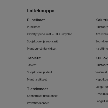
Laitekauppa
Puhelimet
Kaiutt
Puhelimet
Bluetooth
Käytetyt puhelimet – Telia Recycled
Aktiivikai
Suojakuoret ja suojalasit
Soundbar
Muut puhelintarvikkeet
Kaiuttimet
Tabletit
Kuulok
Tabletit
Bluetooth
Suojakuoret ja -lasit
Vastamel
Muut tarvikkeet
Nappikuu
Langatto
Tietokoneet
Urheiluku
Kannettavat tietokoneet
Langallis
Pöytätietokoneet