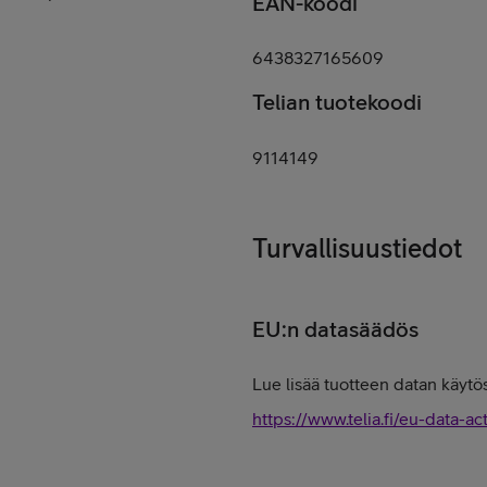
EAN-koodi
6438327165609
Telian tuotekoodi
9114149
Turvallisuustiedot
EU:n datasäädös
Lue lisää tuotteen datan käytös
https://www.telia.fi/eu-data-ac