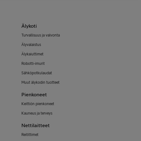
Älykoti
Turvallisuus ja valvonta
Älyvalaistus
Älykaiuttimet
Robotti-imurit
Sähköpotkulaudat
Muut älykodin tuotteet
Pienkoneet
Keittiön pienkoneet
Kauneus ja terveys
Nettilaitteet
Reitittimet