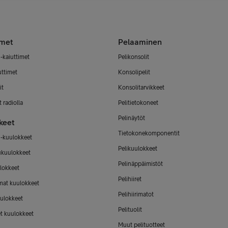
imet
Pelaaminen
-kaiuttimet
Pelikonsolit
uttimet
Konsolipelit
it
Konsolitarvikkeet
 radiolla
Pelitietokoneet
Pelinäytöt
keet
Tietokonekomponentit
-kuulokkeet
Pelikuulokkeet
ukuulokkeet
Pelinäppäimistöt
lokkeet
Pelihiiret
mat kuulokkeet
Pelihiirimatot
ulokkeet
Pelituolit
et kuulokkeet
Muut pelituotteet