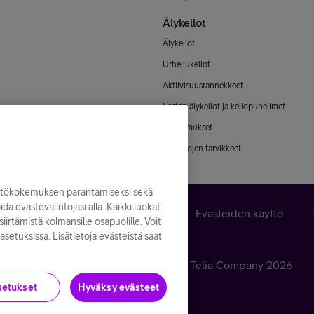
Älykellot
Älykellot
Urheilukellot
Aktiivisuusrannekkeet
Lasten älykellot ja kellopuhelimet
Älysormukset
Älykellojen tarvikkeet
yttökokemuksen parantamiseksi sekä
noida evästevalintojasi alla. Kaikki luokat
n peruuttaminen
Käyttöehdot
Evästeiden käyttö
iirtämistä kolmansille osapuolille. Voit
asetuksissa. Lisätietoja evästeistä saat
Kaikki hinnat ALV
25,5
%
© Telia Company
2026
setukset
Hyväksy evästeet