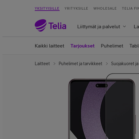
YKSITYISILLE
YRITYKSILLE
WHOLESALE
TELIA F
Liittymät ja palvelut
La
Kaikki laitteet
Tarjoukset
Puhelimet
Tabl
Laitteet
Puhelimet ja tarvikkeet
Suojakuoret ja 