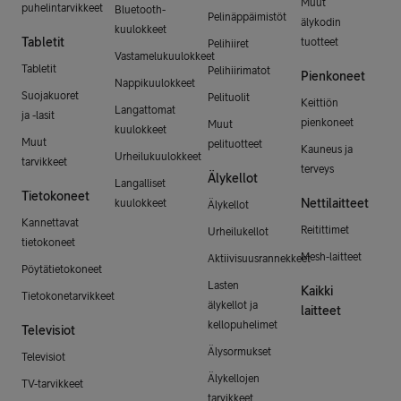
Muut
puhelintarvikkeet
Bluetooth-
Pelinäppäimistöt
älykodin
kuulokkeet
Tabletit
tuotteet
Pelihiiret
Vastamelukuulokkeet
Tabletit
Pelihiirimatot
Pienkoneet
Nappikuulokkeet
Suojakuoret
Pelituolit
Keittiön
Langattomat
ja -lasit
pienkoneet
Muut
kuulokkeet
Muut
pelituotteet
Kauneus ja
Urheilukuulokkeet
tarvikkeet
terveys
Älykellot
Langalliset
Tietokoneet
Nettilaitteet
kuulokkeet
Älykellot
Kannettavat
Reitittimet
Urheilukellot
tietokoneet
Mesh-laitteet
Aktiivisuusrannekkeet
Pöytätietokoneet
Lasten
Kaikki
Tietokonetarvikkeet
älykellot ja
laitteet
kellopuhelimet
Televisiot
Älysormukset
Televisiot
Älykellojen
TV-tarvikkeet
tarvikkeet