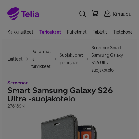
Kirjaudu
Kaikki laitteet
Tarjoukset
Puhelimet
Tabletit
Tietokoneet
Screenor Smart
Puhelimet
Suojakuoret
Samsung Galaxy
Laitteet
ja
ja suojalasit
S26 Ultra -
tarvikkeet
suojakotelo
Screenor
Smart Samsung Galaxy S26
Ultra -suojakotelo
27618SN