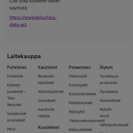
Lue lisää tuotteen datan
käytöstä:
https://www.telia.fi/eu-
data-act
Laitekauppa
Puhelimet
Kaiuttimet
Pelaaminen
Älykoti
Puhelimet
Bluetooth-
Pelikonsolit
Turvallisuus
kaiuttimet
ja valvonta
Käytetyt
Konsolipelit
puhelimet –
Aktiivikaiuttimet
Älyvalaistus
Konsolitarvikkeet
Telia
Soundbarit
Älykaiuttimet
Pelitietokoneet
Recycled
Kaiuttimet
Robotti-
Pelinäytöt
Suojakuoret
radiolla
imurit
ja suojalasit
Tietokonekomponentit
Sähköpotkulaudat
Kuulokkeet
Muut
Pelikuulokkeet