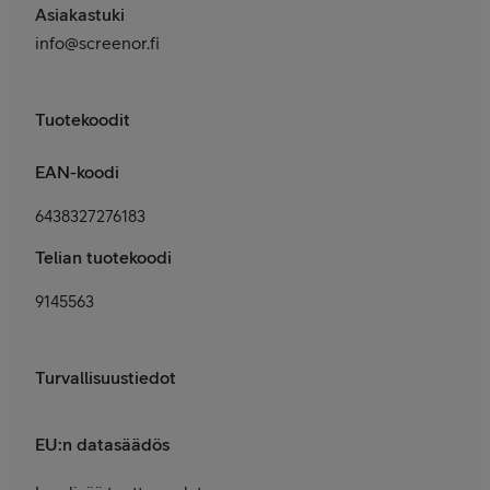
Asiakastuki
info@screenor.fi
Tuotekoodit
EAN-koodi
6438327276183
Telian tuotekoodi
9145563
Turvallisuustiedot
EU:n datasäädös