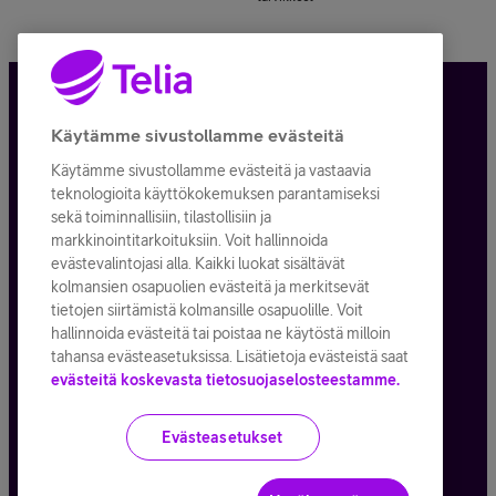
Tietosuoja ja -turva
Käytämme sivustollamme evästeitä
Käytämme sivustollamme evästeitä ja vastaavia
Tilauksen peruuttaminen
teknologioita käyttökokemuksen parantamiseksi
sekä toiminnallisiin, tilastollisiin ja
Käyttöehdot
markkinointitarkoituksiin. Voit hallinnoida
evästevalintojasi alla. Kaikki luokat sisältävät
Evästeiden käyttö
kolmansien osapuolien evästeitä ja merkitsevät
tietojen siirtämistä kolmansille osapuolille. Voit
Toimitusehdot ja palvelukuvaukset
hallinnoida evästeitä tai poistaa ne käytöstä milloin
tahansa evästeasetuksissa. Lisätietoja evästeistä saat
evästeitä koskevasta tietosuojaselosteestamme.
Kaikki hinnat ALV
25,5
%
Evästeasetukset
© Telia Company
2026