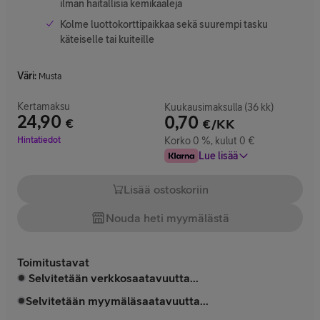
ilman haitallisia kemikaaleja
Kolme luottokorttipaikkaa sekä suurempi tasku
käteiselle tai kuiteille
Väri
:
Musta
Kertamaksu
Kuukausimaksulla (36 kk)
24,90
0,70
€
€/KK
Hinta 24,90 €
Hintatiedot
Korko 0 %, kulut 0 €
Lue lisää
Lisää ostoskoriin
Nouda heti myymälästä
Toimitustavat
Selvitetään verkkosaatavuutta...
Selvitetään myymäläsaatavuutta...