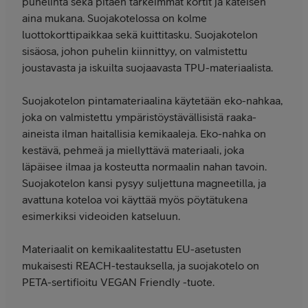
puhelinta sekä pitäen tärkeimmät kortit ja käteisen
aina mukana. Suojakotelossa on kolme
luottokorttipaikkaa sekä kuittitasku. Suojakotelon
sisäosa, johon puhelin kiinnittyy, on valmistettu
joustavasta ja iskuilta suojaavasta TPU-materiaalista.
Suojakotelon pintamateriaalina käytetään eko-nahkaa,
joka on valmistettu ympäristöystävällisistä raaka-
aineista ilman haitallisia kemikaaleja. Eko-nahka on
kestävä, pehmeä ja miellyttävä materiaali, joka
läpäisee ilmaa ja kosteutta normaalin nahan tavoin.
Suojakotelon kansi pysyy suljettuna magneetilla, ja
avattuna koteloa voi käyttää myös pöytätukena
esimerkiksi videoiden katseluun.
Materiaalit on kemikaalitestattu EU-asetusten
mukaisesti REACH-testauksella, ja suojakotelo on
PETA-sertifioitu VEGAN Friendly -tuote.