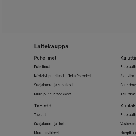
Laitekauppa
Puhelimet
Kaiutt
Puhelimet
Bluetooth
Käytetyt puhelimet – Telia Recycled
Aktiivikai
Suojakuoret ja suojalasit
Soundbar
Muut puhelintarvikkeet
Kaiuttimet
Tabletit
Kuulok
Tabletit
Bluetooth
Suojakuoret ja -lasit
Vastamel
Muut tarvikkeet
Nappikuu