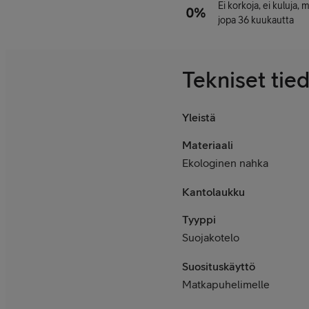
Ei korkoja, ei kuluja,
jopa 36 kuukautta
Tekniset tie
Yleistä
Materiaali
Ekologinen nahka
Kantolaukku
Tyyppi
Suojakotelo
Suosituskäyttö
Matkapuhelimelle