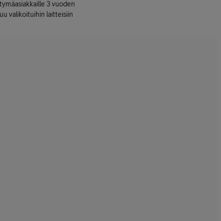
ttymäasiakkaille 3 vuoden
uu valikoituihin laitteisiin