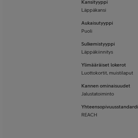
Kansityyppi
Läppäkansi
Aukaisutyyppi
Puoli
Sulkemistyyppi
Läppäkiinnitys
Ylimääräiset lokerot
Luottokortit, muistilaput
Kannen ominaisuudet
Jalustatoiminto
Yhteensopivuusstandardi
REACH