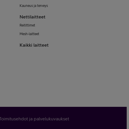
Kauneus ja terveys
Nettilaitteet
Reitittimet
Mesh-laitteet
Kaikki laitteet
Toimitusehdot ja palvelukuvaukset