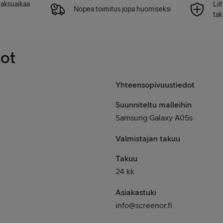
 maksuaikaa
Lii
Nopea toimitus jopa huomiseksi
tak
dot
Yhteensopivuustiedot
Suunniteltu malleihin
Samsung Galaxy A05s
Valmistajan takuu
Takuu
24 kk
Asiakastuki
info@screenor.fi