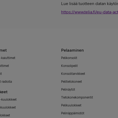
Lue lisää tuotteen datan käytös
https://www.telia.fi/eu-data-ac
imet
Pelaaminen
-kaiuttimet
Pelikonsolit
uttimet
Konsolipelit
it
Konsolitarvikkeet
 radiolla
Pelitietokoneet
Pelinäytöt
keet
Tietokonekomponentit
-kuulokkeet
Pelikuulokkeet
ukuulokkeet
Pelinäppäimistöt
lokkeet