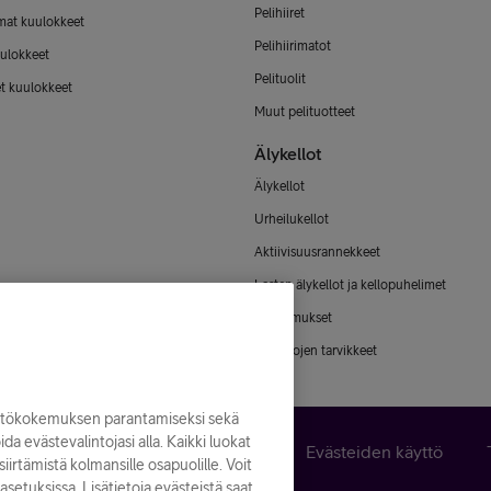
Pelihiiret
mat kuulokkeet
Pelihiirimatot
ulokkeet
Pelituolit
et kuulokkeet
Muut pelituotteet
Älykellot
Älykellot
Urheilukellot
Aktiivisuusrannekkeet
Lasten älykellot ja kellopuhelimet
Älysormukset
Älykellojen tarvikkeet
yttökokemuksen parantamiseksi sekä
noida evästevalintojasi alla. Kaikki luokat
n peruuttaminen
Käyttöehdot
Evästeiden käyttö
iirtämistä kolmansille osapuolille. Voit
asetuksissa. Lisätietoja evästeistä saat