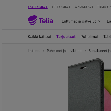
YKSITYISILLE
YRITYKSILLE
WHOLESALE
TELIA F
Liittymät ja palvelut
La
Kaikki laitteet
Tarjoukset
Puhelimet
Tabl
Laitteet
Puhelimet ja tarvikkeet
Suojakuoret ja 