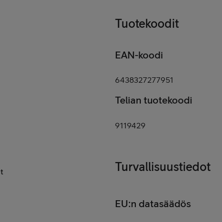
Tuotekoodit
EAN-koodi
6438327277951
Telian tuotekoodi
9119429
Turvallisuustiedot
t
EU:n datasäädös