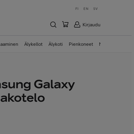
FI
EN
SV
Kirjaudu
laaminen
Älykellot
Älykoti
Pienkoneet
Nettilaitteet
sung Galaxy
akotelo