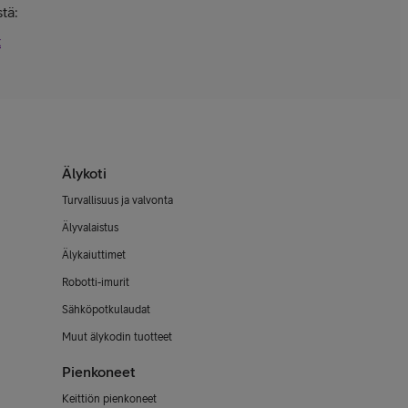
tä:
t
Älykoti
Turvallisuus ja valvonta
Älyvalaistus
Älykaiuttimet
Robotti-imurit
Sähköpotkulaudat
Muut älykodin tuotteet
Pienkoneet
Keittiön pienkoneet