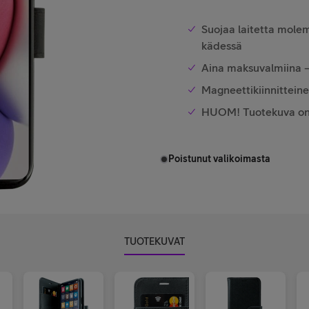
Suojaa laitetta molem
kädessä
Aina maksuvalmiina – 
Magneettikiinnitteine
HUOM! Tuotekuva on v
Poistunut valikoimasta
TUOTEKUVAT