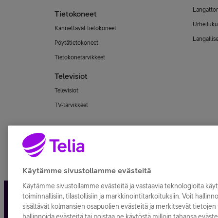
Langatto
Tietokoneet
Urheiluku
Kannettavat tietokoneet
Langallis
Pöytätietokoneet
Tietokonetarvikkeet
Televisiot
Televisiot
TV-tarvikkeet
Käytämme sivustollamme evästeitä
Käytämme sivustollamme evästeitä ja vastaavia teknologioita kä
toiminnallisiin, tilastollisiin ja markkinointitarkoituksiin. Voit hallin
Tietosuoja ja -turva
Tilaukse
sisältävät kolmansien osapuolien evästeitä ja merkitsevät tietojen s
hallinnoida evästeitä tai poistaa ne käytöstä milloin tahansa eväste