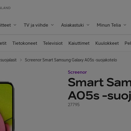
INLAND
itteet
TV ja viihde
Asiakastuki
Minun Telia
etit
Tietokoneet
Televisiot
Kaiuttimet
Kuulokkeet
Pe
suojalasit
Screenor Smart Samsung Galaxy A05s -suojakotelo
Screenor
Smart Sam
A05s -suoj
27795