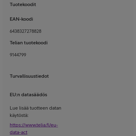
Tuotekoodit
EAN-koodi
6438327278828
Telian tuotekoodi
9144799
Turvallisuustiedot
EU:n datasäädös
Lue lisää tuotteen datan
käytöstä:
https://www.telia.fi/eu-
data-act