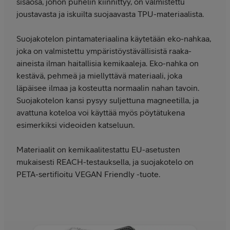
sisäosa, johon puhelin kiinnittyy, on valmistettu
joustavasta ja iskuilta suojaavasta TPU-materiaalista.
Suojakotelon pintamateriaalina käytetään eko-nahkaa,
joka on valmistettu ympäristöystävällisistä raaka-
aineista ilman haitallisia kemikaaleja. Eko-nahka on
kestävä, pehmeä ja miellyttävä materiaali, joka
läpäisee ilmaa ja kosteutta normaalin nahan tavoin.
Suojakotelon kansi pysyy suljettuna magneetilla, ja
avattuna koteloa voi käyttää myös pöytätukena
esimerkiksi videoiden katseluun.
Materiaalit on kemikaalitestattu EU-asetusten
mukaisesti REACH-testauksella, ja suojakotelo on
PETA-sertifioitu VEGAN Friendly -tuote.