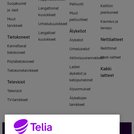
Suojakuoret
Pelituolit
Keittiön
Langattomat
ja -lasit
pienkoneet
Muut
kuulokkeet
Muut
pelituotteet
Kauneus ja
Urheilukuulokkeet
tarvikkeet
terveys
Älykellot
Langalliset
Tietokoneet
Nettilaitteet
kuulokkeet
Älykellot
Kannettavat
Reitittimet
Urheilukellot
tietokoneet
Mesh-laitteet
Aktiivisuusrannekkeet
Pöytätietokoneet
Lasten
Kaikki
Tietokonetarvikkeet
älykellot ja
laitteet
kellopuhelimet
Televisiot
Älysormukset
Televisiot
Älykellojen
TV-tarvikkeet
tarvikkeet