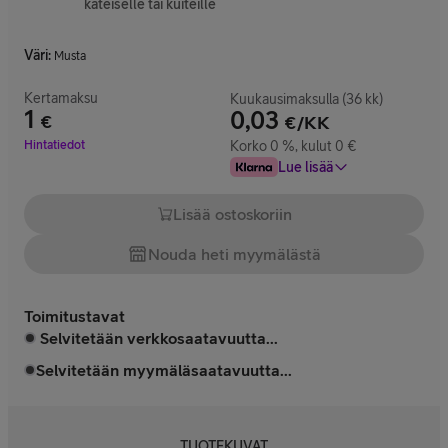
käteiselle tai kuiteille
Väri
:
Musta
Kertamaksu
Kuukausimaksulla (36 kk)
1
0,03
€
€/KK
Hinta 1 €
Hintatiedot
Korko 0 %, kulut 0 €
Lue lisää
Lisää ostoskoriin
Nouda heti myymälästä
Toimitustavat
Selvitetään verkkosaatavuutta...
Selvitetään myymäläsaatavuutta...
TUOTEKUVAT