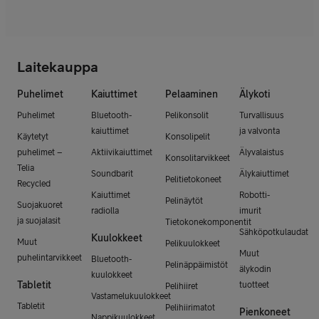
Laitekauppa
Puhelimet
Kaiuttimet
Pelaaminen
Älykoti
Puhelimet
Bluetooth-
Pelikonsolit
Turvallisuus
kaiuttimet
ja valvonta
Käytetyt
Konsolipelit
puhelimet –
Aktiivikaiuttimet
Älyvalaistus
Konsolitarvikkeet
Telia
Soundbarit
Älykaiuttimet
Pelitietokoneet
Recycled
Kaiuttimet
Robotti-
Pelinäytöt
Suojakuoret
radiolla
imurit
ja suojalasit
Tietokonekomponentit
Sähköpotkulaudat
Kuulokkeet
Muut
Pelikuulokkeet
Muut
puhelintarvikkeet
Bluetooth-
Pelinäppäimistöt
älykodin
kuulokkeet
Tabletit
tuotteet
Pelihiiret
Vastamelukuulokkeet
Tabletit
Pelihiirimatot
Pienkoneet
Nappikuulokkeet