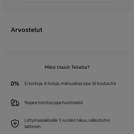
Arvostelut
Miksi tilaisit Telialta?
Ei korkoja, ei kuluja, maksuaikaa jopa 36 kuukautta
Nopea toimitus jopa huomiseksi
Liittymäasiakkaille 3 vuoden takuu valikoituihin
laitteisiin