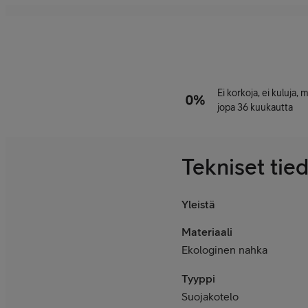
Ei korkoja, ei kuluja,
jopa 36 kuukautta
Tekniset tie
Yleistä
Materiaali
Ekologinen nahka
Tyyppi
Suojakotelo