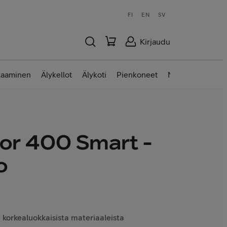
FI
EN
SV
Kirjaudu
laaminen
Älykellot
Älykoti
Pienkoneet
Nettilaitteet
or 400 Smart -
o
 korkealuokkaisista materiaaleista