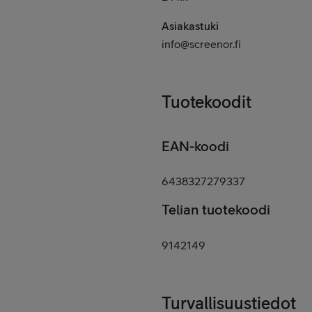
Asiakastuki
info@screenor.fi
Tuotekoodit
EAN-koodi
6438327279337
Telian tuotekoodi
9142149
Turvallisuustiedot