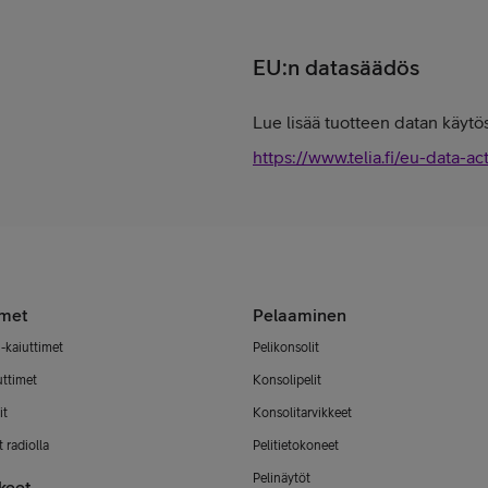
EU:n datasäädös
Lue lisää tuotteen datan käytös
https://www.telia.fi/eu-data-ac
imet
Pelaaminen
-kaiuttimet
Pelikonsolit
uttimet
Konsolipelit
it
Konsolitarvikkeet
 radiolla
Pelitietokoneet
Pelinäytöt
keet