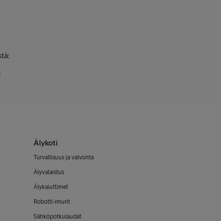
tä:
t
Älykoti
Turvallisuus ja valvonta
Älyvalaistus
Älykaiuttimet
Robotti-imurit
Sähköpotkulaudat