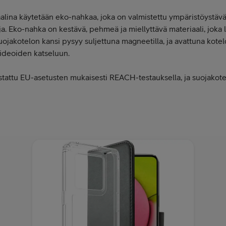
lina käytetään eko-nahkaa, joka on valmistettu ympäristöystäväll
eja. Eko-nahka on kestävä, pehmeä ja miellyttävä materiaali, joka 
ojakotelon kansi pysyy suljettuna magneetilla, ja avattuna kote
ideoiden katseluun.
stattu EU-asetusten mukaisesti REACH-testauksella, ja suojakote