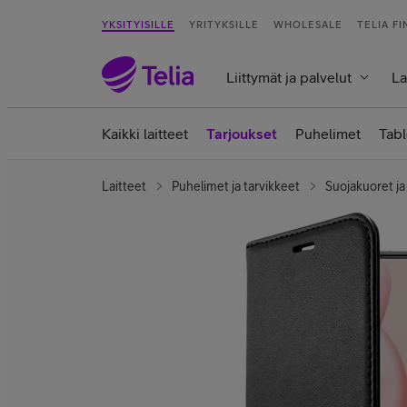
YKSITYISILLE
YRITYKSILLE
WHOLESALE
TELIA F
Liittymät ja palvelut
La
Kaikki laitteet
Tarjoukset
Puhelimet
Tabl
Laitteet
Puhelimet ja tarvikkeet
Suojakuoret ja 