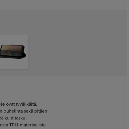
e ovat tyylikkäitä,
en puhelinta sekä pitäen
ä kuittitasku.
vasta TPU-materiaalista.