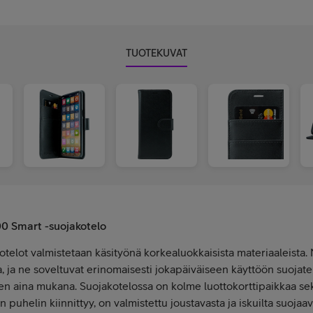
TUOTEKUVAT
0 Smart -suojakotelo
lot valmistetaan käsityönä korkealuokkaisista materiaaleista. N
a, ja ne soveltuvat erinomaisesti jokapäiväiseen käyttöön suojat
sen aina mukana. Suojakotelossa on kolme luottokorttipaikkaa sek
 puhelin kiinnittyy, on valmistettu joustavasta ja iskuilta suojaa