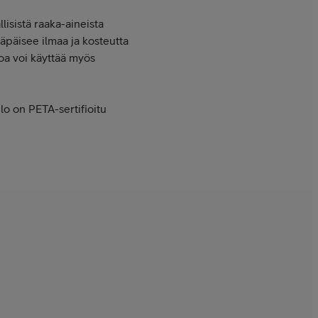
isistä raaka-aineista
läpäisee ilmaa ja kosteutta
loa voi käyttää myös
lo on PETA-sertifioitu