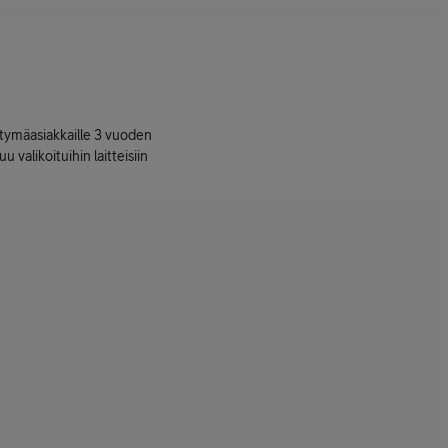
ttymäasiakkaille 3 vuoden
uu valikoituihin laitteisiin