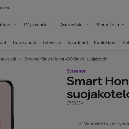
INLAND
itteet
TV ja viihde
Asiakastuki
Minun Telia
etit
Tietokoneet
Televisiot
Kaiuttimet
Kuulokkeet
Pe
suojalasit
Screenor Smart Honor 400 Smart -suojakotelo
Screenor
Smart Hon
suojakotel
27933SN
Valmistettu käsityönä