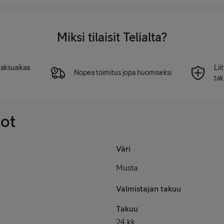
Miksi tilaisit Telialta?
 maksuaikaa
Lii
Nopea toimitus jopa huomiseksi
tak
dot
Väri
Musta
Valmistajan takuu
Takuu
24 kk