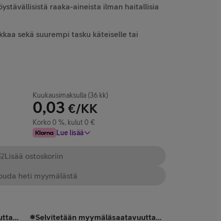
stävällisistä raaka-aineista ilman haitallisia
kkaa sekä suurempi tasku käteiselle tai
Kuukausimaksulla (36 kk)
0,03
€/KK
Korko 0 %, kulut 0 €
Lue lisää
Lisää ostoskoriin
uda heti myymälästä
tta...
Selvitetään myymäläsaatavuutta...