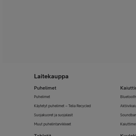
Laitekauppa
Puhelimet
Kaiutt
Puhelimet
Bluetooth
Käytetyt puhelimet – Telia Recycled
Aktiivikai
Suojakuoret ja suojalasit
Soundbar
Muut puhelintarvikkeet
Kaiuttimet
Tabletit
Kuulok