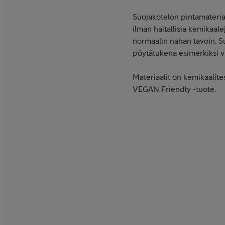
Suojakotelon pintamateriaa
ilman haitallisia kemikaal
normaalin nahan tavoin. Su
pöytätukena esimerkiksi v
Materiaalit on kemikaalite
VEGAN Friendly -tuote.