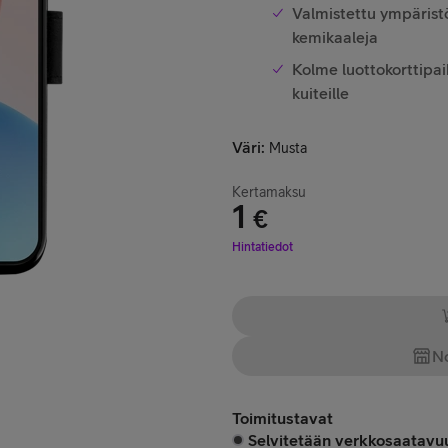
Valmistettu ympäristöy
kemikaaleja
Kolme luottokorttipai
kuiteille
Väri
:
Musta
Kertamaksu
1
€
Hinta 1 €
Hintatiedot
No
Toimitustavat
Selvitetään verkkosaatavuu