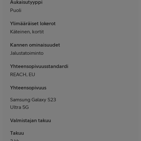
Aukaisutyyppi
Puoli
Ylimääräiset lokerot
Käteinen, kortit
Kannen ominaisuudet
Jalustatoiminto
Yhteensopivuusstandardit
REACH, EU
Yhteensopivuus
Samsung Galaxy S23
Ultra 5G
Valmistajan takuu
Takuu
3 kk