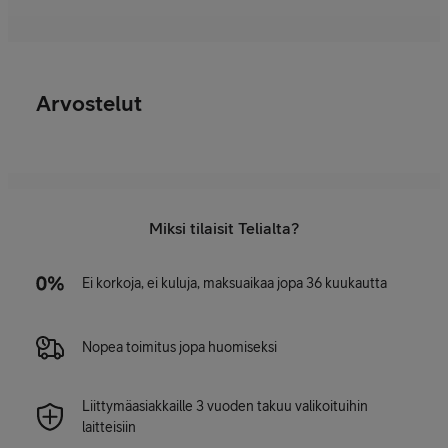
Arvostelut
Miksi tilaisit Telialta?
Ei korkoja, ei kuluja, maksuaikaa jopa 36 kuukautta
Nopea toimitus jopa huomiseksi
Liittymäasiakkaille 3 vuoden takuu valikoituihin
laitteisiin