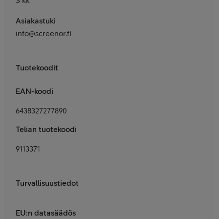
Asiakastuki
info@screenor.fi
Tuotekoodit
EAN-koodi
6438327277890
Telian tuotekoodi
9113371
Turvallisuustiedot
EU:n datasäädös