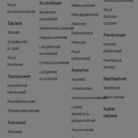
Sähköpotkulaudat
Kuulokkeet
Muut
Pelikuulokkeet
Muut
puhelintarvikkeet
Bluetooth-
Pelinäppäimistöt
älykodin
kuulokkeet
Tabletit
tuotteet
Pelihiiret
Vastamelukuulokkeet
Tabletit
Pelihiirimatot
Pienkoneet
Nappikuulokkeet
Suojakuoret
Pelituolit
Keittiön
Langattomat
ja -lasit
pienkoneet
Muut
kuulokkeet
Muut
pelituotteet
Kauneus ja
Urheilukuulokkeet
tarvikkeet
terveys
Älykellot
Langalliset
Tietokoneet
Nettilaitteet
kuulokkeet
Älykellot
Kannettavat
Reitittimet
Urheilukellot
tietokoneet
Mesh-laitteet
Aktiivisuusrannekkeet
Pöytätietokoneet
Lasten
Kaikki
Tietokonetarvikkeet
älykellot ja
laitteet
kellopuhelimet
Televisiot
Älysormukset
Televisiot