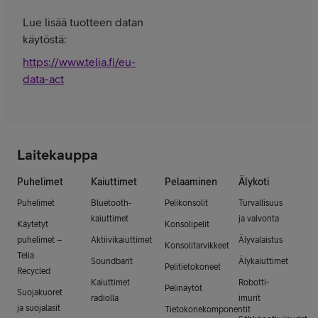
Lue lisää tuotteen datan
käytöstä:
https://www.telia.fi/eu-
data-act
Laitekauppa
Puhelimet
Kaiuttimet
Pelaaminen
Älykoti
Puhelimet
Bluetooth-
Pelikonsolit
Turvallisuus
kaiuttimet
ja valvonta
Käytetyt
Konsolipelit
puhelimet –
Aktiivikaiuttimet
Älyvalaistus
Konsolitarvikkeet
Telia
Soundbarit
Älykaiuttimet
Pelitietokoneet
Recycled
Kaiuttimet
Robotti-
Pelinäytöt
Suojakuoret
radiolla
imurit
ja suojalasit
Tietokonekomponentit