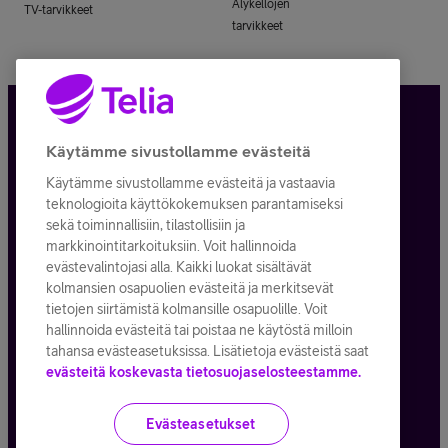
Älykellojen
TV-tarvikkeet
tarvikkeet
Tietosuoja ja -turva
Käytämme sivustollamme evästeitä
Käytämme sivustollamme evästeitä ja vastaavia
Tilauksen peruuttaminen
teknologioita käyttökokemuksen parantamiseksi
sekä toiminnallisiin, tilastollisiin ja
Käyttöehdot
markkinointitarkoituksiin. Voit hallinnoida
evästevalintojasi alla. Kaikki luokat sisältävät
Evästeiden käyttö
kolmansien osapuolien evästeitä ja merkitsevät
tietojen siirtämistä kolmansille osapuolille. Voit
Toimitusehdot ja palvelukuvaukset
hallinnoida evästeitä tai poistaa ne käytöstä milloin
tahansa evästeasetuksissa. Lisätietoja evästeistä saat
evästeitä koskevasta tietosuojaselosteestamme.
Kaikki hinnat ALV
25,5
%
Evästeasetukset