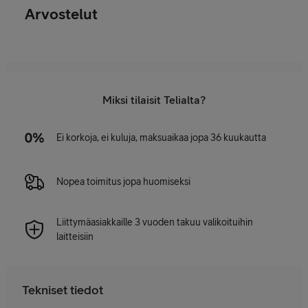
Arvostelut
Miksi tilaisit Telialta?
Ei korkoja, ei kuluja, maksuaikaa jopa 36 kuukautta
Nopea toimitus jopa huomiseksi
Liittymäasiakkaille 3 vuoden takuu valikoituihin
laitteisiin
Tekniset tiedot