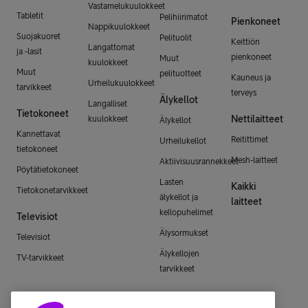
Vastamelukuulokkeet
Tabletit
Pelihiirimatot
Pienkoneet
Nappikuulokkeet
Suojakuoret
Pelituolit
Keittiön
Langattomat
ja -lasit
pienkoneet
Muut
kuulokkeet
Muut
pelituotteet
Kauneus ja
Urheilukuulokkeet
tarvikkeet
terveys
Älykellot
Langalliset
Tietokoneet
Nettilaitteet
kuulokkeet
Älykellot
Kannettavat
Reitittimet
Urheilukellot
tietokoneet
Mesh-laitteet
Aktiivisuusrannekkeet
Pöytätietokoneet
Lasten
Kaikki
Tietokonetarvikkeet
älykellot ja
laitteet
kellopuhelimet
Televisiot
Älysormukset
Televisiot
Älykellojen
TV-tarvikkeet
tarvikkeet