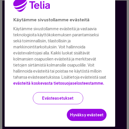
Tietosuoja ja -turva
Käytämme sivustollamme evästeitä
Käytämme sivustollamme evästeitä ja vastaavia
Tilauksen peruuttaminen
teknologioita käyttökokemuksen parantamiseksi
sekä toiminnallisiin, tilastollisiin ja
Käyttöehdot
markkinointitarkoituksiin. Voit hallinnoida
evästevalintojasi alla. Kaikki luokat sisältävät
Evästeiden käyttö
kolmansien osapuolien evästeitä ja merkitsevät
tietojen siirtämistä kolmansille osapuolille. Voit
Toimitusehdot ja palvelukuvaukset
hallinnoida evästeitä tai poistaa ne käytöstä milloin
tahansa evästeasetuksissa. Lisätietoja evästeistä saat
evästeitä koskevasta tietosuojaselosteestamme.
Kaikki hinnat ALV
25,5
%
Evästeasetukset
© Telia Company
2026
Hyväksy evästeet