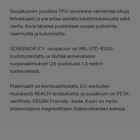
Suojakuoren joustava TPU-sivureuna vaimentaa iskuja
tehokkaasti ja parantaa samalla käyttömukavuutta sekä
otetta. Kova takaosa puolestaan suojaa puhelinta
naarmuilta ja kulumiselta.
SCREENOR ICY -suojakuori on MIL-STD-810G-
pudotustestattu ja täyttää armeijatason
suojavaatimukset (26 pudotusta 1,3 metrin
korkeudesta).
Materiaalit on kemikaalitestattu EU-asetusten
mukaisesti REACH-testauksella, ja suojakuori on PETA-
sertifioitu VEGAN Friendly -tuote. Kuori on myös
yhteensopiva magneettisten lisätarvikkeiden kanssa.