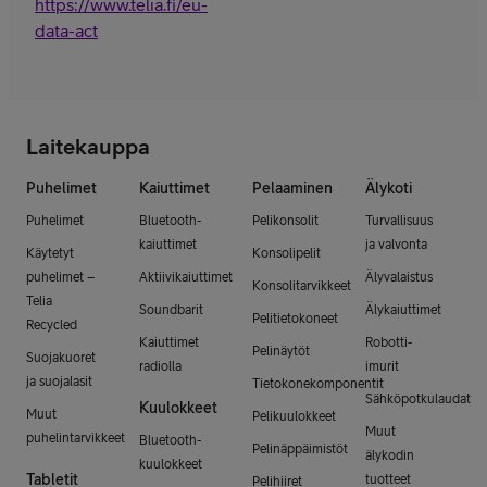
https://www.telia.fi/eu-
data-act
Laitekauppa
Puhelimet
Kaiuttimet
Pelaaminen
Älykoti
Puhelimet
Bluetooth-
Pelikonsolit
Turvallisuus
kaiuttimet
ja valvonta
Käytetyt
Konsolipelit
puhelimet –
Aktiivikaiuttimet
Älyvalaistus
Konsolitarvikkeet
Telia
Soundbarit
Älykaiuttimet
Pelitietokoneet
Recycled
Kaiuttimet
Robotti-
Pelinäytöt
Suojakuoret
radiolla
imurit
ja suojalasit
Tietokonekomponentit
Sähköpotkulaudat
Kuulokkeet
Muut
Pelikuulokkeet
Muut
puhelintarvikkeet
Bluetooth-
Pelinäppäimistöt
älykodin
kuulokkeet
Tabletit
tuotteet
Pelihiiret