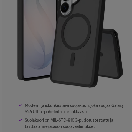
Moderni ja iskunkestävä suojakuori, joka suojaa Galaxy
S26 Ultra -puhelintasi tehokkaasti
Suojakuori on MIL-STD-810G-pudotustestattu ja
täyttää armeijatason suojavaatimukset