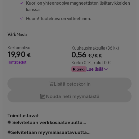
Kuori on yhteensopiva magneettisten lisätarvikkeiden
kanssa.
Huom! Tuotekuva on viitteellinen.
Väri
:
Musta
Kertamaksu
Kuukausimaksulla (36 kk)
19,90
0,56
€
€/KK
Hinta 19,90 €
Hintatiedot
Korko 0 %, kulut 0 €
Lue lisää
Lisää ostoskoriin
Nouda heti myymälästä
Toimitustavat
Selvitetään verkkosaatavuutta...
Selvitetään myymäläsaatavuutta...