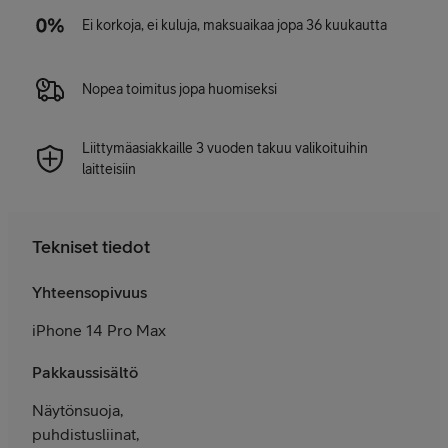
Ei korkoja, ei kuluja, maksuaikaa jopa 36 kuukautta
Nopea toimitus jopa huomiseksi
Liittymäasiakkaille 3 vuoden takuu valikoituihin
laitteisiin
Tekniset tiedot
Yhteensopivuus
iPhone 14 Pro Max
Pakkaussisältö
Näytönsuoja,
puhdistusliinat,