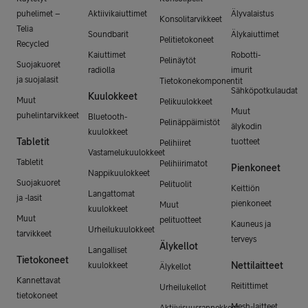
puhelimet –
Aktiivikaiuttimet
Älyvalaistus
Konsolitarvikkeet
Telia
Soundbarit
Älykaiuttimet
Pelitietokoneet
Recycled
Kaiuttimet
Robotti-
Pelinäytöt
Suojakuoret
radiolla
imurit
ja suojalasit
Tietokonekomponentit
Sähköpotkulaudat
Kuulokkeet
Muut
Pelikuulokkeet
Muut
puhelintarvikkeet
Bluetooth-
Pelinäppäimistöt
älykodin
kuulokkeet
Tabletit
tuotteet
Pelihiiret
Vastamelukuulokkeet
Tabletit
Pelihiirimatot
Pienkoneet
Nappikuulokkeet
Suojakuoret
Pelituolit
Keittiön
Langattomat
ja -lasit
pienkoneet
Muut
kuulokkeet
Muut
pelituotteet
Kauneus ja
Urheilukuulokkeet
tarvikkeet
terveys
Älykellot
Langalliset
Tietokoneet
Nettilaitteet
kuulokkeet
Älykellot
Kannettavat
Reitittimet
Urheilukellot
tietokoneet
Mesh-laitteet
Aktiivisuusrannekkeet