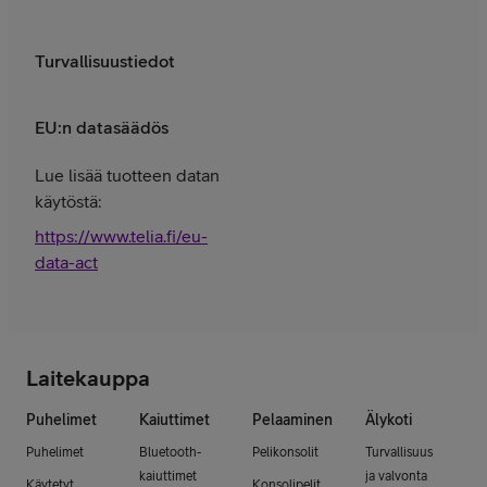
Turvallisuustiedot
EU:n datasäädös
Lue lisää tuotteen datan
käytöstä:
https://www.telia.fi/eu-
data-act
Laitekauppa
Puhelimet
Kaiuttimet
Pelaaminen
Älykoti
Puhelimet
Bluetooth-
Pelikonsolit
Turvallisuus
kaiuttimet
ja valvonta
Käytetyt
Konsolipelit