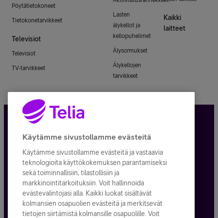
Pöytätietokoneet
Lasten
Kaikki
Tietokonetarvikkeet
älykellot ja
laitteet
kellopuhelimet
Televisiot
Älysormukset
Televisiot
Älykellojen
TV-tarvikkeet
tarvikkeet
Tietosuoja ja -turva
Käytämme sivustollamme evästeitä
Käytämme sivustollamme evästeitä ja vastaavia
Tilauksen peruuttaminen
teknologioita käyttökokemuksen parantamiseksi
sekä toiminnallisiin, tilastollisiin ja
Käyttöehdot
markkinointitarkoituksiin. Voit hallinnoida
evästevalintojasi alla. Kaikki luokat sisältävät
Evästeiden käyttö
kolmansien osapuolien evästeitä ja merkitsevät
tietojen siirtämistä kolmansille osapuolille. Voit
Toimitusehdot ja palvelukuvaukset