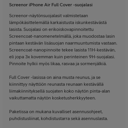
Screenor iPhone Air Full Cover -suojalasi
Screenor-näytönsuojalasit valmistetaan
lämpökäsittelemällä karkaistusta iskunkestävästä
lasista. Suojalasi on erikoiskovapinnoitettu
Screencoat-nanomenetelmällä, joka muodostaa lasin
pintaan kestävän lisäsuojan naarmuuntumista vastaan.
Screencoat-nanopinnoite tekee lasista 11H-kestävän,
eli jopa 3x kovemman kuin perinteinen 9H-suojalasi.
Pinnoite hylkii myös likaa, rasvaa ja sormenjälkiä.
Full Cover -lasissa on aina musta reunus, ja se
kiinnittyy näyttöön reunasta reunaan kestävällä
liimakiinnityksellä suojaten koko näytön pinta-alan
vaikuttamatta näytön kosketusherkkyyteen.
Paketissa on mukana kuvalliset asennusohjeet,
puhdistusliinat, kohdistustarra sekä asennuslasta.