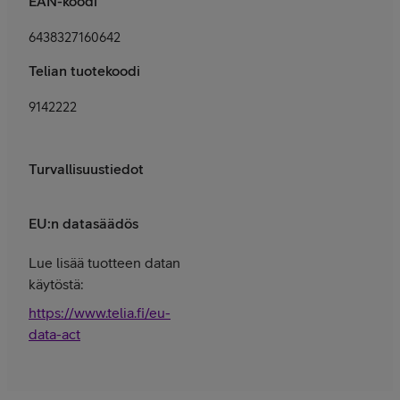
EAN-koodi
6438327160642
Telian tuotekoodi
9142222
Turvallisuustiedot
EU:n datasäädös
Lue lisää tuotteen datan
käytöstä:
https://www.telia.fi/eu-
data-act