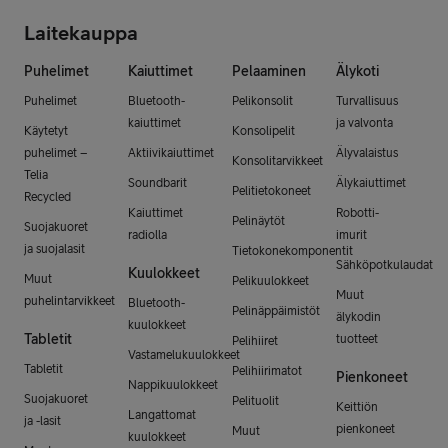
Laitekauppa
Puhelimet
Kaiuttimet
Pelaaminen
Älykoti
Puhelimet
Bluetooth-
Pelikonsolit
Turvallisuus
kaiuttimet
ja valvonta
Käytetyt
Konsolipelit
puhelimet –
Aktiivikaiuttimet
Älyvalaistus
Konsolitarvikkeet
Telia
Soundbarit
Älykaiuttimet
Pelitietokoneet
Recycled
Kaiuttimet
Robotti-
Pelinäytöt
Suojakuoret
radiolla
imurit
ja suojalasit
Tietokonekomponentit
Sähköpotkulaudat
Kuulokkeet
Muut
Pelikuulokkeet
Muut
puhelintarvikkeet
Bluetooth-
Pelinäppäimistöt
älykodin
kuulokkeet
Tabletit
tuotteet
Pelihiiret
Vastamelukuulokkeet
Tabletit
Pelihiirimatot
Pienkoneet
Nappikuulokkeet
Suojakuoret
Pelituolit
Keittiön
Langattomat
ja -lasit
pienkoneet
Muut
kuulokkeet