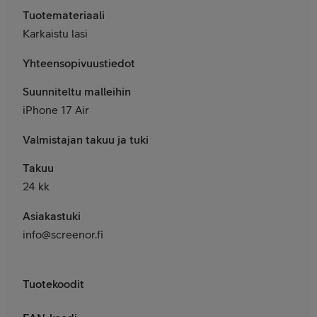
Tuotemateriaali
Karkaistu lasi
Yhteensopivuustiedot
Suunniteltu malleihin
iPhone 17 Air
Valmistajan takuu ja tuki
Takuu
24 kk
Asiakastuki
info@screenor.fi
Tuotekoodit