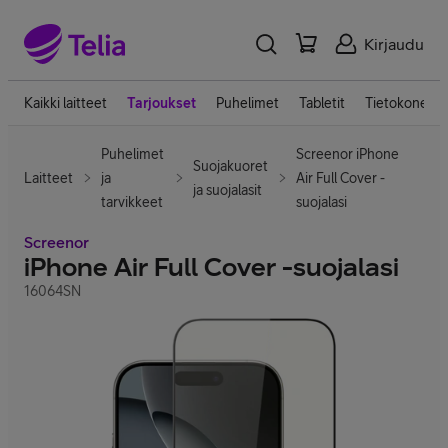
Kirjaudu
Kaikki laitteet
Tarjoukset
Puhelimet
Tabletit
Tietokoneet
Puhelimet
Screenor iPhone
Suojakuoret
Laitteet
ja
Air Full Cover -
ja suojalasit
tarvikkeet
suojalasi
Screenor
iPhone Air Full Cover -suojalasi
16064SN