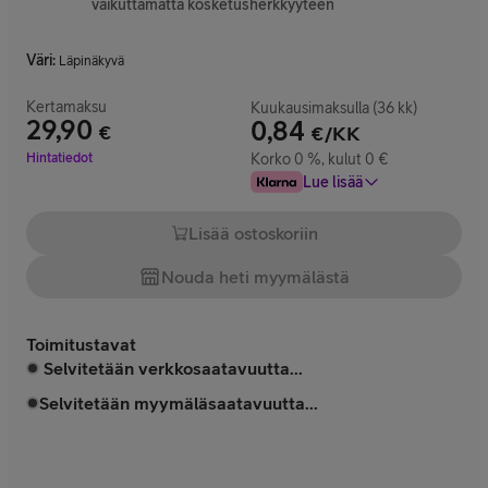
vaikuttamatta kosketusherkkyyteen
Väri
:
Läpinäkyvä
Kertamaksu
Kuukausimaksulla (36 kk)
29,90
0,84
€
€/KK
Hinta 29,90 €
Hintatiedot
Korko 0 %, kulut 0 €
Lue lisää
Lisää ostoskoriin
Nouda heti myymälästä
Toimitustavat
Selvitetään verkkosaatavuutta...
Selvitetään myymäläsaatavuutta...