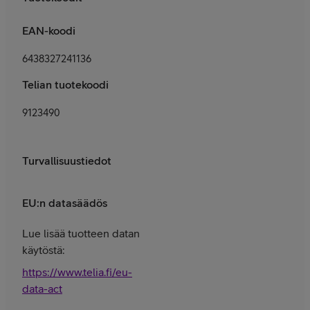
EAN-koodi
6438327241136
Telian tuotekoodi
9123490
Turvallisuustiedot
EU:n datasäädös
Lue lisää tuotteen datan
käytöstä:
https://www.telia.fi/eu-
data-act