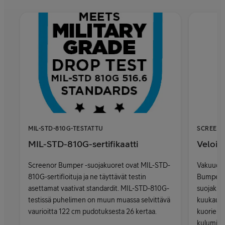
MIL-STD-810G-TESTATTU
SCREEN
MIL-STD-810G-sertifikaatti
Veloitu
Screenor Bumper -suojakuoret ovat MIL-STD-
Vakuudek
810G-sertifioituja ja ne täyttävät testin
Bumper, S
asettamat vaativat standardit. MIL-STD-810G-
suojakuo
testissä puhelimen on muun muassa selvittävä
kuukaude
vaurioitta 122 cm pudotuksesta 26 kertaa.
kuorien 
kulumise