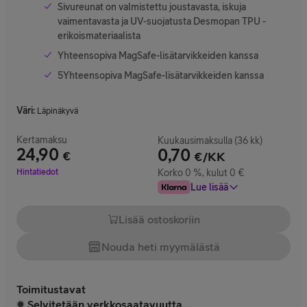
Sivureunat on valmistettu joustavasta, iskuja
vaimentavasta ja UV-suojatusta Desmopan TPU -
erikoismateriaalista
Yhteensopiva MagSafe-lisätarvikkeiden kanssa
5Yhteensopiva MagSafe-lisätarvikkeiden kanssa
Väri
:
Läpinäkyvä
Kertamaksu
Kuukausimaksulla (36 kk)
24,90
0,70
€
€/KK
Hinta 24,90 €
Hintatiedot
Korko 0 %, kulut 0 €
Lue lisää
Lisää ostoskoriin
Nouda heti myymälästä
Toimitustavat
Selvitetään verkkosaatavuutta...