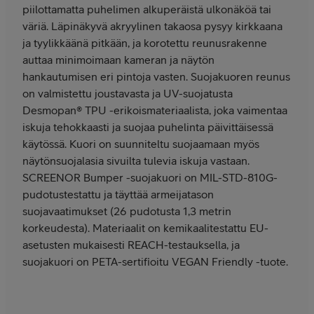
piilottamatta puhelimen alkuperäistä ulkonäköä tai
väriä. Läpinäkyvä akryylinen takaosa pysyy kirkkaana
ja tyylikkäänä pitkään, ja korotettu reunusrakenne
auttaa minimoimaan kameran ja näytön
hankautumisen eri pintoja vasten. Suojakuoren reunus
on valmistettu joustavasta ja UV-suojatusta
Desmopan® TPU -erikoismateriaalista, joka vaimentaa
iskuja tehokkaasti ja suojaa puhelinta päivittäisessä
käytössä. Kuori on suunniteltu suojaamaan myös
näytönsuojalasia sivuilta tulevia iskuja vastaan.
SCREENOR Bumper -suojakuori on MIL-STD-810G-
pudotustestattu ja täyttää armeijatason
suojavaatimukset (26 pudotusta 1,3 metrin
korkeudesta). Materiaalit on kemikaalitestattu EU-
asetusten mukaisesti REACH-testauksella, ja
suojakuori on PETA-sertifioitu VEGAN Friendly -tuote.