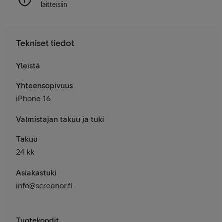
laitteisiin
Tekniset tiedot
Yleistä
Yhteensopivuus
iPhone 16
Valmistajan takuu ja tuki
Takuu
24 kk
Asiakastuki
info@screenor.fi
Tuotekoodit