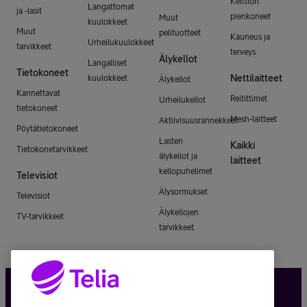
Keittiön
Langattomat
ja -lasit
pienkoneet
Muut
kuulokkeet
Muut
pelituotteet
Kauneus ja
Urheilukuulokkeet
tarvikkeet
terveys
Älykellot
Langalliset
Tietokoneet
Nettilaitteet
kuulokkeet
Älykellot
Kannettavat
Reitittimet
Urheilukellot
tietokoneet
Mesh-laitteet
Aktiivisuusrannekkeet
Pöytätietokoneet
Lasten
Kaikki
Tietokonetarvikkeet
älykellot ja
laitteet
kellopuhelimet
Televisiot
Älysormukset
Televisiot
Älykellojen
TV-tarvikkeet
tarvikkeet