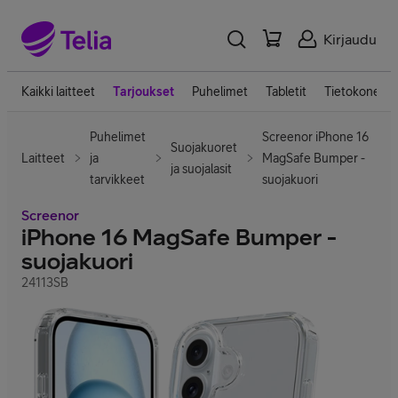
Kirjaudu
Kaikki laitteet
Tarjoukset
Puhelimet
Tabletit
Tietokoneet
Puhelimet
Screenor iPhone 16
Suojakuoret
Laitteet
ja
MagSafe Bumper -
ja suojalasit
tarvikkeet
suojakuori
Screenor
iPhone 16 MagSafe Bumper -
suojakuori
24113SB