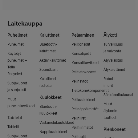
Laitekauppa
Puhelimet
Kaiuttimet
Pelaaminen
Älykoti
Puhelimet
Bluetooth-
Pelikonsolit
Turvallisuus
kaiuttimet
ja valvonta
Käytetyt
Konsolipelit
puhelimet –
Aktiivikaiuttimet
Älyvalaistus
Konsolitarvikkeet
Telia
Soundbarit
Älykaiuttimet
Pelitietokoneet
Recycled
Kaiuttimet
Robotti-
Pelinäytöt
Suojakuoret
radiolla
imurit
ja suojalasit
Tietokonekomponentit
Sähköpotkulaudat
Kuulokkeet
Muut
Pelikuulokkeet
Muut
puhelintarvikkeet
Bluetooth-
Pelinäppäimistöt
älykodin
kuulokkeet
Tabletit
tuotteet
Pelihiiret
Vastamelukuulokkeet
Tabletit
Pelihiirimatot
Pienkoneet
Nappikuulokkeet
Suojakuoret
Pelituolit