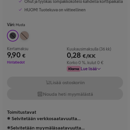
Ohut ja tyylikäs lompakkokotelo kahdella korttipaikalla
HUOM! Tuotekuva on viitteellinen
Väri
:
Musta
Kertamaksu
Kuukausimaksulla (36 kk)
9,90
0,28
€
€/KK
Hinta 9,90 €
Hintatiedot
Korko 0 %, kulut 0 €
Lue lisää
Lisää ostoskoriin
Nouda heti myymälästä
Toimitustavat
Selvitetään verkkosaatavuutta...
Selvitetään myymäläsaatavuutta...