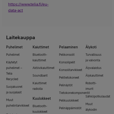
https://www.telia.fi/eu-
data-act
Laitekauppa
Puhelimet
Kaiuttimet
Pelaaminen
Älykoti
Puhelimet
Bluetooth-
Pelikonsolit
Turvallisuus
kaiuttimet
ja valvonta
Käytetyt
Konsolipelit
puhelimet –
Aktiivikaiuttimet
Älyvalaistus
Konsolitarvikkeet
Telia
Soundbarit
Älykaiuttimet
Pelitietokoneet
Recycled
Kaiuttimet
Robotti-
Pelinäytöt
Suojakuoret
radiolla
imurit
ja suojalasit
Tietokonekomponentit
Sähköpotkulaudat
Kuulokkeet
Muut
Pelikuulokkeet
Muut
puhelintarvikkeet
Bluetooth-
Pelinäppäimistöt
älykodin
kuulokkeet