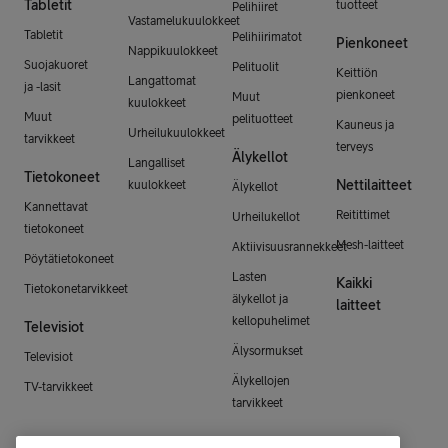
Tabletit
tuotteet
Pelihiiret
Vastamelukuulokkeet
Tabletit
Pelihiirimatot
Pienkoneet
Nappikuulokkeet
Suojakuoret
Pelituolit
Keittiön
Langattomat
ja -lasit
pienkoneet
Muut
kuulokkeet
Muut
pelituotteet
Kauneus ja
Urheilukuulokkeet
tarvikkeet
terveys
Älykellot
Langalliset
Tietokoneet
Nettilaitteet
kuulokkeet
Älykellot
Kannettavat
Reitittimet
Urheilukellot
tietokoneet
Mesh-laitteet
Aktiivisuusrannekkeet
Pöytätietokoneet
Lasten
Kaikki
Tietokonetarvikkeet
älykellot ja
laitteet
kellopuhelimet
Televisiot
Älysormukset
Televisiot
Älykellojen
TV-tarvikkeet
tarvikkeet