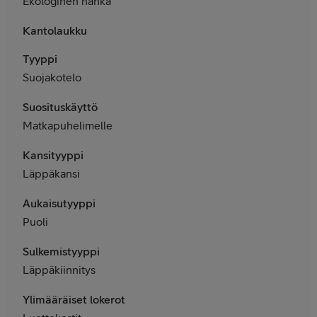
Ekologinen nahka
Kantolaukku
Tyyppi
Suojakotelo
Suosituskäyttö
Matkapuhelimelle
Kansityyppi
Läppäkansi
Aukaisutyyppi
Puoli
Sulkemistyyppi
Läppäkiinnitys
Ylimääräiset lokerot