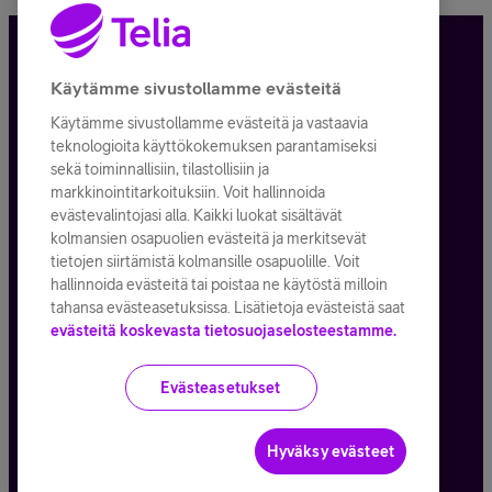
Tietosuoja ja -turva
Käytämme sivustollamme evästeitä
Käytämme sivustollamme evästeitä ja vastaavia
Tilauksen peruuttaminen
teknologioita käyttökokemuksen parantamiseksi
sekä toiminnallisiin, tilastollisiin ja
Käyttöehdot
markkinointitarkoituksiin. Voit hallinnoida
evästevalintojasi alla. Kaikki luokat sisältävät
Evästeiden käyttö
kolmansien osapuolien evästeitä ja merkitsevät
tietojen siirtämistä kolmansille osapuolille. Voit
Toimitusehdot ja palvelukuvaukset
hallinnoida evästeitä tai poistaa ne käytöstä milloin
tahansa evästeasetuksissa. Lisätietoja evästeistä saat
evästeitä koskevasta tietosuojaselosteestamme.
Kaikki hinnat ALV
25,5
%
Evästeasetukset
© Telia Company
2026
Hyväksy evästeet