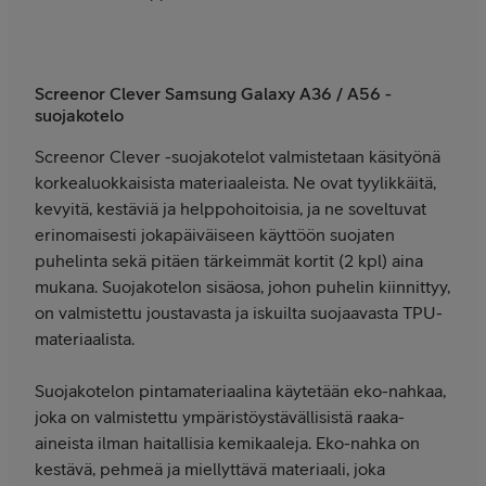
Screenor Clever Samsung Galaxy A36 / A56 -
suojakotelo
Screenor Clever -suojakotelot valmistetaan käsityönä
korkealuokkaisista materiaaleista. Ne ovat tyylikkäitä,
kevyitä, kestäviä ja helppohoitoisia, ja ne soveltuvat
erinomaisesti jokapäiväiseen käyttöön suojaten
puhelinta sekä pitäen tärkeimmät kortit (2 kpl) aina
mukana. Suojakotelon sisäosa, johon puhelin kiinnittyy,
on valmistettu joustavasta ja iskuilta suojaavasta TPU-
materiaalista.
Suojakotelon pintamateriaalina käytetään eko-nahkaa,
joka on valmistettu ympäristöystävällisistä raaka-
aineista ilman haitallisia kemikaaleja. Eko-nahka on
kestävä, pehmeä ja miellyttävä materiaali, joka