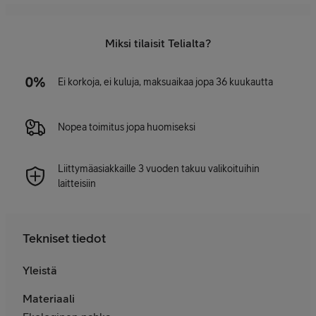
Miksi tilaisit Telialta?
Ei korkoja, ei kuluja, maksuaikaa jopa 36 kuukautta
Nopea toimitus jopa huomiseksi
Liittymäasiakkaille 3 vuoden takuu valikoituihin
laitteisiin
Tekniset tiedot
Yleistä
Materiaali